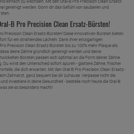
ind einfach zu wechseln. Mit den Oral-B Pro Precision Clean Ersatz-
mal gereinigt werden. Gönn dir das Gefühl von sauberen und
sten.
ral-B Pro Precision Clean Ersatz-Bürsten!
ro Precision Clean Ersatz-Bürsten! Diese innovativen Bürsten bieten
ort für ein strahlendes Lächeln. Dank ihrer einzigartigen
 Pro Precision Clean Ersatz-Bürsten bis zu 100% mehr Plaque als
 dass deine Zähne gründlich gereinigt werden und deine
entwickelten Borsten passen sich optimal an die Form deiner Zähne
g. Du wirst den Unterschied sofort spüren - glattere Zähne, frischer
orteile, die dich erwarten. Mit den Oral-B Pro Precision Clean Ersatz-
beim Zahnarzt, ganz bequem bei dir zuhause. Verpasse nicht die
nd investiere in deine Gesundheit - bestelle noch heute die Oral-B
, was sie so besonders macht!