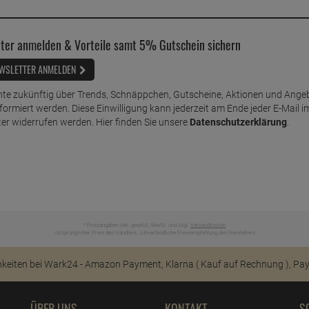
ter anmelden & Vorteile samt 5% Gutschein sichern
WSLETTER ANMELDEN
te zukünftig über Trends, Schnäppchen, Gutscheine, Aktionen und Ange
nformiert werden. Diese Einwilligung kann jederzeit am Ende jeder E-Mail i
er widerrufen werden. Hier finden Sie unsere
Datenschutzerklärung
.
* Preisangaben inkl. gesetzl. MwSt. und zzgl.
Versandkosten
Ursprünglicher Preis des Händlers,
Unverbindliche Preisempfehlung des Herstellers
1
2
ÜBER UNS
KONTAKT
S