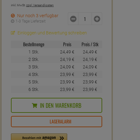
inkl. MwSt.
zzgl. Versandkosten
Nur noch 3 verfügbar
1-3 Tage Lieferzeit
Einloggen und Bewertung schreiben
Bestellmenge
Preis
Preis / Stk
1 Stk.
24,
49
€
24,
49
€
2 Stk.
24,
19
€
24,
19
€
3 Stk.
24,
09
€
24,
09
€
4 Stk.
23,
99
€
23,
99
€
5 Stk.
23,
99
€
23,
99
€
6 Stk.
23,
99
€
23,
99
€
IN DEN WARENKORB
LAGERALARM