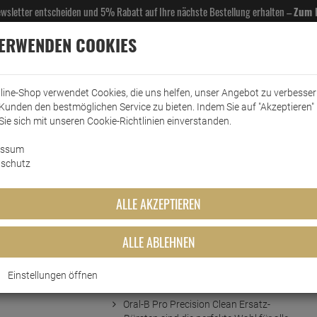
Newsletter entscheiden und 5% Rabatt auf Ihre nächste Bestellung erhalten –
Zum 
VERWENDEN COOKIES
line-Shop verwendet Cookies, die uns helfen, unser Angebot zu verbesse
Kunden den bestmöglichen Service zu bieten. Indem Sie auf "Akzeptieren" 
EL- & GASTROBEDARF
DROGERIE
KÜCHE & HAUSHALT
KFZ
SCANPART
HANS
Sie sich mit unseren Cookie-Richtlinien einverstanden.
essum
Zahnpflege
Oral-B Pro Precision Clean Ersatz-Bürstenköpfe 8s…
schutz
Clean Ersatz-Bürstenköpfe 8stk
ALLE AKZEPTIEREN
ALLE ABLEHNEN
Einstellungen öffnen
Kurzbeschreibung
Oral-B Pro Precision Clean Ersatz-