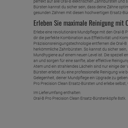
perfekt auf alle Oral-B elektrischen Zahnbürsten und s
Bürsten kannst du sicher sein, dass deine Zähne opti
gesunden Zähnen mit diesen hochwertigen Ersatz-Bür
Erleben Sie maximale Reinigung mit O
Erlebe eine revolutionäre Mundpflege mit den Oral-B P
dir die perfekte Kombination aus Effektivität und Komf
Präzisionsreinigungstechnologie entfernen die Oral-B
herkömmliche Zahnbürsten. So kannst du sicher sein,
Mundhygiene auf einem neuen Level ist. Die speziell 
an und sorgen für eine sanfte, aber effektive Reinigun
Atem und ein strahlendes Lächeln sind nur einige der V
Bürsten erlebst du eine professionelle Reinigung wie 
Gelegenheit, deiner Mundpflege ein Upgrade zu geben u
Pro Precision Clean Ersatz-Bürsten und erlebe selbst
Im Lieferumfang enthalten:
Oral-B Pro Precision Clean Ersatz-Bürstenköpfe 8stk.