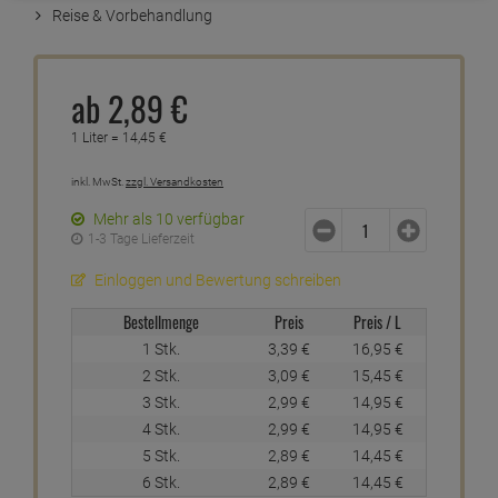
Reise & Vorbehandlung
ab
2,
89
€
1 Liter =
14,
45
€
inkl. MwSt.
zzgl. Versandkosten
Mehr als 10 verfügbar
1-3 Tage Lieferzeit
Einloggen und Bewertung schreiben
Bestellmenge
Preis
Preis / L
1 Stk.
3,
39
€
16,
95
€
2 Stk.
3,
09
€
15,
45
€
3 Stk.
2,
99
€
14,
95
€
4 Stk.
2,
99
€
14,
95
€
5 Stk.
2,
89
€
14,
45
€
6 Stk.
2,
89
€
14,
45
€