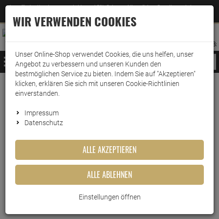
Jetzt für den Newsletter entscheiden und 5% Rabatt auf Ihre nächste Bestellung erhalten
✕
–
Zum Newsletter
WIR VERWENDEN COOKIES
0
0
MERKZETTEL
WARENK
ANMELDEN
AUFKLAPPEN
AUFKLA
ANMELDEN
MERKZETTEL
WARENKORB:
Unser Online-Shop verwendet Cookies, die uns helfen, unser
MENÜ
Angebot zu verbessern und unseren Kunden den
bestmöglichen Service zu bieten. Indem Sie auf "Akzeptieren"
klicken, erklären Sie sich mit unseren Cookie-Richtlinien
Weiter einkaufen
www.wark24.de
Drogerie
Wäschepflege
Fleckenbehandlung
einverstanden.
Sil saptil Universal Fleckenentferner 200ml
Impressum
Datenschutz
Sil saptil Universal
Fleckenentferner 200ml
ALLE AKZEPTIEREN
Artikel-Nummer:
10011948
ALLE ABLEHNEN
Einstellungen öffnen
Kurzbeschreibung