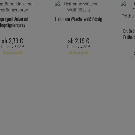
mprägnol Universal
Heitmann Wäsche Weiß flüssig
Imprägnierspray
Dr. Bec
Fetthal
ab
2,
79
€
ab
2,
19
€
1 Liter =
6,
98
€
1 Liter =
4,
38
€
1 