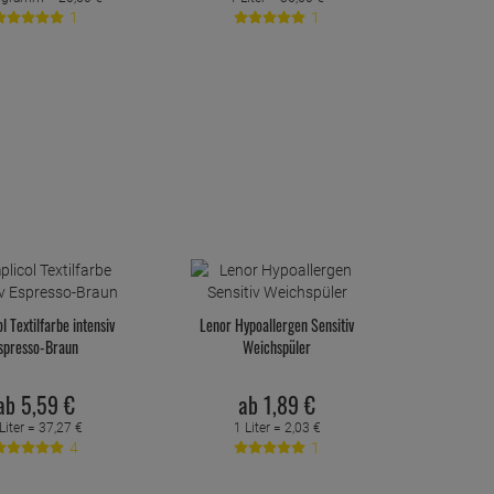
1
1
l Textilfarbe intensiv
Lenor Hypoallergen Sensitiv
spresso-Braun
Weichspüler
ab
5,
59
€
ab
1,
89
€
Liter =
37,
27
€
1 Liter =
2,
03
€
4
1