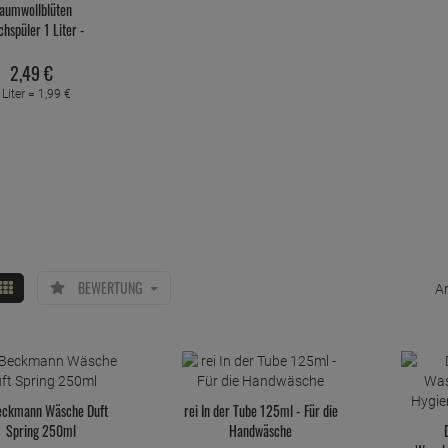
aumwollblüten
hspüler 1 Liter -
Pflegend mit
Baumwolle
2,
49
€
 Liter =
1,
99
€
BEWERTUNG
Ar
eckmann Wäsche Duft
rei In der Tube 125ml - Für die
Spring 250ml
Handwäsche