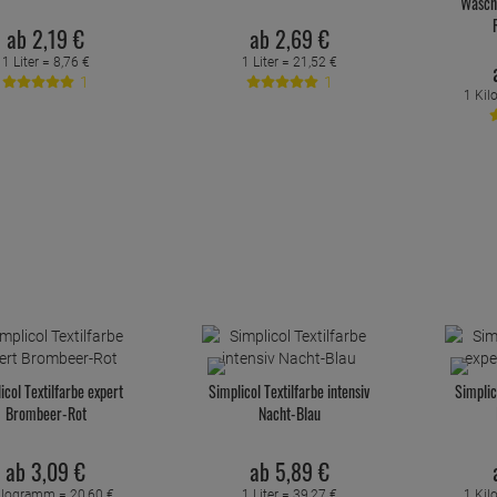
Wasch
ab
2,
19
€
ab
2,
69
€
1 Liter =
8,
76
€
1 Liter =
21,
52
€
1
1
1 Ki
icol Textilfarbe expert
Simplicol Textilfarbe intensiv
Simplic
Brombeer-Rot
Nacht-Blau
ab
3,
09
€
ab
5,
89
€
ilogramm =
20,
60
€
1 Liter =
39,
27
€
1 Ki