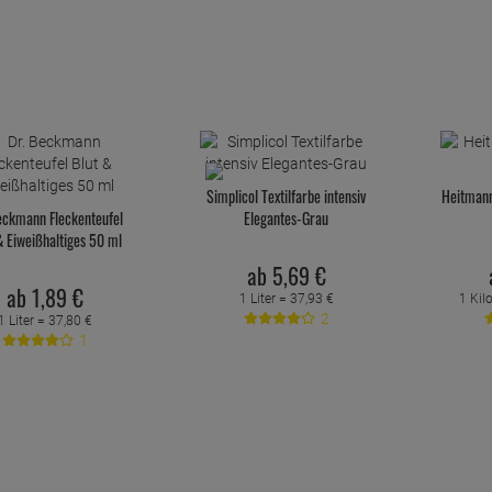
Simplicol Textilfarbe intensiv
Heitmann
eckmann Fleckenteufel
Elegantes-Grau
& Eiweißhaltiges 50 ml
ab
5,
69
€
ab
1,
89
€
1 Liter =
37,
93
€
1 Ki
2
1 Liter =
37,
80
€
1