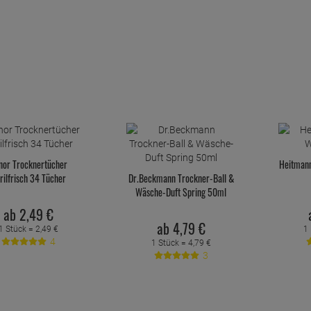
nor Trocknertücher
Heitman
rilfrisch 34 Tücher
Dr.Beckmann Trockner-Ball &
Wäsche-Duft Spring 50ml
ab
2,
49
€
ab
4,
79
€
1 Stück =
2,
49
€
1 
4
1 Stück =
4,
79
€
3