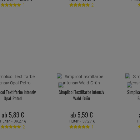
1
2
col Textilfarbe intensiv
Simplicol Textilfarbe intensiv
Simplico
Opal-Petrol
Wald-Grün
E
ab
5,
89
€
ab
5,
59
€
1 Liter =
39,
27
€
1 Liter =
37,
27
€
1 
2
1