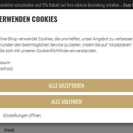
Newsletter entscheiden und 5% Rabatt auf Ihre nächste Bestellung erhalten –
Zum 
VERWENDEN COOKIES
line-Shop verwendet Cookies, die uns helfen, unser Angebot zu verbesse
Kunden den bestmöglichen Service zu bieten. Indem Sie auf "Akzeptieren" 
EL- & GASTROBEDARF
DROGERIE
KÜCHE & HAUSHALT
KFZ
SCANPART
HANS
Sie sich mit unseren Cookie-Richtlinien einverstanden.
essum
schutz
Wäschepfleg
ALLE AKZEPTIEREN
MEISTGEKAUFTEN PRODUKTE DIESER KATEGO
ALLE ABLEHNEN
Einstellungen öffnen
Frosch