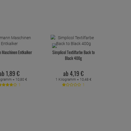
 Maschinen Entkalker
Simplicol Textilfarbe Back to
Black 400g
ab
1,
89
€
ab
4,
19
€
logramm =
10,
80
€
1 Kilogramm =
10,
48
€
1
1