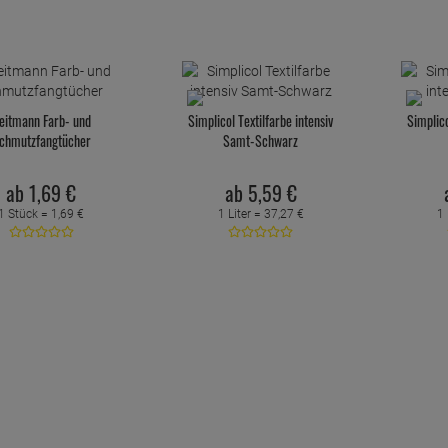
eitmann Farb- und
Simplicol Textilfarbe intensiv
Simplico
chmutzfangtücher
Samt-Schwarz
ab
1,
69
€
ab
5,
59
€
1 Stück =
1,
69
€
1 Liter =
37,
27
€
1 