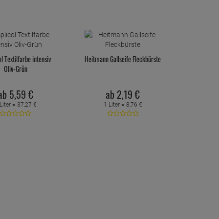
l Textilfarbe intensiv
Heitmann Gallseife Fleckbürste
Oliv-Grün
ab
5,
59
€
ab
2,
19
€
Liter =
37,
27
€
1 Liter =
8,
76
€