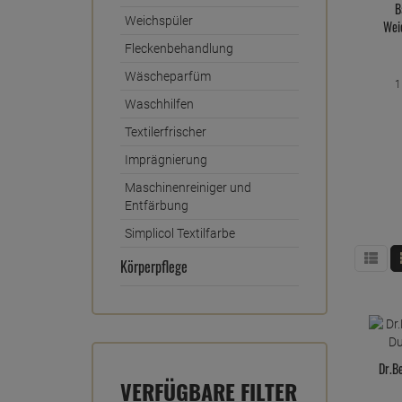
B
Weichspüler
Weic
Fleckenbehandlung
Wäscheparfüm
1
Waschhilfen
Textilerfrischer
Imprägnierung
Maschinenreiniger und
Entfärbung
Simplicol Textilfarbe
Körperpflege
Dr.B
VERFÜGBARE FILTER