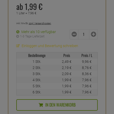
ab
1,
99
€
1 Liter =
7,
96
€
inkl. MwSt.
zzgl. Versandkosten
Mehr als 10 verfügbar
1-3 Tage Lieferzeit
Einloggen und Bewertung schreiben
Bestellmenge
Preis
Preis / L
1 Stk.
2,
49
€
9,
96
€
2 Stk.
2,
19
€
8,
76
€
3 Stk.
2,
09
€
8,
36
€
4 Stk.
1,
99
€
7,
96
€
5 Stk.
1,
99
€
7,
96
€
6 Stk.
1,
99
€
7,
96
€
IN DEN WARENKORB