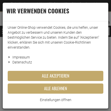
Jetzt für den Newsletter entscheiden und 5% Rabatt auf Ihre nächste Bestellung erhalten
✕
–
Zum Newsletter
WIR VERWENDEN COOKIES
0
0
MERKZETTEL
WARENK
ANMELDEN
AUFKLAPPEN
AUFKLA
ANMELDEN
MERKZETTEL
WARENKORB:
Unser Online-Shop verwendet Cookies, die uns helfen, unser
MENÜ
Angebot zu verbessern und unseren Kunden den
bestmöglichen Service zu bieten. Indem Sie auf "Akzeptieren"
klicken, erklären Sie sich mit unseren Cookie-Richtlinien
Weiter einkaufen
www.wark24.de
Drogerie
Wäschepflege
Maschinenreiniger und Entfärbung
einverstanden.
Heitmann Waschmaschinen Hygiene Reiniger 250ml
Impressum
Datenschutz
Heitmann Waschmaschinen
ALLE AKZEPTIEREN
Hygiene Reiniger 250ml
ALLE ABLEHNEN
Artikel-Nummer:
10017509
Einstellungen öffnen