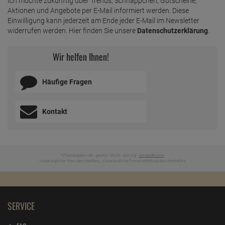
Ich möchte zukünftig über Trends, Schnäppchen, Gutscheine,
Aktionen und Angebote per E-Mail informiert werden. Diese
Einwilligung kann jederzeit am Ende jeder E-Mail im Newsletter
widerrufen werden. Hier finden Sie unsere
Datenschutzerklärung
.
Wir helfen Ihnen!
Häufige Fragen
Kontakt
* Preisangaben inkl. gesetzl. MwSt. und zzgl.
Versandkosten
Ursprünglicher Preis des Händlers,
Unverbindliche Preisempfehlung des Herstellers
1
2
SERVICE