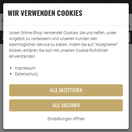
Jetzt für den Newsletter entscheiden und 5% Rabatt auf Ihre nächste Bestellung erhalten
✕
–
Zum Newsletter
WIR VERWENDEN COOKIES
0
0
MERKZETTEL
WARENK
ANMELDEN
AUFKLAPPEN
AUFKLA
ANMELDEN
MERKZETTEL
WARENKORB:
Unser Online-Shop verwendet Cookies, die uns helfen, unser
MENÜ
Angebot zu verbessern und unseren Kunden den
bestmöglichen Service zu bieten. Indem Sie auf "Akzeptieren"
klicken, erklären Sie sich mit unseren Cookie-Richtlinien
Weiter einkaufen
www.wark24.de
Drogerie
Wäschepflege
Vollwaschmittel
einverstanden.
Ariel Wäsche-Hygienespüler 1 Liter
Impressum
Datenschutz
Ariel Wäsche-Hygienespüler 1
Liter
ALLE AKZEPTIEREN
Artikel-Nummer:
10017374
ALLE ABLEHNEN
Einstellungen öffnen
Kurzbeschreibung