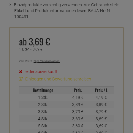
Biozidprodukte vorsichtig verwenden. Vor Gebrauch stets
Etikett und Produktinformationen lesen. BAUA-Nr.: N-
100431
ab
3,
69
€
1 Liter =
3,
69
€
inkl. MwSt.
zzgl. Versandkosten
leider ausverkauft
Einloggen und Bewertung schreiben
Bestellmenge
Preis
Preis / L
1 Stk.
4,
19
€
4,
19
€
2 Stk.
3,
89
€
3,
89
€
3 Stk.
3,
79
€
3,
79
€
4 Stk.
3,
69
€
3,
69
€
5 Stk.
3,
69
€
3,
69
€
6 Stk.
3,
69
€
3,
69
€