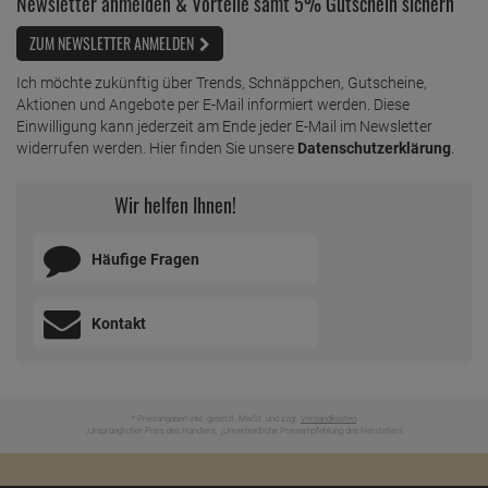
Newsletter anmelden & Vorteile samt 5% Gutschein sichern
ZUM NEWSLETTER ANMELDEN
Ich möchte zukünftig über Trends, Schnäppchen, Gutscheine,
Aktionen und Angebote per E-Mail informiert werden. Diese
Einwilligung kann jederzeit am Ende jeder E-Mail im Newsletter
widerrufen werden. Hier finden Sie unsere
Datenschutzerklärung
.
Wir helfen Ihnen!
Häufige Fragen
Kontakt
* Preisangaben inkl. gesetzl. MwSt. und zzgl.
Versandkosten
Ursprünglicher Preis des Händlers,
Unverbindliche Preisempfehlung des Herstellers
1
2