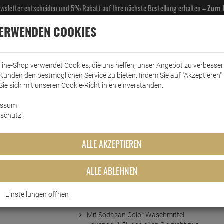
Newsletter entscheiden und 5% Rabatt auf Ihre nächste Bestellung erhalten –
Zum 
VERWENDEN COOKIES
line-Shop verwendet Cookies, die uns helfen, unser Angebot zu verbesse
Kunden den bestmöglichen Service zu bieten. Indem Sie auf "Akzeptieren" 
EL- & GASTROBEDARF
DROGERIE
KÜCHE & HAUSHALT
KFZ
SCANPART
HANS
Sie sich mit unseren Cookie-Richtlinien einverstanden.
essum
Vollwaschmittel
Sodasan Color Waschmittel Lavendel 1,5L
schutz
ttel Lavendel 1,5L
ALLE AKZEPTIEREN
ALLE ABLEHNEN
Einstellungen öffnen
Kurzbeschreibung
Mit Sodasan Color Waschmittel