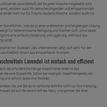
ohltuende Lavendelduft, der bei jeder Wäsche freigesetzt wird.
ekannt, sondern auch für seine beruhigenden und entspannenden
vendel nicht nur für frische, saubere Wäsche, sondern auch für
n durchführen, was es zu einer praktischen und langlebigen Lösung
rgt für tiefenwirksame Reinigung und frischen Duft, ohne dabei
möglicht eine einfache Dosierung und Lagerung, während das
ng sorgt.
osophie von Sodasan: Das Unternehmen setzt sich aktiv für den
usschließlich Strom aus erneuerbaren Energien.
hmittels Lavendel ist einfach und effizient
e die erforderliche Menge Waschmittel direkt in das
 Sie eine Dosierhilfe. Schon bei niedrigen Waschtemperaturen
ng und schont dabei Ihre Textilien.
eben Sie, wie Sie durch einfache Schritte nicht nur Ihre Kleidung,
auen Sie auf die reine Kraft der Natur und gönnen Sie Ihrer