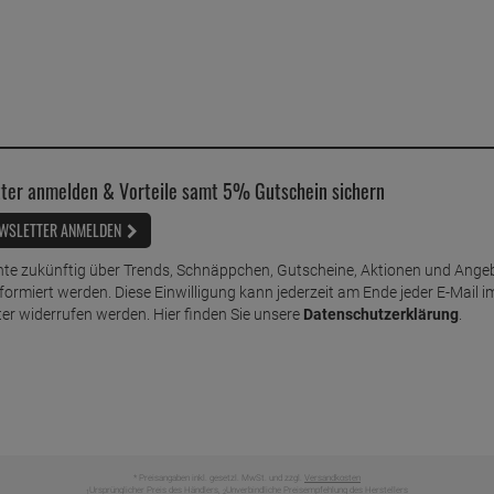
ter anmelden & Vorteile samt 5% Gutschein sichern
WSLETTER ANMELDEN
te zukünftig über Trends, Schnäppchen, Gutscheine, Aktionen und Ange
nformiert werden. Diese Einwilligung kann jederzeit am Ende jeder E-Mail i
er widerrufen werden. Hier finden Sie unsere
Datenschutzerklärung
.
* Preisangaben inkl. gesetzl. MwSt. und zzgl.
Versandkosten
Ursprünglicher Preis des Händlers,
Unverbindliche Preisempfehlung des Herstellers
1
2