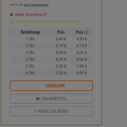
inkl. MwSt.
zzgl. Versandkosten
leider ausverkauft
Einloggen und Bewertung schreiben
Bestellmenge
Preis
Preis / L
1 Stk.
6,
49
€
4,
33
€
2 Stk.
6,
19
€
4,
13
€
3 Stk.
6,
09
€
4,
06
€
4 Stk.
6,
09
€
4,
06
€
5 Stk.
5,
99
€
3,
99
€
6 Stk.
5,
99
€
3,
99
€
LAGERALARM
ZUM MERKZETTEL
FRAGEN ZUM ARTIKEL