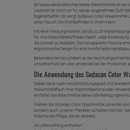
Ein besonderes Merkmal dieses Waschmittels ist der w
Lavendel ist nicht nur für seinen angenehmen Duft b
Eigenschaften. So sorgt Sodasan Color Waschmittel La
einen Hauch von Wohlbefinden in Ihrem Heim.
Mit einer Packung können Sie bis zu 20 Waschladunge
für Ihre Wäschebedürfnisse macht. Jede Anwendung so
die Umwelt zu belasten. Die transparente Flasche er
ergonomische Design für eine komfortable Handhabu
Besonders hervorzuheben ist die Nachhaltigkeitsphil
Umweltschutz ein und verwendet bei der Produktion a
Die Anwendung des Sodasan Color Wasc
Geben Sie je nach Verschmutzungsgrad und Wasserhärt
Waschmittelfach Ihrer Waschmaschine oder verwenden
entfaltet das Waschmittel seine volle Reinigungswirku
Wählen Sie Sodasan Color Waschmittel Lavendel und erl
sondern auch unseren Planeten schützen können. Vertr
Wäsche die Pflege, die sie verdient.
Im Lieferumfang enthalten: