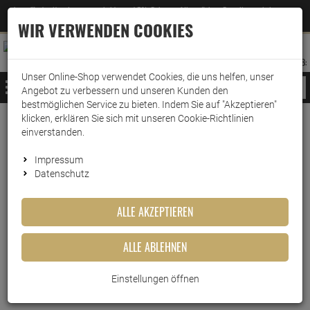
Jetzt für den Newsletter entscheiden und 5% Rabatt auf Ihre nächste Bestellung erhalten
✕
–
Zum Newsletter
WIR VERWENDEN COOKIES
0
0
MERKZETTEL
WARENK
ANMELDEN
AUFKLAPPEN
AUFKLA
ANMELDEN
MERKZETTEL
WARENKORB:
Unser Online-Shop verwendet Cookies, die uns helfen, unser
MENÜ
Angebot zu verbessern und unseren Kunden den
bestmöglichen Service zu bieten. Indem Sie auf "Akzeptieren"
klicken, erklären Sie sich mit unseren Cookie-Richtlinien
Weiter einkaufen
www.wark24.de
Drogerie
Wäschepflege
Vollwaschmittel
einverstanden.
burti Compact Feinwaschmittel 1,3 kilo
Impressum
Datenschutz
burti Compact Feinwaschmittel
1,3 kilo
ALLE AKZEPTIEREN
Artikel-Nummer:
10015790
ALLE ABLEHNEN
Einstellungen öffnen