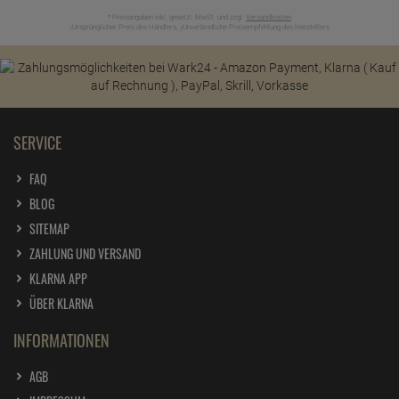
* Preisangaben inkl. gesetzl. MwSt. und zzgl.
Versandkosten
Ursprünglicher Preis des Händlers,
Unverbindliche Preisempfehlung des Herstellers
1
2
SERVICE
FAQ
BLOG
SITEMAP
ZAHLUNG UND VERSAND
KLARNA APP
ÜBER KLARNA
INFORMATIONEN
AGB