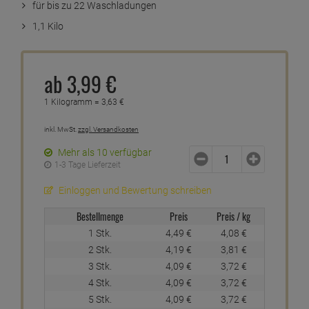
für bis zu 22 Waschladungen
1,1 Kilo
ab
3,
99
€
1 Kilogramm =
3,
63
€
inkl. MwSt.
zzgl. Versandkosten
Mehr als 10 verfügbar
1-3 Tage Lieferzeit
Einloggen und Bewertung schreiben
Bestellmenge
Preis
Preis / kg
1 Stk.
4,
49
€
4,
08
€
2 Stk.
4,
19
€
3,
81
€
3 Stk.
4,
09
€
3,
72
€
4 Stk.
4,
09
€
3,
72
€
5 Stk.
4,
09
€
3,
72
€