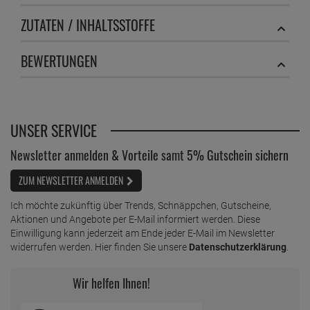
Die Hoffmanns Wäsche Steife – darauf müssen Sie bei der
Anwendung achten
Die Hoffmanns Wäsche Steife ist ein wirksames Produkt, bei
dessen Anwendung Sie auf einige wichtige Hinweise in jedem
Fall achten müssen. Bewahren Sie das Produkt unzugänglich
für Kinder oder Tiere auf. Verschließen Sie zudem die Flasche
nach jeder Anwendung gründlich. Die Hoffmanns Wäsche
Steife darf nicht in die Augen gelangen und darf nicht
verschluckt werden. Sollte es dennoch zu einem
unbeabsichtigten Verschlucken kommen, sollten Sie umgehend
einen Arzt aufsuchen und kein Erbrechen herbeiführen.
Waschen Sie bei Augenkontakt diese gründlich mit klarem
Wasser aus.
Im Lieferumfang enthalten:
Hoffmanns Wäsche Steife 500ml
PRODUKTSICHERHEIT
ZUTATEN / INHALTSSTOFFE