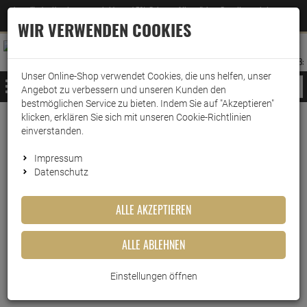
Jetzt für den Newsletter entscheiden und 5% Rabatt auf Ihre nächste Bestellung erhalten
✕
–
Zum Newsletter
WIR VERWENDEN COOKIES
0
0
MERKZETTEL
WARENK
ANMELDEN
AUFKLAPPEN
AUFKLA
ANMELDEN
MERKZETTEL
WARENKORB:
Unser Online-Shop verwendet Cookies, die uns helfen, unser
MENÜ
Angebot zu verbessern und unseren Kunden den
bestmöglichen Service zu bieten. Indem Sie auf "Akzeptieren"
klicken, erklären Sie sich mit unseren Cookie-Richtlinien
Weiter einkaufen
www.wark24.de
Drogerie
Wäschepflege
Waschhilfen
einverstanden.
Hoffmanns Wäsche Steife 500ml
Impressum
Datenschutz
Hoffmanns Wäsche Steife
500ml
ALLE AKZEPTIEREN
Artikel-Nummer:
10015637
ALLE ABLEHNEN
Einstellungen öffnen