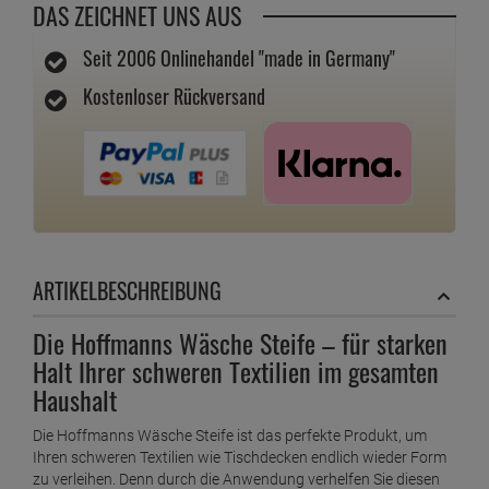
4 Stk.
3,
49
€
6,
98
€
5 Stk.
3,
49
€
6,
98
€
6 Stk.
3,
49
€
6,
98
€
IN DEN WARENKORB
ZUM MERKZETTEL
FRAGEN ZUM ARTIKEL
DAS ZEICHNET UNS AUS
Seit 2006 Onlinehandel "made in Germany"