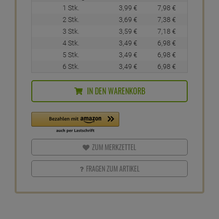
Wäsche
in die Weichspülkammer Ihrer Waschmaschine geben
nicht verwenden bei Natur- und Kunstseide wie Viskose und
Acetat
ab
3,
49
€
1 Liter =
6,
98
€
inkl. MwSt.
zzgl. Versandkosten
Nur noch 7 verfügbar
1-3 Tage Lieferzeit
Einloggen und Bewertung schreiben
Bestellmenge
Preis
Preis / L
1 Stk.
3,
99
€
7,
98
€
2 Stk.
3,
69
€
7,
38
€
3 Stk.
3,
59
€
7,
18
€