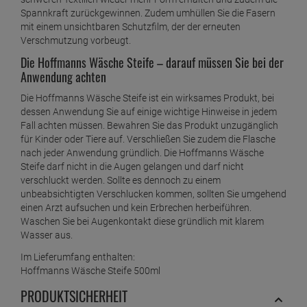
Wäsche Steife bei Wark24 neben vielen weiteren Produkten
des bekannten Herstellers.
Die Hoffmanns Wäsche Steife – einfache Anwendung im
Rahmen der wöchentlichen Wäsche
Die Hoffmanns Wäsche Steife lässt sich ganz einfach im
Rahmen der wöchentlichen Wäsche verwendet werden.
Nutzen Sie das Produkt für alle waschbaren Naturfasern,
synthetischen Fasern und Mischgewebe. Bei Natur- und
Kunstseide wie Viskose und Acetat und chemisch zu
reinigende Kleidung, dürfen Sie die Hoffmanns Wäsche Steife
dagegen nicht verwenden.
Die Flasche sollte vor jedem Gebrauch kräftig geschüttelt
werden. Anschließend geben Sie einfach das flüssige Produkt
in die Weichspülkammer Ihrer Waschmaschine. Achten Sie bei
der Dosierung auf die Hinweise auf der Flasche. Sie werden
bereits nach der ersten Anwendung erkennen, wie Ihre
schweren Textilien wieder mehr Form erhalten und zudem die
Spannkraft zurückgewinnen. Zudem umhüllen Sie die Fasern
mit einem unsichtbaren Schutzfilm, der der erneuten
Verschmutzung vorbeugt.