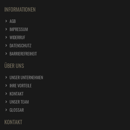
* Preisangaben inkl. gesetzl. MwSt. und zzgl.
Versandkosten
Ursprünglicher Preis des Händlers,
Unverbindliche Preisempfehlung des Herstellers
1
2
SERVICE
FAQ
BLOG
SITEMAP
ZAHLUNG UND VERSAND
KLARNA APP
ÜBER KLARNA
INFORMATIONEN
AGB