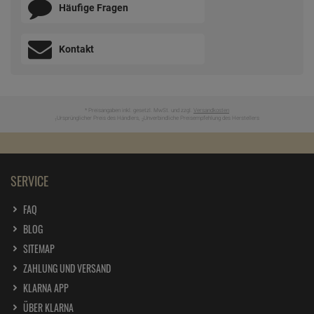
BEWERTUNGEN
UNSER SERVICE
Newsletter anmelden & Vorteile samt 5% Gutschein sichern
ZUM NEWSLETTER ANMELDEN
Ich möchte zukünftig über Trends, Schnäppchen, Gutscheine,
Aktionen und Angebote per E-Mail informiert werden. Diese
Einwilligung kann jederzeit am Ende jeder E-Mail im Newsletter
widerrufen werden. Hier finden Sie unsere
Datenschutzerklärung
.
Wir helfen Ihnen!
Häufige Fragen
Kontakt