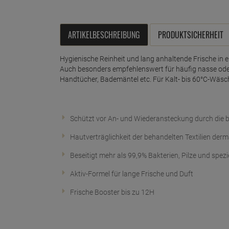
ARTIKELBESCHREIBUNG
PRODUKTSICHERHEIT
Hygienische Reinheit und lang anhaltende Frische in ei
Auch besonders empfehlenswert für häufig nasse oder
Handtücher, Bademäntel etc. Für Kalt- bis 60°C-Wäsc
Schützt vor An- und Wiederansteckung durch die 
Hautverträglichkeit der behandelten Textilien derm
Beseitigt mehr als 99,9% Bakterien, Pilze und spezie
Aktiv-Formel für lange Frische und Duft
Frische Booster bis zu 12H