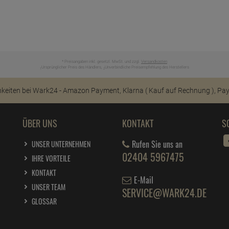
* Preisangaben inkl. gesetzl. MwSt. und zzgl.
Versandkosten
Ursprünglicher Preis des Händlers,
Unverbindliche Preisempfehlung des Herstellers
1
2
ÜBER UNS
KONTAKT
S
Rufen Sie uns an
UNSER UNTERNEHMEN
02404 5967475
IHRE VORTEILE
KONTAKT
E-Mail
UNSER TEAM
SERVICE@WARK24.DE
GLOSSAR