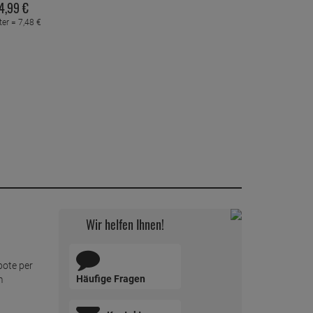
4,
99
€
ter =
7,
48
€
Wir helfen Ihnen!
bote per
Häufige Fragen
m