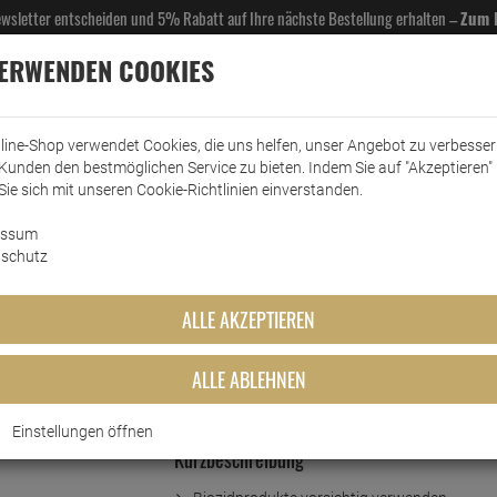
Newsletter entscheiden und 5% Rabatt auf Ihre nächste Bestellung erhalten –
Zum 
VERWENDEN COOKIES
line-Shop verwendet Cookies, die uns helfen, unser Angebot zu verbesse
Kunden den bestmöglichen Service zu bieten. Indem Sie auf "Akzeptieren" 
EL- & GASTROBEDARF
DROGERIE
KÜCHE & HAUSHALT
KFZ
SCANPART
HANS
Sie sich mit unseren Cookie-Richtlinien einverstanden.
essum
Waschhilfen
Impresan Desinfektion Aktiv Hygienespüler 1,25L
schutz
 Aktiv Hygienespüler 1,25L
ALLE AKZEPTIEREN
ALLE ABLEHNEN
Einstellungen öffnen
Kurzbeschreibung