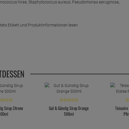
 Enterococcus hirae, Staphylococcus aureus, Pseudomonas aeruginosa,
ets Etikett und Produktinformationen lesen.
TDESSEN
ig Sirup Zitrone
Gut & Günstig Sirup Orange
Teisseire
500ml
500ml
Pfi