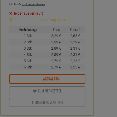
inkl. MwSt.
zzgl. Versandkosten
leider ausverkauft
Einloggen und Bewertung schreiben
Bestellmenge
Preis
Preis / L
1 Stk.
3,
29
€
2,
63
€
2 Stk.
2,
99
€
2,
39
€
3 Stk.
2,
89
€
2,
31
€
4 Stk.
2,
89
€
2,
31
€
5 Stk.
2,
79
€
2,
23
€
6 Stk.
2,
79
€
2,
23
€
LAGERALARM
ZUM MERKZETTEL
FRAGEN ZUM ARTIKEL