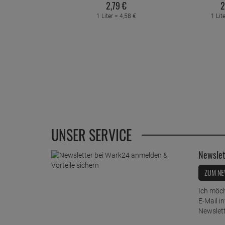
2,
79
€
2
1 Liter =
4,
58
€
1 Lit
UNSER SERVICE
Newslet
ZUM NE
Ich möch
E-Mail i
Newslett