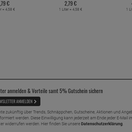
,
79
€
2,
79
€
er =
4,
58
€
1 Liter =
4,
58
€
1 Li
ter anmelden & Vorteile samt 5% Gutschein sichern
WSLETTER ANMELDEN
te zukünftig über Trends, Schnäppchen, Gutscheine, Aktionen und Ange
nformiert werden. Diese Einwilligung kann jederzeit am Ende jeder E-Mail i
er widerrufen werden. Hier finden Sie unsere
Datenschutzerklärung
.