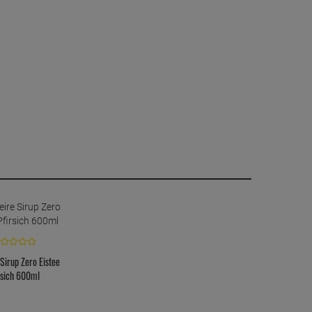
 Sirup Zero Eistee
rsich 600ml