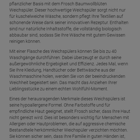
pflanzlicher Basis mit dem Frosch Baumwollblüten
Weichspüler. Dieser hochwertige Weichspüler sorgt nicht nur
für kuschelweiche Wäsche, sondern pflegt Ihre Textilien auf
schonende Weise dank seiner innovativen Rezeptur. Enthalten
sind nur natürliche Inhaltsstoffe, die vollständig biologisch
abbaubar sind, sodass Sie Ihre Wäsche mit gutem Gewissen
reinigen können.
Mit einer Flasche des Weichspülers können Sie bis zu 40
Waschgänge durchführen. Dabei überzeugt er durch seine
außergewöhnliche Ergiebigkeit und Effizienz. Jedes Mal, wenn
Sie Ihre Kleidung, Handtücher oder Bettwäsche aus der
Waschmaschine holen, werden Sie von der beeindruckenden
Weichheit begeistert sein. Das macht das Anziehen Ihrer
Lieblingsstücke zu einem echten Wohlfühl-Moment.
Eines der herausragenden Merkmale dieses Weichspülers ist
seine hypoallergene Formel. Ohne Farbstoffe und für
empfindliche Haut geeignet, stellt Frosch sicher, dass Ihre Haut
nicht gereizt wird. Dies ist besonders wichtig für Menschen mit
Allergien oder Hautproblemen, die auf aggressive chemische
Bestandteile herkömmlicher Weichspüler verzichten möchten.
Sie können sicher sein, dass Ihre Familie in guten Händen ist,