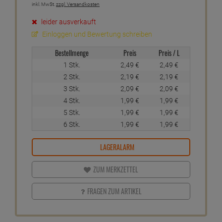
inkl. MwSt.
zzgl. Versandkosten
leider ausverkauft
Einloggen und Bewertung schreiben
Bestellmenge
Preis
Preis / L
1 Stk.
2,
49
€
2,
49
€
2 Stk.
2,
19
€
2,
19
€
3 Stk.
2,
09
€
2,
09
€
4 Stk.
1,
99
€
1,
99
€
5 Stk.
1,
99
€
1,
99
€
6 Stk.
1,
99
€
1,
99
€
LAGERALARM
ZUM MERKZETTEL
FRAGEN ZUM ARTIKEL