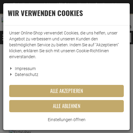
Jetzt für den Newsletter entscheiden und 5% Rabatt auf Ihre nächste Bestellung erhalten
✕
–
Zum Newsletter
WIR VERWENDEN COOKIES
0
0
MERKZETTEL
WARENK
ANMELDEN
AUFKLAPPEN
AUFKLA
ANMELDEN
MERKZETTEL
WARENKORB:
Unser Online-Shop verwendet Cookies, die uns helfen, unser
MENÜ
Angebot zu verbessern und unseren Kunden den
bestmöglichen Service zu bieten. Indem Sie auf "Akzeptieren"
klicken, erklären Sie sich mit unseren Cookie-Richtlinien
Weiter einkaufen
www.wark24.de
Drogerie
Wäschepflege
Weichspüler
einverstanden.
Frosch Baumwollblüten Weichspüler 1 Liter - Pfleg…
Impressum
Datenschutz
Frosch Baumwollblüten
Weichspüler 1 Liter - Pflegend
ALLE AKZEPTIEREN
mit Baumwolle
ALLE ABLEHNEN
Artikel-Nummer:
10011173
Einstellungen öffnen