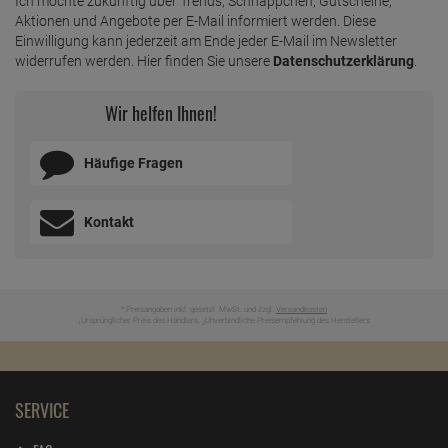
Ich möchte zukünftig über Trends, Schnäppchen, Gutscheine,
Aktionen und Angebote per E-Mail informiert werden. Diese
Einwilligung kann jederzeit am Ende jeder E-Mail im Newsletter
widerrufen werden. Hier finden Sie unsere
Datenschutzerklärung
.
Wir helfen Ihnen!
Häufige Fragen
Kontakt
* Preisangaben inkl. gesetzl. MwSt. und zzgl.
Versandkosten
Ursprünglicher Preis des Händlers,
Unverbindliche Preisempfehlung des Herstellers
1
2
SERVICE