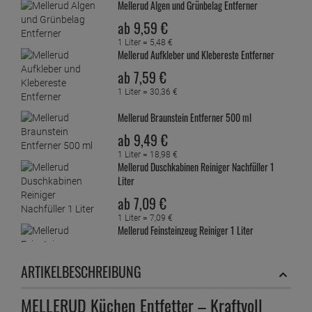
Mellerud Algen und Grünbelag Entferner
ab
9,
59
€
1 Liter =
5,
48
€
Mellerud Aufkleber und Klebereste Entferner
ab
7,
59
€
1 Liter =
30,
36
€
Mellerud Braunstein Entferner 500 ml
ab
9,
49
€
1 Liter =
18,
98
€
Mellerud Duschkabinen Reiniger Nachfüller 1
Liter
ab
7,
09
€
1 Liter =
7,
09
€
Mellerud Feinsteinzeug Reiniger 1 Liter
ab
7,
59
€
ARTIKELBESCHREIBUNG
1 Liter =
7,
59
€
Mellerud Fliesen und Stein Grundreiniger 1 Liter
ab
7,
39
€
MELLERUD Küchen Entfetter – Kraftvoll