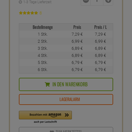
1-3 Tage Lieferzeit
8
Bestellmenge
Preis
Preis / L
1 Stk.
7,
29
€
7,
29
€
2 Stk.
6,
99
€
6,
99
€
3 Stk.
6,
89
€
6,
89
€
4 Stk.
6,
89
€
6,
89
€
5 Stk.
6,
79
€
6,
79
€
6 Stk.
6,
79
€
6,
79
€
IN DEN WARENKORB
LAGERALARM
ZUM MERKZETTEL