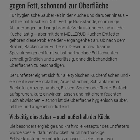
gegen Fett, schonend zur Oberfläche
1 Liter =
7,
39
€
Mellerud Grabstein Reiniger 500 ml
Für hygienische Sauberkeit in der Küche und darüber hinaus –
fettfrei mit frischem Duft. Fettige Rückstände, schmierige
ab
6,
99
€
Ablagerungen und eingebrannte Verkrustungen sind in jeder
1 Liter =
13,
98
€
Küche lästig – aber mit dem MELLERUD Küchen Entfetter
Mellerud Kaffeemaschinen Entkalker 500ml
gehören diese Probleme der Vergangenheit an. Ob nach dem
ab
5,
49
€
Braten, Backen oder Frittieren: Dieser hochwirksame
Spezialreiniger entfernt selbst hartnäckige Fettschichten
1 Liter =
10,
98
€
Mellerud Kalk und Rost Löser 500 ml
schnell, gründlich und zuverlässig, ohne die behandelten
Oberflächen zu beschädigen.
ab
5,
29
€
1 Liter =
10,
58
€
Der Entfetter eignet sich für alle typischen Küchenflächen und -
Mellerud Kamin und Ofenglas Reiniger
elemente wie Herdplatten, Arbeitsflächen, Schrankfronten,
Sprühflasche 500 ml
Backöfen, Abzugshauben, Fliesen, Spülen oder Töpfe. Einfach
aufsprühen, kurz einwirken lassen und mit einem feuchten
ab
8,
59
€
Tuch abwischen – schon ist die Oberfläche hygienisch sauber,
1 Liter =
17,
18
€
fettfrei und angenehm duftend.
Mellerud Küchen Entfetter 1 L Nachfüller
Vielseitig einsetzbar – auch außerhalb der Küche
ab
6,
79
€
Die besonders ergiebige und kraftvolle Rezeptur des Entfetters
1 Liter =
6,
79
€
wurde speziell dafür entwickelt, auch hartnäckige
Mellerud Kunststoff Reiniger 500 ml
Fettverkrustungen mühelos zu lösen – selbst dort, wo