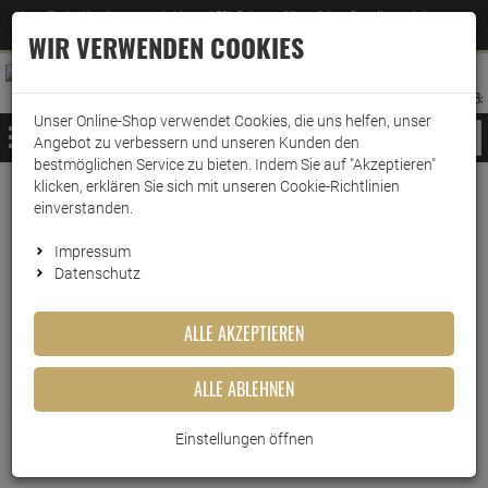
Jetzt für den Newsletter entscheiden und 5% Rabatt auf Ihre nächste Bestellung erhalten
✕
–
Zum Newsletter
WIR VERWENDEN COOKIES
0
0
MERKZETTEL
WARENK
ANMELDEN
AUFKLAPPEN
AUFKLA
ANMELDEN
MERKZETTEL
WARENKORB:
Unser Online-Shop verwendet Cookies, die uns helfen, unser
MENÜ
Angebot zu verbessern und unseren Kunden den
bestmöglichen Service zu bieten. Indem Sie auf "Akzeptieren"
klicken, erklären Sie sich mit unseren Cookie-Richtlinien
Weiter einkaufen
www.wark24.de
Haushaltsreiniger
Küchenreiniger
Fettlöser
einverstanden.
Mellerud Küchen Entfetter 1 L Nachfüller
Impressum
Datenschutz
Mellerud Küchen Entfetter 1 L
Nachfüller
ALLE AKZEPTIEREN
Artikel-Nummer:
10010812
ALLE ABLEHNEN
Einstellungen öffnen
Kurzbeschreibung