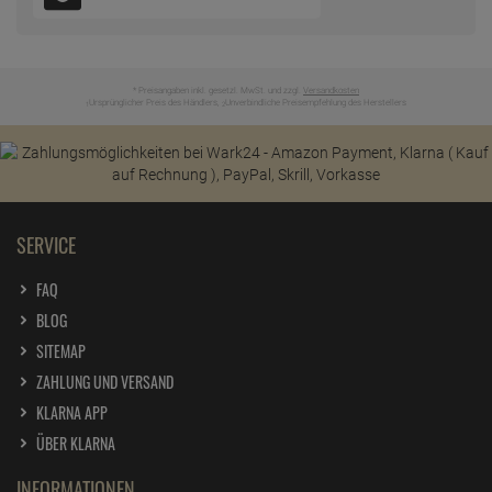
* Preisangaben inkl. gesetzl. MwSt. und zzgl.
Versandkosten
Ursprünglicher Preis des Händlers,
Unverbindliche Preisempfehlung des Herstellers
1
2
SERVICE
FAQ
BLOG
SITEMAP
ZAHLUNG UND VERSAND
KLARNA APP
ÜBER KLARNA
INFORMATIONEN