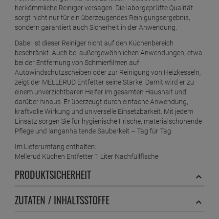
ab
5,
39
€
herkömmliche Reiniger versagen. Die laborgeprüfte Qualität
sorgt nicht nur für ein überzeugendes Reinigungsergebnis,
1 Liter =
10,
78
€
sondern garantiert auch Sicherheit in der Anwendung.
Mellerud Laminat Reiniger & Pflege 1 Liter
ab
7,
19
€
Dabei ist dieser Reiniger nicht auf den Küchenbereich
beschränkt. Auch bei außergewöhnlichen Anwendungen, etwa
1 Liter =
7,
19
€
bei der Entfernung von Schmierfilmen auf
Mellerud Marmor Reiniger und Pflege 1 Liter
Autowindschutzscheiben oder zur Reinigung von Heizkesseln,
ab
8,
09
€
zeigt der MELLERUD Entfetter seine Stärke. Damit wird er zu
1 Liter =
8,
09
€
einem unverzichtbaren Helfer im gesamten Haushalt und
Mellerud Öl & Fettflecken Entferner 500ml
darüber hinaus. Er überzeugt durch einfache Anwendung,
kraftvolle Wirkung und universelle Einsetzbarkeit. Mit jedem
ab
11,
59
€
Einsatz sorgen Sie für hygienische Frische, materialschonende
1 Liter =
23,
18
€
Pflege und langanhaltende Sauberkeit – Tag für Tag.
Mellerud Parkett & Kork Versiegelung 1L
ab
10,
89
€
Im Lieferumfang enthalten:
Mellerud Küchen Entfetter 1 Liter Nachfüllflsche
1 Liter =
10,
89
€
Mellerud Parkett Glanz Reiniger 1 Liter
PRODUKTSICHERHEIT
ab
8,
19
€
1 Liter =
8,
19
€
ZUTATEN / INHALTSSTOFFE
Mellerud Schimmel Schutz 500 ml
ab
9,
49
€