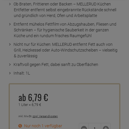
Ob Braten, Frittieren oder Backen – MELLERUD Küchen
Entfetter entfernt selbst eingebrannte Rückstände schnell
und gründlich von Herd, Ofen und Arbeitsplatte
Entfernt mühelos Fettfilm von Abzugshauben, Fliesen und
Schränken – für hygienische Sauberkeit in der ganzen
Küche und ein rundum frisches Raumgefühl
Nicht nur für Küchen: MELLERUD entfernt Fett auch von
Grill, Heizkessel oder Auto-Windschutzscheiben – vielseitig
& zuverlässig
Kraftvoll gegen Fett, dabei sanft zu Oberflächen
Inhalt: 1L
ab
6,
79
€
1 Liter =
6,
79
€
inkl. MwSt.
zzgl. Versandkosten
Nur noch 1 verfügbar