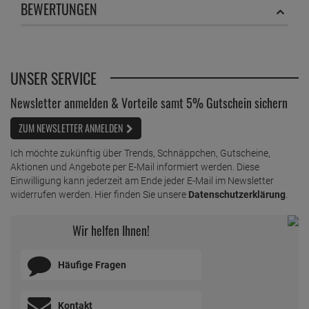
BEWERTUNGEN
1 Liter =
18,
98
€
Mellerud Schimmel Vernichter chlorhaltig 500
ml
ab
7,
69
€
UNSER SERVICE
1 Liter =
15,
38
€
Newsletter anmelden & Vorteile samt 5% Gutschein sichern
Mellerud Urin und Kalkstein Entferner 1L
ab
6,
79
€
ZUM NEWSLETTER ANMELDEN
1 Liter =
6,
79
€
Ich möchte zukünftig über Trends, Schnäppchen, Gutscheine,
Aktionen und Angebote per E-Mail informiert werden. Diese
Einwilligung kann jederzeit am Ende jeder E-Mail im Newsletter
widerrufen werden. Hier finden Sie unsere
Datenschutzerklärung
.
Wir helfen Ihnen!
Häufige Fragen
Kontakt