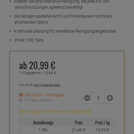
Erleben Sie eine intensive Reinigung, die jede Art von
Verschmutzungen spielend bewältigt
Sie reinigen spielend leicht und hinterlassen nichts als
strahlenden Glanz
Kraftvolle Leistung für makellose Reinigungsergebnisse
Inhalt: 100 Tabs
ab
20,
99
€
1 Kilogramm =
12,
64
€
inkl. MwSt.
zzgl. Versandkosten
Nur noch 1 verfügbar
1-3 Tage Lieferzeit
Einloggen und Bewertung schreiben
Bestellmenge
Preis
Preis / kg
1 Stk.
21,
49
€
12,
95
€