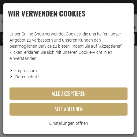
Jetzt für den Newsletter entscheiden und 5% Rabatt auf Ihre nächste Bestellung erhalten
✕
–
Zum Newsletter
WIR VERWENDEN COOKIES
0
0
MERKZETTEL
WARENK
ANMELDEN
AUFKLAPPEN
AUFKLA
ANMELDEN
MERKZETTEL
WARENKORB:
Unser Online-Shop verwendet Cookies, die uns helfen, unser
MENÜ
Angebot zu verbessern und unseren Kunden den
bestmöglichen Service zu bieten. Indem Sie auf "Akzeptieren"
klicken, erklären Sie sich mit unseren Cookie-Richtlinien
Weiter einkaufen
www.wark24.de
Haushaltsreiniger
Küchenreiniger
Geschirrreiniger
einverstanden.
Somat Allin1 extra Reinigungstabs 100 Tabs
Impressum
Datenschutz
Somat Allin1 extra
Reinigungstabs 100 Tabs
ALLE AKZEPTIEREN
Artikel-Nummer:
10015193
ALLE ABLEHNEN
Einstellungen öffnen