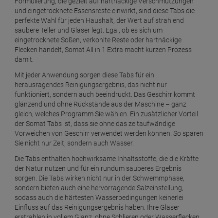
Formulierung, die gezielt auf hartnäckige Verschmutzungen
und eingetrocknete Essensreste einwirkt, sind diese Tabs die
perfekte Wahl für jeden Haushalt, der Wert auf strahlend
saubere Teller und Gläser legt. Egal, ob es sich um
eingetrocknete Soßen, verkohlte Reste oder hartnäckige
Flecken handelt, Somat All in 1 Extra macht kurzen Prozess
damit.
Mit jeder Anwendung sorgen diese Tabs für ein
herausragendes Reinigungsergebnis, das nicht nur
funktioniert, sondern auch beeindruckt. Das Geschirr kommt
glänzend und ohne Rückstände aus der Maschine – ganz
gleich, welches Programm Sie wählen. Ein zusätzlicher Vorteil
der Somat Tabs ist, dass sie ohne das zeitaufwändige
Vorweichen von Geschirr verwendet werden können. So sparen
Sie nicht nur Zeit, sondern auch Wasser.
Die Tabs enthalten hochwirksame Inhaltsstoffe, die die Kräfte
der Natur nutzen und für ein rundum sauberes Ergebnis
sorgen. Die Tabs wirken nicht nur in der Schwemmphase,
sondern bieten auch eine hervorragende Salzeinstellung,
sodass auch die härtesten Wasserbedingungen keinerlei
Einfluss auf das Reinigungsergebnis haben. Ihre Gläser
erstrahlen in vollem Glanz, ohne Schlieren oder Wasserflecken.