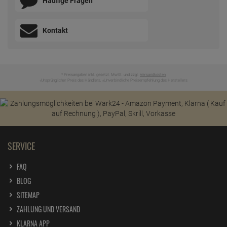
Häufige Fragen
Kontakt
* Preisangaben inkl. gesetzl. MwSt. und zzgl.
Versandkosten
Ursprünglicher Preis des Händlers,
Unverbindliche Preisempfehlung des Herstellers
1
2
SERVICE
FAQ
BLOG
SITEMAP
ZAHLUNG UND VERSAND
KLARNA APP