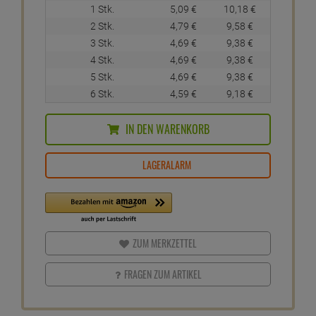
1 Stk.
5,
09
€
10,
18
€
2 Stk.
4,
79
€
9,
58
€
3 Stk.
4,
69
€
9,
38
€
4 Stk.
4,
69
€
9,
38
€
5 Stk.
4,
69
€
9,
38
€
6 Stk.
4,
59
€
9,
18
€
IN DEN WARENKORB
LAGERALARM
ZUM MERKZETTEL
FRAGEN ZUM ARTIKEL