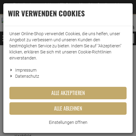
Jetzt für den Newsletter entscheiden und 5% Rabatt auf Ihre nächste Bestellung erhalten
✕
–
Zum Newsletter
WIR VERWENDEN COOKIES
0
0
MERKZETTEL
WARENK
ANMELDEN
AUFKLAPPEN
AUFKLA
ANMELDEN
MERKZETTEL
WARENKORB:
Unser Online-Shop verwendet Cookies, die uns helfen, unser
MENÜ
Angebot zu verbessern und unseren Kunden den
bestmöglichen Service zu bieten. Indem Sie auf "Akzeptieren"
klicken, erklären Sie sich mit unseren Cookie-Richtlinien
Weiter einkaufen
www.wark24.de
Haushaltsreiniger
Küchenreiniger
Kochfeldreiniger
einverstanden.
HG Kochfeld Reiniger
Impressum
Datenschutz
HG Kochfeld Reiniger
ALLE AKZEPTIEREN
Artikel-Nummer:
10016302
ALLE ABLEHNEN
Kurzbeschreibung
Einstellungen öffnen
HG Kochfeld Reiniger- Effektive Reinigung und Schutz für Ihr