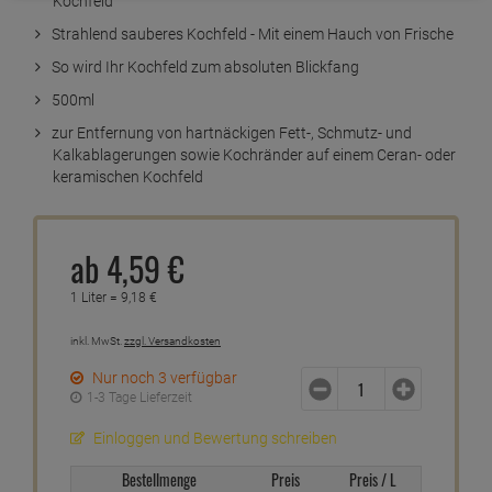
Kochfeld
Strahlend sauberes Kochfeld - Mit einem Hauch von Frische
So wird Ihr Kochfeld zum absoluten Blickfang
500ml
zur Entfernung von hartnäckigen Fett-, Schmutz- und
Kalkablagerungen sowie Kochränder auf einem Ceran- oder
keramischen Kochfeld
ab
4,
59
€
1 Liter =
9,
18
€
inkl. MwSt.
zzgl. Versandkosten
Nur noch 3 verfügbar
1-3 Tage Lieferzeit
Einloggen und Bewertung schreiben
Bestellmenge
Preis
Preis / L