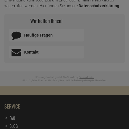
widerrufen werden. Hier finden Sie unsere
Datenschutzerklärung
.
Wir helfen Ihnen!
Häufige Fragen
Kontakt
* Preisangaben inkl. gesetzl. MwSt. und zzgl.
Versandkosten
Ursprünglicher Preis des Händlers,
Unverbindliche Preisempfehlung des Herstellers
1
2
SERVICE
FAQ
BLOG