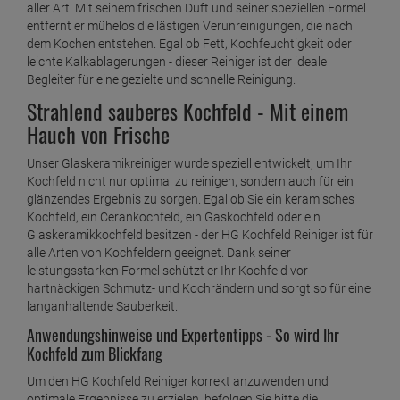
aller Art. Mit seinem frischen Duft und seiner speziellen Formel
entfernt er mühelos die lästigen Verunreinigungen, die nach
dem Kochen entstehen. Egal ob Fett, Kochfeuchtigkeit oder
leichte Kalkablagerungen - dieser Reiniger ist der ideale
Begleiter für eine gezielte und schnelle Reinigung.
Strahlend sauberes Kochfeld - Mit einem
Hauch von Frische
Unser Glaskeramikreiniger wurde speziell entwickelt, um Ihr
Kochfeld nicht nur optimal zu reinigen, sondern auch für ein
glänzendes Ergebnis zu sorgen. Egal ob Sie ein keramisches
Kochfeld, ein Cerankochfeld, ein Gaskochfeld oder ein
Glaskeramikkochfeld besitzen - der HG Kochfeld Reiniger ist für
alle Arten von Kochfeldern geeignet. Dank seiner
leistungsstarken Formel schützt er Ihr Kochfeld vor
hartnäckigen Schmutz- und Kochrändern und sorgt so für eine
langanhaltende Sauberkeit.
Anwendungshinweise und Expertentipps - So wird Ihr
Kochfeld zum Blickfang
Um den HG Kochfeld Reiniger korrekt anzuwenden und
optimale Ergebnisse zu erzielen, befolgen Sie bitte die