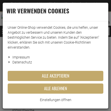
Jetzt für den Newsletter entscheiden und 5% Rabatt auf Ihre nächste Bestellung erhalten
✕
–
Zum Newsletter
WIR VERWENDEN COOKIES
0
0
MERKZETTEL
WARENK
ANMELDEN
AUFKLAPPEN
AUFKLA
ANMELDEN
MERKZETTEL
WARENKORB:
Unser Online-Shop verwendet Cookies, die uns helfen, unser
MENÜ
Angebot zu verbessern und unseren Kunden den
bestmöglichen Service zu bieten. Indem Sie auf "Akzeptieren"
klicken, erklären Sie sich mit unseren Cookie-Richtlinien
Weiter einkaufen
www.wark24.de
Haushaltsreiniger
Küchenreiniger
Spülmittel
einverstanden.
fit Spülmittel Hibiskus & roter Pfeffer 400ml
Impressum
Datenschutz
fit Spülmittel Hibiskus & roter
Pfeffer 400ml
ALLE AKZEPTIEREN
Artikel-Nummer:
10016649
ALLE ABLEHNEN
Kurzbeschreibung
Einstellungen öffnen
Nachhaltig reinigen: Fit Spülmittel Hibiskus & roter Pfeffer
400ml Flasche