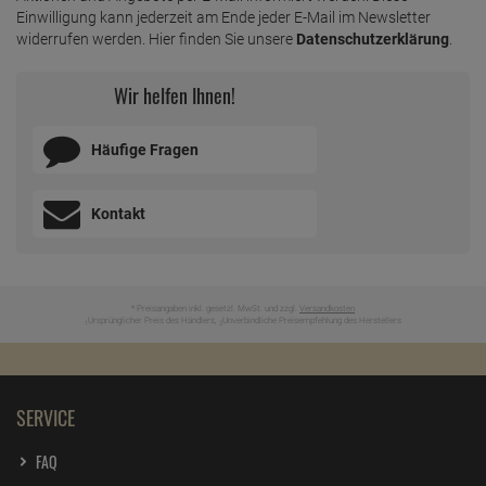
Einwilligung kann jederzeit am Ende jeder E-Mail im Newsletter
widerrufen werden. Hier finden Sie unsere
Datenschutzerklärung
.
Wir helfen Ihnen!
Häufige Fragen
Kontakt
* Preisangaben inkl. gesetzl. MwSt. und zzgl.
Versandkosten
Ursprünglicher Preis des Händlers,
Unverbindliche Preisempfehlung des Herstellers
1
2
SERVICE
FAQ