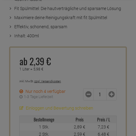
Fit Spülmittel: Die hautverträgliche und sparsame Lösung
Maximiere deine Reinigungskraft mit fit Spülmittel
Effektiv, schonend, sparsam
Inhalt: 400ml
ab
2,
39
€
1 Liter =
5,
98
€
inkl. MwSt.
zzgl. Versandkosten
Nur noch 4 verfügbar
1-3 Tage Lieferzeit
Einloggen und Bewertung schreiben
Bestellmenge
Preis
Preis / L
1 Stk.
2,
89
€
7,
23
€
2 Stk.
2,
59
€
6,
48
€