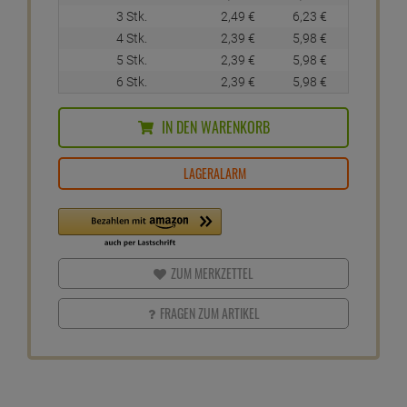
3 Stk.
2,
49
€
6,
23
€
4 Stk.
2,
39
€
5,
98
€
5 Stk.
2,
39
€
5,
98
€
6 Stk.
2,
39
€
5,
98
€
IN DEN WARENKORB
LAGERALARM
ZUM MERKZETTEL
FRAGEN ZUM ARTIKEL