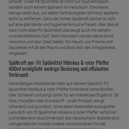
Umwelt. Unser Fit Spülmittel ist nicht nur hautverträglich,
sondern auch extrem sparsam im Verbrauch. Eine kleine
Menge reicht aus, um selbst hartnäckigsten Schmutz spielend
leicht zu entfernen. Dank der hohen Spülkraft kannst du dich
auf eine glänzende und hygienische Küche freuen. Aber das ist
noch nicht alles! Fit Spülmittel überzeugt auch mit seinem
unwiderstehlichen Duft. Beim Abwasch werden deine Sinne
verwöhnt und dein Geist belebt. Ein Hauch von Frische und
Sauberkeit erfüllt den Raum und lässt dich den Alltagsstress
vergessen.
Spülkraft pur: Fit Spülmittel Hibiskus & roter Pfeffer
400ml ermöglicht niedrige Dosierung und effizienten
Verbrauch
Keine lästigen Rückstände mehr auf deinem Geschirr! Fit
Spülmittel Hibiskus & roter Pfeffer hinterlässt keine Streifen
oder Schlieren und sorgt somit für ein makelloses Ergebnis. Ob
Glas, Porzellan oder Kunststoff - unser Produkt reinigt
schonend und gründlich, ohne dabei Materialien anzugreifen.
Lass dich von fit Spülmittel Hibiskus & roter Pfeffer verführen
und erlebe eine neue Dimension des Abwaschens. Bestelle jetzt
und genieße die Vorteile unserer revolutionären Formel: