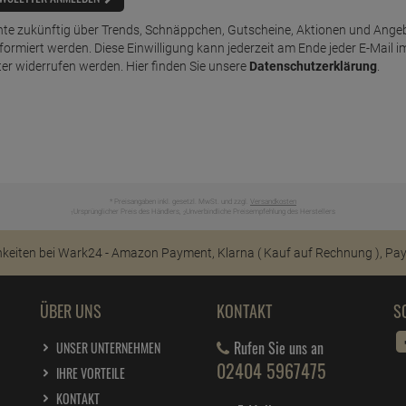
te zukünftig über Trends, Schnäppchen, Gutscheine, Aktionen und Ange
nformiert werden. Diese Einwilligung kann jederzeit am Ende jeder E-Mail i
er widerrufen werden. Hier finden Sie unsere
Datenschutzerklärung
.
* Preisangaben inkl. gesetzl. MwSt. und zzgl.
Versandkosten
Ursprünglicher Preis des Händlers,
Unverbindliche Preisempfehlung des Herstellers
1
2
ÜBER UNS
KONTAKT
S
Rufen Sie uns an
UNSER UNTERNEHMEN
02404 5967475
IHRE VORTEILE
KONTAKT