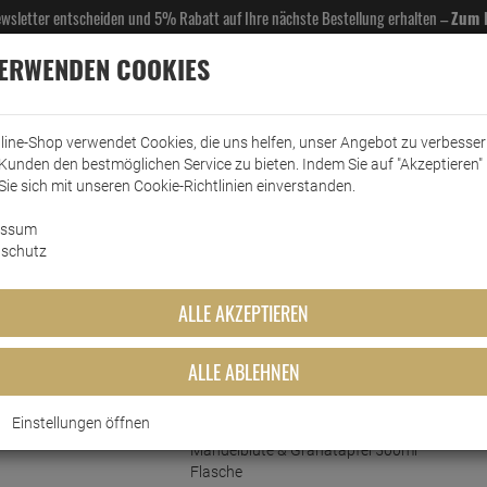
Newsletter entscheiden und 5% Rabatt auf Ihre nächste Bestellung erhalten –
Zum 
VERWENDEN COOKIES
line-Shop verwendet Cookies, die uns helfen, unser Angebot zu verbesse
Kunden den bestmöglichen Service zu bieten. Indem Sie auf "Akzeptieren" 
EL- & GASTROBEDARF
DROGERIE
KÜCHE & HAUSHALT
KFZ
SCANPART
HANS
Sie sich mit unseren Cookie-Richtlinien einverstanden.
essum
enreiniger
Spülmittel
fit Spülmittel Mandelblüte & Granatapfel 500ml
schutz
blüte & Granatapfel 500ml
ALLE AKZEPTIEREN
ALLE ABLEHNEN
Kurzbeschreibung
Einstellungen öffnen
Nachhaltig reinigen: Fit Spülmittel
Mandelblüte & Granatapfel 500ml
Flasche