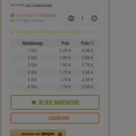
inkl. MwSt.
zzgl. Versandkosten
Nur noch 1 verfügbar
1-3 Tage Lieferzeit
Einloggen und Bewertung schreiben
Bestellmenge
Preis
Preis / L
1 Stk.
2,
29
€
4,
58
€
2 Stk.
1,
99
€
3,
98
€
3 Stk.
1,
89
€
3,
78
€
4 Stk.
1,
79
€
3,
58
€
5 Stk.
1,
79
€
3,
58
€
6 Stk.
1,
79
€
3,
58
€
IN DEN WARENKORB
LAGERALARM