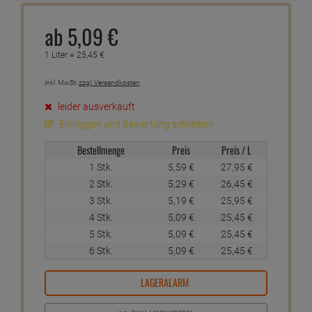
ab
5,
09
€
1 Liter =
25,
45
€
inkl. MwSt.
zzgl. Versandkosten
leider ausverkauft
Einloggen und Bewertung schreiben
Bestellmenge
Preis
Preis / L
1 Stk.
5,
59
€
27,
95
€
2 Stk.
5,
29
€
26,
45
€
3 Stk.
5,
19
€
25,
95
€
4 Stk.
5,
09
€
25,
45
€
5 Stk.
5,
09
€
25,
45
€
6 Stk.
5,
09
€
25,
45
€
LAGERALARM