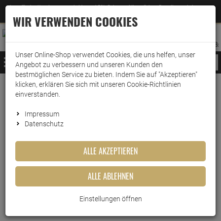
Jetzt für den Newsletter entscheiden und 5% Rabatt auf Ihre nächste Bestellung erhalten
✕
–
Zum Newsletter
WIR VERWENDEN COOKIES
0
0
MERKZETTEL
WARENK
ANMELDEN
AUFKLAPPEN
AUFKLA
ANMELDEN
MERKZETTEL
WARENKORB:
Unser Online-Shop verwendet Cookies, die uns helfen, unser
MENÜ
Angebot zu verbessern und unseren Kunden den
bestmöglichen Service zu bieten. Indem Sie auf "Akzeptieren"
klicken, erklären Sie sich mit unseren Cookie-Richtlinien
Weiter einkaufen
www.wark24.de
KFZ
Additive
einverstanden.
Armor All STP Diesel Einspritzsystem Reiniger 200…
Impressum
Datenschutz
Armor All STP Diesel
Einspritzsystem Reiniger
ALLE AKZEPTIEREN
200ml
ALLE ABLEHNEN
Artikel-Nummer:
10013582
Einstellungen öffnen
Kurzbeschreibung