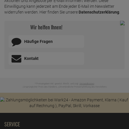
Aktionen und Angebote per E-Mail informiert werden. Diese
Einwilligung kann jederzeit am Ende jeder E-Mail im Newsletter
widerrufen werden. Hier finden Sie unsere
Datenschutzerklärung
.
Wir helfen Ihnen!
Häufige Fragen
Kontakt
* Preisangaben inkl. gesetzl. MwSt. und zzgl.
Versandkosten
Ursprünglicher Preis des Händlers,
Unverbindliche Preisempfehlung des Herstellers
1
2
SERVICE