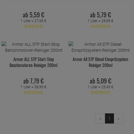
ab
5,
59
€
ab
5,
79
€
1 Liter =
27,
95
€
1 Liter =
28,
95
€
Armor ALL STP Start-Stop
Armor All STP Diesel Einspritzsystem
Benzinmotoren-Reiniger 200ml
Reiniger 200ml
ab
7,
79
€
ab
5,
09
€
1 Liter =
38,
95
€
1 Liter =
25,
45
€
1