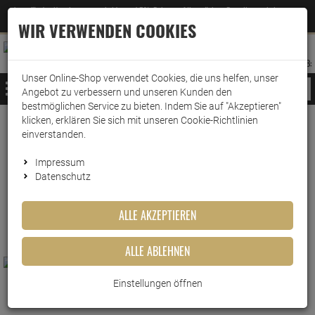
Jetzt für den Newsletter entscheiden und 5% Rabatt auf Ihre nächste Bestellung erhalten
✕
–
Zum Newsletter
WIR VERWENDEN COOKIES
0
0
MERKZETTEL
WARENK
ANMELDEN
AUFKLAPPEN
AUFKLA
ANMELDEN
MERKZETTEL
WARENKORB:
Unser Online-Shop verwendet Cookies, die uns helfen, unser
MENÜ
Angebot zu verbessern und unseren Kunden den
bestmöglichen Service zu bieten. Indem Sie auf "Akzeptieren"
klicken, erklären Sie sich mit unseren Cookie-Richtlinien
www.wark24.de
KFZ
Additive
einverstanden.
Additive
Impressum
Datenschutz
FILTER ANZEIGEN
ALLE AKZEPTIEREN
ALLE ABLEHNEN
Einstellungen öffnen
Armor All STP Benzin Zusatz 200ml
Armor All STP Diesel Zusatz 200ml