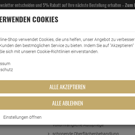
Newsletter entscheiden und 5% Rabatt auf Ihre nächste Bestellung erhalten –
Zum 
VERWENDEN COOKIES
line-Shop verwendet Cookies, die uns helfen, unser Angebot zu verbesse
Kunden den bestmöglichen Service zu bieten. Indem Sie auf "Akzeptieren" 
EL- & GASTROBEDARF
DROGERIE
KÜCHE & HAUSHALT
KFZ
SCANPART
HANS
Sie sich mit unseren Cookie-Richtlinien einverstanden.
essum
 Autoleder
schutz
ALLE AKZEPTIEREN
ALLE ABLEHNEN
Kurzbeschreibung
Einstellungen öffnen
Das NIGRIN Autoleder für eine
vollumfängliche Autopflege
schonende Oberflächenbehandlung