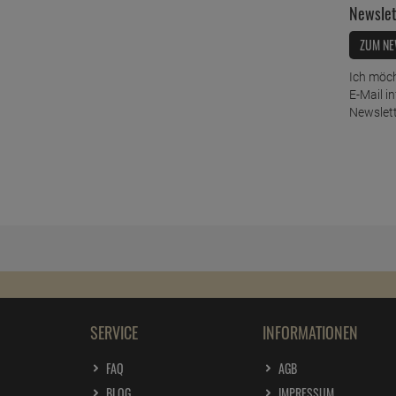
Newslet
ZUM NE
Ich möch
E-Mail i
Newslett
SERVICE
INFORMATIONEN
FAQ
AGB
BLOG
IMPRESSUM