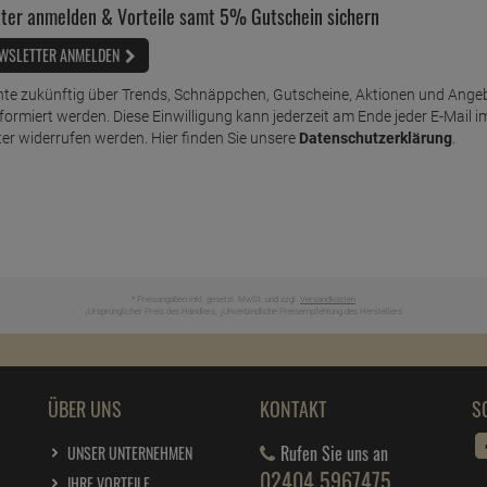
ter anmelden & Vorteile samt 5% Gutschein sichern
WSLETTER ANMELDEN
te zukünftig über Trends, Schnäppchen, Gutscheine, Aktionen und Ange
nformiert werden. Diese Einwilligung kann jederzeit am Ende jeder E-Mail i
er widerrufen werden. Hier finden Sie unsere
Datenschutzerklärung
.
* Preisangaben inkl. gesetzl. MwSt. und zzgl.
Versandkosten
Ursprünglicher Preis des Händlers,
Unverbindliche Preisempfehlung des Herstellers
1
2
ÜBER UNS
KONTAKT
S
Rufen Sie uns an
UNSER UNTERNEHMEN
02404 5967475
IHRE VORTEILE