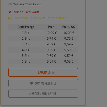
inkl. MwSt.
zzgl. Versandkosten
leider ausverkauft
Einloggen und Bewertung schreiben
Bestellmenge
Preis
Preis / Stk
1 Stk.
10,
09
€
10,
09
€
2 Stk.
9,
79
€
9,
79
€
3 Stk.
9,
69
€
9,
69
€
4 Stk.
9,
59
€
9,
59
€
5 Stk.
9,
59
€
9,
59
€
6 Stk.
9,
59
€
9,
59
€
LAGERALARM
ZUM MERKZETTEL
FRAGEN ZUM ARTIKEL