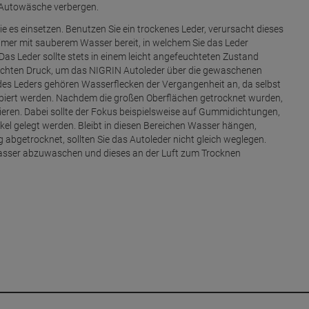
n Autowäsche verbergen.
e es einsetzen. Benutzen Sie ein trockenes Leder, verursacht dieses
 Eimer mit sauberem Wasser bereit, in welchem Sie das Leder
s Leder sollte stets in einem leicht angefeuchteten Zustand
eichten Druck, um das NIGRIN Autoleder über die gewaschenen
des Leders gehören Wasserflecken der Vergangenheit an, da selbst
rbiert werden. Nachdem die großen Oberflächen getrocknet wurden,
rieren. Dabei sollte der Fokus beispielsweise auf Gummidichtungen,
el gelegt werden. Bleibt in diesen Bereichen Wasser hängen,
ig abgetrocknet, sollten Sie das Autoleder nicht gleich weglegen.
 Wasser abzuwaschen und dieses an der Luft zum Trocknen