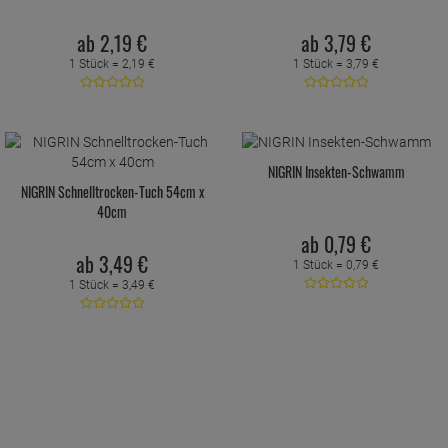
ab
2,
19
€
ab
3,
79
€
1 Stück =
2,
19
€
1 Stück =
3,
79
€
NIGRIN Insekten-Schwamm
NIGRIN Schnelltrocken-Tuch 54cm x
40cm
ab
0,
79
€
ab
3,
49
€
1 Stück =
0,
79
€
1 Stück =
3,
49
€