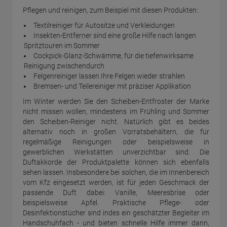
Pflegen und reinigen, zum Beispiel mit diesen Produkten:
Textilreiniger für Autositze und Verkleidungen
Insekten-Entferner sind eine große Hilfe nach langen
Spritztouren im Sommer
Cockpick-Glanz-Schwämme, für die tiefenwirksame
Reinigung zwischendurch
Felgenreiniger lassen Ihre Felgen wieder strahlen
Bremsen- und Teilereiniger mit präziser Applikation
Im Winter werden Sie den Scheiben-Entfroster der Marke
nicht missen wollen, mindestens im Frühling und Sommer
den Scheiben-Reiniger nicht. Natürlich gibt es beides
alternativ noch in großen Vorratsbehältern, die für
regelmäßige Reinigungen oder beispielsweise in
gewerblichen Werkstätten unverzichtbar sind. Die
Duftakkorde der Produktpalette können sich ebenfalls
sehen lassen. Insbesondere bei solchen, die im Innenbereich
vom Kfz eingesetzt werden, ist für jeden Geschmack der
passende Duft dabei: Vanille, Meeresbrise oder
beispielsweise Apfel. Praktische Pflege- oder
Desinfektionstücher sind indes ein geschätzter Begleiter im
Handschuhfach - und bieten schnelle Hilfe immer dann,