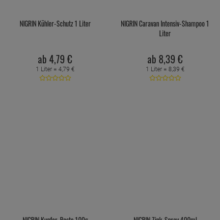
NIGRIN Kühler-Schutz 1 Liter
NIGRIN Caravan Intensiv-Shampoo 1
Liter
ab
4,
79
€
ab
8,
39
€
1 Liter =
4,
79
€
1 Liter =
8,
39
€
NIGRIN Kupfer-Paste 100g
NIGRIN Zink-Spray 400ml