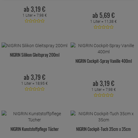
ab
3,
19
€
ab
5,
69
€
1 Liter =
7,
98
€
1 Liter =
11,
38
€
NIGRIN Silikon Gleitspray 200ml
NIGRIN Cockpit-Spray Vanille 400ml
ab
3,
79
€
ab
3,
19
€
1 Liter =
18,
95
€
1 Liter =
7,
98
€
NIGRIN Kunststoffpflege Tücher
NIGRIN Cockpit-Tuch 35cm x 35cm