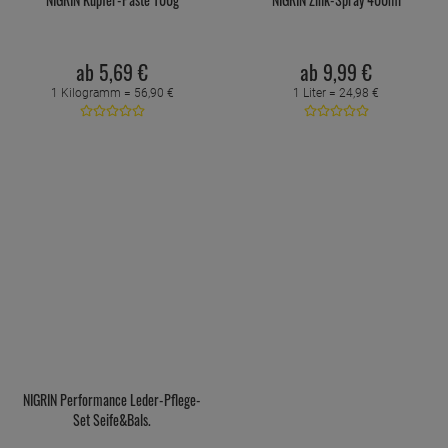
ab
5,
69
€
ab
9,
99
€
1 Kilogramm =
56,
90
€
1 Liter =
24,
98
€
NIGRIN Performance Leder-Pflege-
Set Seife&Bals.