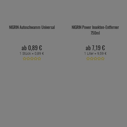
NIGRIN Autoschwamm Universal
NIGRIN Power Insekten-Entferner
750ml
ab
0,
89
€
ab
7,
19
€
1 Stück =
0,
89
€
1 Liter =
9,
59
€