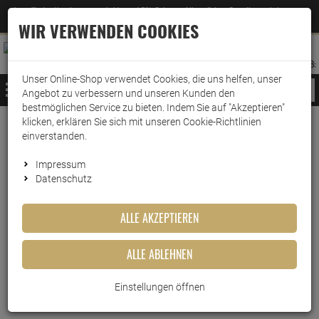
Jetzt für den Newsletter entscheiden und 5% Rabatt auf Ihre nächste Bestellung erhalten
✕
–
Zum Newsletter
WIR VERWENDEN COOKIES
0
0
MERKZETTEL
WARENK
ANMELDEN
AUFKLAPPEN
AUFKLA
ANMELDEN
MERKZETTEL
WARENKORB:
Unser Online-Shop verwendet Cookies, die uns helfen, unser
MENÜ
Angebot zu verbessern und unseren Kunden den
bestmöglichen Service zu bieten. Indem Sie auf "Akzeptieren"
klicken, erklären Sie sich mit unseren Cookie-Richtlinien
www.wark24.de
KFZ
Nigrin
einverstanden.
Nigrin
Impressum
Datenschutz
FILTER ANZEIGEN
ALLE AKZEPTIEREN
ALLE ABLEHNEN
NIGRIN Cockpit-Spray 400ml
Einstellungen öffnen
NIGRIN Scheiben-Reiniger 500ml