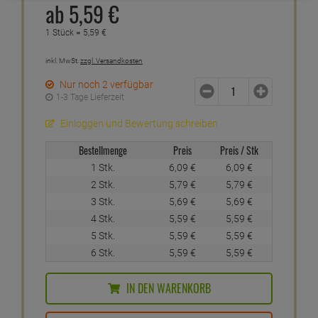
ab
5,
59
€
1 Stück =
5,
59
€
inkl. MwSt.
zzgl. Versandkosten
Nur noch 2 verfügbar
1-3 Tage Lieferzeit
Einloggen und Bewertung schreiben
Bestellmenge
Preis
Preis / Stk
1 Stk.
6,
09
€
6,
09
€
2 Stk.
5,
79
€
5,
79
€
3 Stk.
5,
69
€
5,
69
€
4 Stk.
5,
59
€
5,
59
€
5 Stk.
5,
59
€
5,
59
€
6 Stk.
5,
59
€
5,
59
€
IN DEN WARENKORB