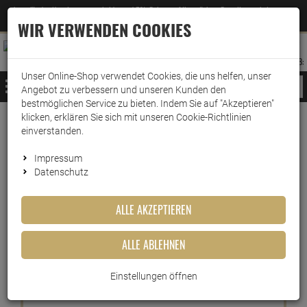
Jetzt für den Newsletter entscheiden und 5% Rabatt auf Ihre nächste Bestellung erhalten
✕
–
Zum Newsletter
WIR VERWENDEN COOKIES
0
0
MERKZETTEL
WARENK
ANMELDEN
AUFKLAPPEN
AUFKLA
ANMELDEN
MERKZETTEL
WARENKORB:
Unser Online-Shop verwendet Cookies, die uns helfen, unser
MENÜ
Angebot zu verbessern und unseren Kunden den
bestmöglichen Service zu bieten. Indem Sie auf "Akzeptieren"
klicken, erklären Sie sich mit unseren Cookie-Richtlinien
Weiter einkaufen
www.wark24.de
KFZ
Pflegetücher
einverstanden.
Armor All Kunststoff Pflegetücher glänzend
Impressum
Datenschutz
Armor All Kunststoff
Pflegetücher glänzend
ALLE AKZEPTIEREN
Artikel-Nummer:
10013515
ALLE ABLEHNEN
Kurzbeschreibung
Einstellungen öffnen