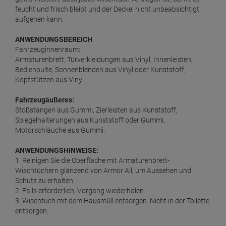
1 Liter =
11,
98
€
feucht und frisch bleibt und der Deckel nicht unbeabsichtigt
aufgehen kann.
Armor All Kunststoff Pflegetücher glänzend
ab
5,
59
€
ANWENDUNGSBEREICH
1 Stück =
5,
59
€
Fahrzeuginnenraum:
Armaturenbrett, Türverkleidungen aus Vinyl, Innenleisten,
Armor All Mikrofaser-Allzwecktuch
Bedienpulte, Sonnenblenden aus Vinyl oder Kunststoff,
ab
3,
49
€
Kopfstützen aus Vinyl.
1 Stück =
3,
49
€
Fahrzeugäußeres:
Stoßstangen aus Gummi, Zierleisten aus Kunststoff,
Armor All Mikrofaser-Glasreinigungs-Tuch
Spiegelhalterungen aus Kunststoff oder Gummi,
ab
2,
09
€
Motorschläuche aus Gummi.
1 Stück =
2,
09
€
ANWENDUNGSHINWEISE:
Armor All Polierpads mit Griff
1. Reinigen Sie die Oberfläche mit Armaturenbrett-
ab
3,
29
€
Wischtüchern glänzend von Armor All, um Aussehen und
Schutz zu erhalten.
1 Stück =
3,
29
€
2. Falls erforderlich, Vorgang wiederholen.
3. Wischtuch mit dem Hausmüll entsorgen. Nicht in der Toilette
Armor All STP Benzin Zusatz 200ml
entsorgen.
ab
5,
59
€