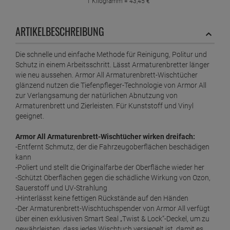
1 Kilogramm =
43,
45
€
Armor All Air Fresheners Vanilla Lavender 2,5ml
ARTIKELBESCHREIBUNG
ab
2,
39
€
1 Liter =
1.195,
00
€
Die schnelle und einfache Methode für Reinigung, Politur und
Schutz in einem Arbeitsschritt. Lässt Armaturenbretter länger
Armor All Extra grosses Mikrofaser-Trockentuch
wie neu aussehen. Armor All Armaturenbrett-Wischtücher
ab
8,
09
€
glänzend nutzen die Tiefenpfleger-Technologie von Armor All
1 Stück =
8,
09
€
zur Verlangsamung der natürlichen Abnutzung von
Armaturenbrett und Zierleisten. Für Kunststoff und Vinyl
Armor All Felgenreiniger 500ml
geeignet.
ab
6,
39
€
Armor All Armaturenbrett-Wischtücher wirken dreifach:
1 Liter =
12,
78
€
-Entfernt Schmutz, der die Fahrzeugoberflächen beschädigen
kann
Armor All Fleckentferner Schaumreiniger 400ml
-Poliert und stellt die Originalfarbe der Oberfläche wieder her
ab
5,
59
€
-Schützt Oberflächen gegen die schädliche Wirkung von Ozon,
1 Liter =
13,
98
€
Sauerstoff und UV-Strahlung
-Hinterlässt keine fettigen Rückstände auf den Händen
Armor All Insekten Entferner 500ml
-Der Armaturenbrett-Wischtuchspender von Armor All verfügt
ab
5,
99
€
über einen exklusiven Smart Seal „Twist & Lock“-Deckel, um zu
gewährleisten, dass jedes Wischtuch versiegelt ist, damit es