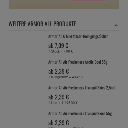
WEITERE ARMOR ALL PRODUKTE
Armor All 6 Mikrofaser-Reinigungstücher
ab
7,
09
€
1 Stück =
7,
09
€
Armor All Air Fresheners Arctic Cool 55g
ab
2,
39
€
1 Kilogramm =
43,
45
€
Armor All Air Fresheners Tranquil Skies 2,5ml
ab
2,
39
€
1 Liter =
1.195,
00
€
Armor All Air Fresheners Tranquil Skies 55g
ab
2,
39
€