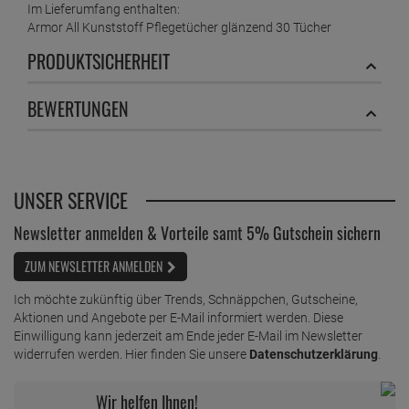
1 Liter =
27,
95
€
Im Lieferumfang enthalten:
Armor All Kunststoff Pflegetücher glänzend 30 Tücher
Armor All STP Diesel Zusatz 200ml
PRODUKTSICHERHEIT
ab
5,
79
€
1 Liter =
28,
95
€
BEWERTUNGEN
Armor ALL STP Start-Stop Benzinmotoren-
Reiniger 200ml
ab
7,
79
€
1 Liter =
38,
95
€
UNSER SERVICE
Armor All Tiefenpfleger glänzend Pumpspray
300ml
Newsletter anmelden & Vorteile samt 5% Gutschein sichern
ab
6,
09
€
ZUM NEWSLETTER ANMELDEN
1 Liter =
20,
30
€
Armor All Wash & Wax Speed Shine 1L
Ich möchte zukünftig über Trends, Schnäppchen, Gutscheine,
ab
5,
89
€
Aktionen und Angebote per E-Mail informiert werden. Diese
Einwilligung kann jederzeit am Ende jeder E-Mail im Newsletter
1 Liter =
5,
89
€
widerrufen werden. Hier finden Sie unsere
Datenschutzerklärung
.
Armor All Waterless Wash & Wax 500ml
ab
7,
99
€
Wir helfen Ihnen!