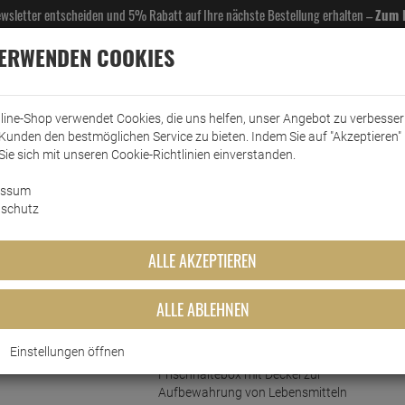
Newsletter entscheiden und 5% Rabatt auf Ihre nächste Bestellung erhalten –
Zum 
VERWENDEN COOKIES
line-Shop verwendet Cookies, die uns helfen, unser Angebot zu verbesse
Kunden den bestmöglichen Service zu bieten. Indem Sie auf "Akzeptieren" 
EL- & GASTROBEDARF
DROGERIE
KÜCHE & HAUSHALT
KFZ
SCANPART
HANS
Sie sich mit unseren Cookie-Richtlinien einverstanden.
essum
ewahrung
Frischhaltedosen
Emsa Frischhaltedose Clip & Close 2,2 L
schutz
lip & Close 2,2 L
ALLE AKZEPTIEREN
ALLE ABLEHNEN
Kurzbeschreibung
Einstellungen öffnen
Längere Frische für Zuhause:
Frischhaltebox mit Deckel zur
Aufbewahrung von Lebensmitteln