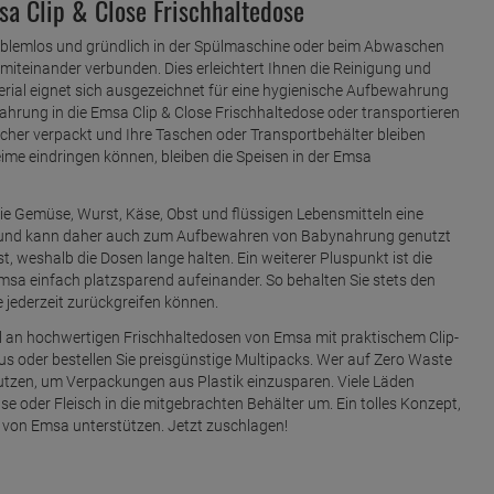
sa Clip & Close Frischhaltedose
problemlos und gründlich in der Spülmaschine oder beim Abwaschen
 miteinander verbunden. Dies erleichtert Ihnen die Reinigung und
rial eignet sich ausgezeichnet für eine hygienische Aufbewahrung
ahrung in die Emsa Clip & Close Frischhaltedose oder transportieren
t sicher verpackt und Ihre Taschen oder Transportbehälter bleiben
eime eindringen können, bleiben die Speisen in der Emsa
ie Gemüse, Wurst, Käse, Obst und flüssigen Lebensmitteln eine
PA und kann daher auch zum Aufbewahren von Babynahrung genutzt
t, weshalb die Dosen lange halten. Ein weiterer Pluspunkt ist die
Emsa einfach platzsparend aufeinander. So behalten Sie stets den
 jederzeit zurückgreifen können.
l an hochwertigen Frischhaltedosen von Emsa mit praktischem Clip-
s oder bestellen Sie preisgünstige Multipacks. Wer auf Zero Waste
nutzen, um Verpackungen aus Plastik einzusparen. Viele Läden
se oder Fleisch in die mitgebrachten Behälter um. Ein tolles Konzept,
 von Emsa unterstützen. Jetzt zuschlagen!