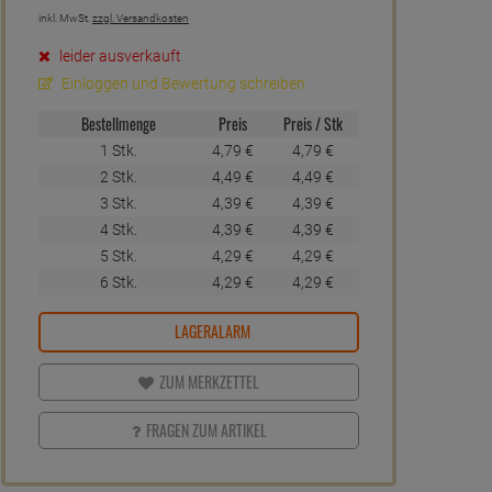
inkl. MwSt.
zzgl. Versandkosten
leider ausverkauft
Einloggen und Bewertung schreiben
Bestellmenge
Preis
Preis / Stk
1 Stk.
4,
79
€
4,
79
€
2 Stk.
4,
49
€
4,
49
€
3 Stk.
4,
39
€
4,
39
€
4 Stk.
4,
39
€
4,
39
€
5 Stk.
4,
29
€
4,
29
€
6 Stk.
4,
29
€
4,
29
€
LAGERALARM
ZUM MERKZETTEL
FRAGEN ZUM ARTIKEL