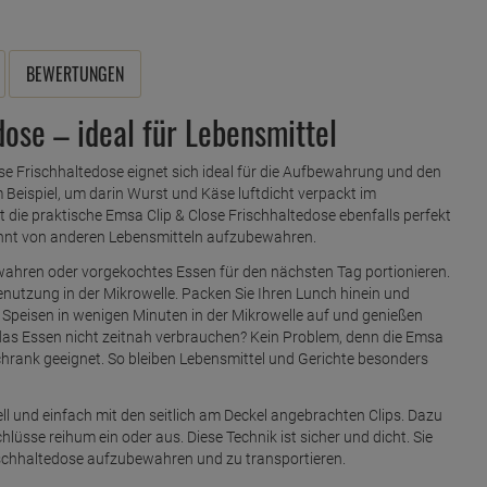
BEWERTUNGEN
dose – ideal für Lebensmittel
ose Frischhaltedose eignet sich ideal für die Aufbewahrung und den
 Beispiel, um darin Wurst und Käse luftdicht verpackt im
t die praktische Emsa Clip & Close Frischhaltedose ebenfalls perfekt
ennt von anderen Lebensmitteln aufzubewahren.
wahren oder vorgekochtes Essen für den nächsten Tag portionieren.
enutzung in der Mikrowelle. Packen Sie Ihren Lunch hinein und
e Speisen in wenigen Minuten in der Mikrowelle auf und genießen
das Essen nicht zeitnah verbrauchen? Kein Problem, denn die Emsa
schrank geeignet. So bleiben Lebensmittel und Gerichte besonders
ll und einfach mit den seitlich am Deckel angebrachten Clips. Dazu
hlüsse reihum ein oder aus. Diese Technik ist sicher und dicht. Sie
rischhaltedose aufzubewahren und zu transportieren.