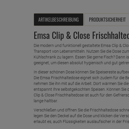
ARTIKELBESCHREIBUNG
PRODUKTSICHERHEIT
Emsa Clip & Close Frischhalte
Die modern und funktionell gestaltete Emsa Clip & Cl
Transport von Lebensmitteln. Nutzen Sie die Dose zum
Kühlschrank zu lagern. Essen Sie gerne Fisch? Dann is
geeignet, um diesen absolut hygienisch und gut getr
In dieser schönen Dose können Sie Speisereste aufbe
Die Emsa Frischhaltedose eignet sich zudem für die B
nehmen Sie ihn mit auf die Arbeit. Dort wärmen Sie di
entspannt Ihre selbstgekochten Speisen. Können Sie 
Clip & Close Frischhaltedose ist auch für den Gefrier
lange haltbar.
Verschließen und öffnen Sie die Frischhaltedose schne
legen Sie den Deckel auf die Dose und klicken die Versc
erlaubt es, auch Flüssigkeiten auslaufsicher in der F