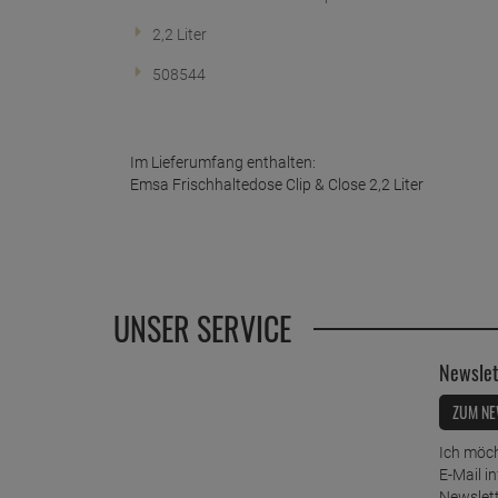
2,2 Liter
508544
Im Lieferumfang enthalten:
Emsa Frischhaltedose Clip & Close 2,2 Liter
UNSER SERVICE
Newslet
ZUM NE
Ich möch
E-Mail i
Newslett