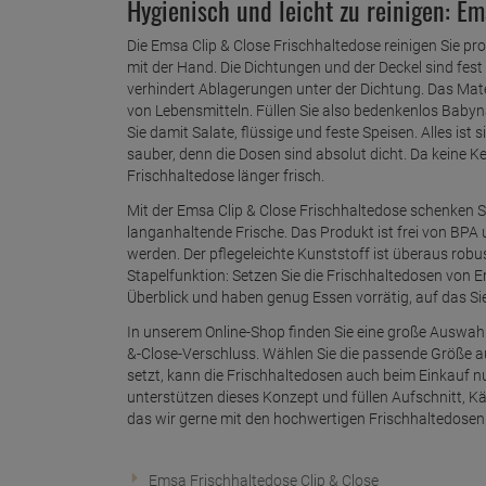
Hygienisch und leicht zu reinigen: Em
Die Emsa Clip & Close Frischhaltedose reinigen Sie 
mit der Hand. Die Dichtungen und der Deckel sind fest
verhindert Ablagerungen unter der Dichtung. Das Mate
von Lebensmitteln. Füllen Sie also bedenkenlos Babyn
Sie damit Salate, flüssige und feste Speisen. Alles is
sauber, denn die Dosen sind absolut dicht. Da keine K
Frischhaltedose länger frisch.
Mit der Emsa Clip & Close Frischhaltedose schenken S
langanhaltende Frische. Das Produkt ist frei von B
werden. Der pflegeleichte Kunststoff ist überaus robus
Stapelfunktion: Setzen Sie die Frischhaltedosen von 
Überblick und haben genug Essen vorrätig, auf das Sie
In unserem Online-Shop finden Sie eine große Auswah
&-Close-Verschluss. Wählen Sie die passende Größe au
setzt, kann die Frischhaltedosen auch beim Einkauf 
unterstützen dieses Konzept und füllen Aufschnitt, Kä
das wir gerne mit den hochwertigen Frischhaltedosen
Emsa Frischhaltedose Clip & Close