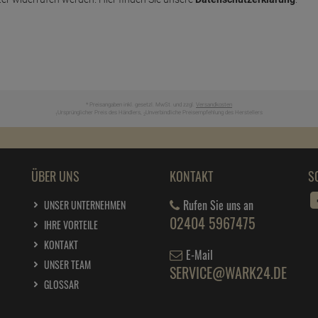
* Preisangaben inkl. gesetzl. MwSt. und zzgl.
Versandkosten
Ursprünglicher Preis des Händlers,
Unverbindliche Preisempfehlung des Herstellers
1
2
ÜBER UNS
KONTAKT
S
Rufen Sie uns an
UNSER UNTERNEHMEN
02404 5967475
IHRE VORTEILE
KONTAKT
E-Mail
UNSER TEAM
SERVICE@WARK24.DE
GLOSSAR