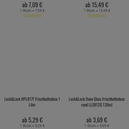
ab
7,
09
€
ab
15,
49
€
1 Stück =
7,
09
€
1 Stück =
15,
49
€
Lock&Lock HPL817T Frischhaltedose 1
Lock&Lock Oven Glass Frischhaltedose
Liter
rund LLG812G 130ml
ab
5,
29
€
ab
3,
69
€
1 Stück =
5,
29
€
1 Stück =
3,
69
€