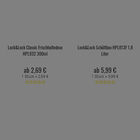
Lock&Lock Classic Frischhaltedose
Lock&Lock Schüttbox HPL813F 1,8
HPL932 300ml
Liter
ab
2,
69
€
ab
5,
99
€
1 Stück =
2,
69
€
1 Stück =
5,
99
€