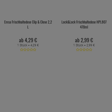
Emsa Frischhaltedose Clip & Close 2,2
Lock&Lock Frischhaltedose HPL807
L
470ml
ab
4,
29
€
ab
2,
99
€
1 Stück =
4,
29
€
1 Stück =
2,
99
€