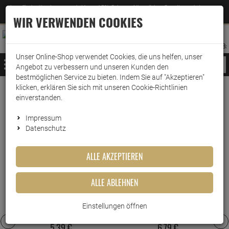
Jetzt für den Newsletter entscheiden und 5% Rabatt auf Ihre nächste Bestellung erhalten
✕
–
Zum Newsletter
WIR VERWENDEN COOKIES
0
0
MERKZETTEL
WARENK
ANMELDEN
AUFKLAPPEN
AUFKLA
ANMELDEN
MERKZETTEL
WARENKORB:
Unser Online-Shop verwendet Cookies, die uns helfen, unser
MENÜ
Angebot zu verbessern und unseren Kunden den
bestmöglichen Service zu bieten. Indem Sie auf "Akzeptieren"
klicken, erklären Sie sich mit unseren Cookie-Richtlinien
www.wark24.de
Küche & Haushalt
Aufbewahrung
einverstanden.
Aufbewahrung
Impressum
Datenschutz
DIE MEISTGEKAUFTEN PRODUKTE DIESER
KATEGORIE
ALLE AKZEPTIEREN
5
4
ALLE ABLEHNEN
Lock&Lock Frischhaltedose
Lock&Lock Frischhaltedose
HPL813 1,8L
HPL818 1,9L
Einstellungen öffnen
5,
39
€
6,
79
€