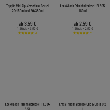
Toppits Mini Zip-Verschluss Beutel
Lock&Lock Frischhaltedose HPL805
20x150ml und 20x380ml
180ml
ab
3,
59
€
ab
2,
59
€
1 Stück =
3,
59
€
1 Stück =
2,
59
€
4
2
Lock&Lock Frischhaltedose HPL836
Emsa Frischhaltedose Clip & Close 0,2
5,5L
L