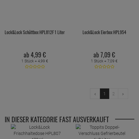
Lock&Lock Schüttbox HPL812F 1 Liter
Lock&Lock Eierbox HPL954
ab
4,
99
€
ab
7,
09
€
1 Stück =
4,
99
€
1 Stück =
7,
09
€
1
2
IN DIESER KATEGORIE FAST AUSVERKAUFT