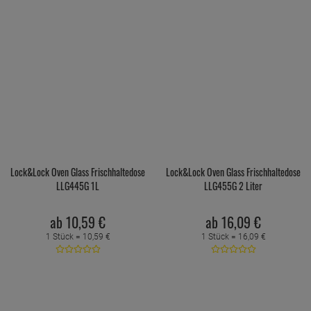
Lock&Lock Oven Glass Frischhaltedose
Lock&Lock Oven Glass Frischhaltedose
LLG445G 1L
LLG455G 2 Liter
ab
10,
59
€
ab
16,
09
€
1 Stück =
10,
59
€
1 Stück =
16,
09
€