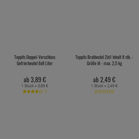
Toppits Doppel-Verschluss
Toppits Bratbeutel 2in1 Inhalt 8 stk. -
Gefrierbeutel 6x8 Liter
Größe M - max. 2,5 kg
ab
3,
89
€
ab
2,
49
€
1 Stück =
3,
89
€
1 Stück =
2,
49
€
3