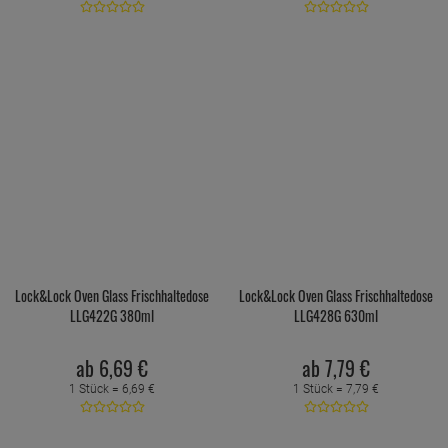
Lock&Lock Oven Glass Frischhaltedose
Lock&Lock Oven Glass Frischhaltedose
LLG422G 380ml
LLG428G 630ml
ab
6,
69
€
ab
7,
79
€
1 Stück =
6,
69
€
1 Stück =
7,
79
€