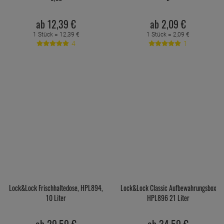
ab
12,
39
€
ab
2,
09
€
1 Stück =
12,
39
€
1 Stück =
2,
09
€
4
1
Lock&Lock Frischhaltedose, HPL894,
Lock&Lock Classic Aufbewahrungsbox
10 Liter
HPL896 21 Liter
ab
29,
59
€
ab
34,
59
€