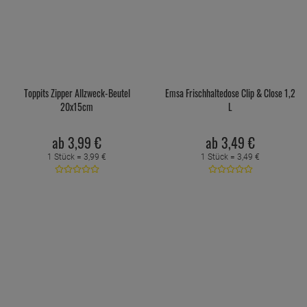
Toppits Zipper Allzweck-Beutel
Emsa Frischhaltedose Clip & Close 1,2
20x15cm
L
ab
3,
99
€
ab
3,
49
€
1 Stück =
3,
99
€
1 Stück =
3,
49
€