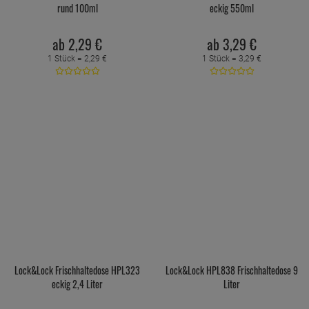
rund 100ml
eckig 550ml
ab
2,
29
€
ab
3,
29
€
1 Stück =
2,
29
€
1 Stück =
3,
29
€
Lock&Lock Frischhaltedose HPL323
Lock&Lock HPL838 Frischhaltedose 9
eckig 2,4 Liter
Liter