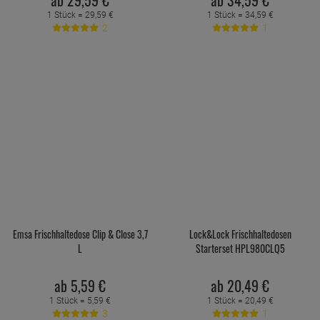
1 Stück =
29,
59
€
1 Stück =
34,
59
€
2
1
Emsa Frischhaltedose Clip & Close 3,7
Lock&Lock Frischhaltedosen
L
Starterset HPL980CLQ5
ab
5,
59
€
ab
20,
49
€
1 Stück =
5,
59
€
1 Stück =
20,
49
€
3
1