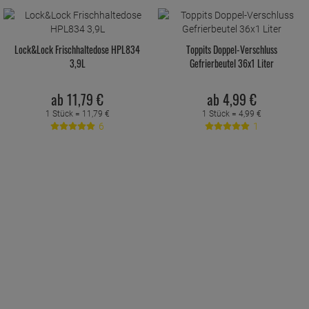
Lock&Lock Frischhaltedose HPL834
Toppits Doppel-Verschluss
3,9L
Gefrierbeutel 36x1 Liter
ab
11,
79
€
ab
4,
99
€
1 Stück =
11,
79
€
1 Stück =
4,
99
€
6
1