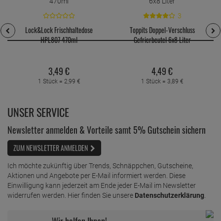
3
Lock&Lock Frischhaltedose
Toppits Doppel-Verschluss
HPL807 470ml
Gefrierbeutel 6x8 Liter
3,
49
€
4,
49
€
1 Stück =
2,
99
€
1 Stück =
3,
89
€
UNSER SERVICE
Newsletter anmelden & Vorteile samt 5% Gutschein sichern
ZUM NEWSLETTER ANMELDEN
Ich möchte zukünftig über Trends, Schnäppchen, Gutscheine,
Aktionen und Angebote per E-Mail informiert werden. Diese
Einwilligung kann jederzeit am Ende jeder E-Mail im Newsletter
widerrufen werden. Hier finden Sie unsere
Datenschutzerklärung
.
Wir helfen Ihnen!