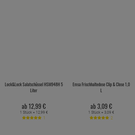
Lock&Lock Salatschüssel HSM948H 5
Emsa Frischhaltedose Clip & Close 1,0
Liter
L
ab
12,
99
€
ab
3,
09
€
1 Stück =
12,
99
€
1 Stück =
3,
09
€
1
2