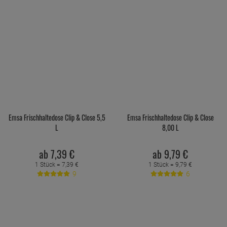
Emsa Frischhaltedose Clip & Close 5,5
Emsa Frischhaltedose Clip & Close
L
8,00 L
ab
7,
39
€
ab
9,
79
€
1 Stück =
7,
39
€
1 Stück =
9,
79
€
9
6