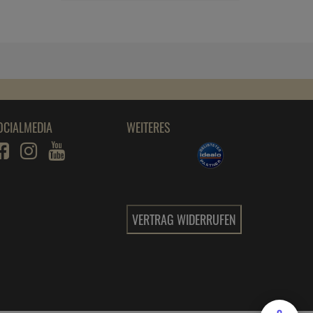
ab
8,
89
€
1 Stück =
8,
89
€
OCIALMEDIA
WEITERES
VERTRAG WIDERRUFEN