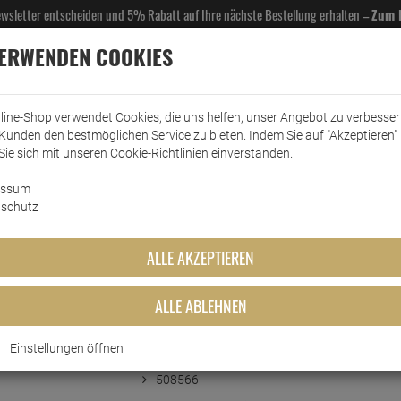
Newsletter entscheiden und 5% Rabatt auf Ihre nächste Bestellung erhalten –
Zum 
VERWENDEN COOKIES
line-Shop verwendet Cookies, die uns helfen, unser Angebot zu verbesse
Kunden den bestmöglichen Service zu bieten. Indem Sie auf "Akzeptieren" 
EL- & GASTROBEDARF
DROGERIE
KÜCHE & HAUSHALT
KFZ
SCANPART
HANS
Sie sich mit unseren Cookie-Richtlinien einverstanden.
essum
ewahrung
Frischhaltedosen
Emsa Frischhaltedosen Clip & Close 0,55 / 1,0 / 2…
schutz
Clip & Close 0,55 / 1,0 / 2,3 L
ALLE AKZEPTIEREN
ALLE ABLEHNEN
Kurzbeschreibung
Einstellungen öffnen
Emsa Frischhaltedosen Clip & Close
508566