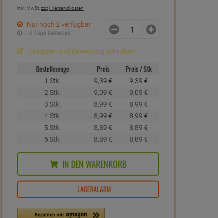
inkl. MwSt.
zzgl. Versandkosten
Nur noch 2 verfügbar
1-3 Tage Lieferzeit
Einloggen und Bewertung schreiben
Bestellmenge
Preis
Preis / Stk
1 Stk.
9,
39
€
9,
39
€
2 Stk.
9,
09
€
9,
09
€
3 Stk.
8,
99
€
8,
99
€
4 Stk.
8,
99
€
8,
99
€
5 Stk.
8,
89
€
8,
89
€
6 Stk.
8,
89
€
8,
89
€
IN DEN WARENKORB
LAGERALARM