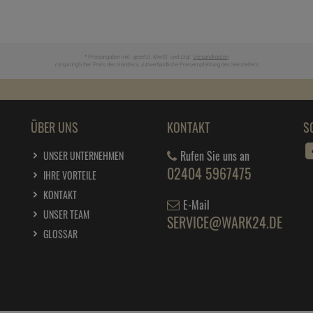
* Preisangaben inkl. gesetzl. MwSt. und zzgl.
Versandkosten
Ursprünglicher Preis des Händlers,
Unverbindliche Preisempfehlung des Herstellers
1
2
ÜBER UNS
KONTAKT
S
Rufen Sie uns an
UNSER UNTERNEHMEN
02404 5967475
IHRE VORTEILE
KONTAKT
E-Mail
UNSER TEAM
SERVICE@WARK24.DE
GLOSSAR