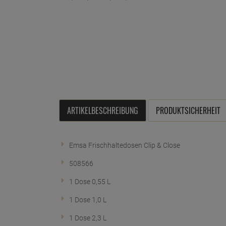
ARTIKELBESCHREIBUNG
PRODUKTSICHERHEIT
Emsa Frischhaltedosen Clip & Close
508566
1 Dose 0,55 L
1 Dose 1,0 L
1 Dose 2,3 L