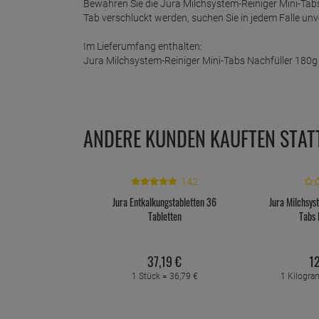
Bewahren Sie die Jura Milchsystem-Reiniger Mini-Tabs
Tab verschluckt werden, suchen Sie in jedem Falle unve
Im Lieferumfang enthalten:
Jura Milchsystem-Reiniger Mini-Tabs Nachfüller 180g
ANDERE KUNDEN KAUFTEN STAT
142
Jura Entkalkungstabletten 36
Jura Milchsys
Tabletten
Tabs 
37,
19
€
12
1 Stück =
36,
79
€
1 Kilogr