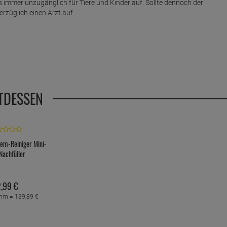
 immer unzugänglich für Tiere und Kinder auf. Sollte dennoch der
rzüglich einen Arzt auf.
TDESSEN
tem-Reiniger Mini-
Nachfüller
,
99
€
amm =
139,
89
€