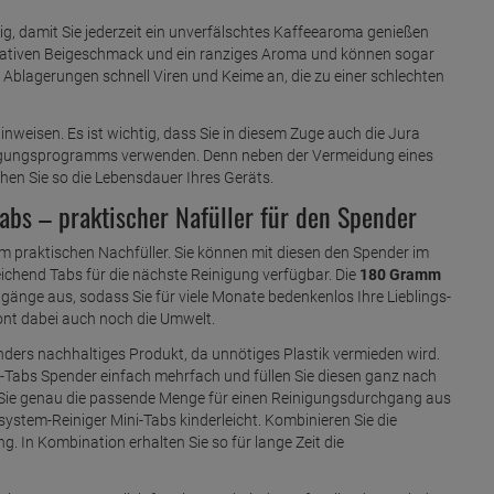
ig, damit Sie jederzeit ein unverfälschtes Kaffeearoma genießen
egativen Beigeschmack und ein ranziges Aroma und können sogar
 Ablagerungen schnell Viren und Keime an, die zu einer schlechten
inweisen. Es ist wichtig, dass Sie in diesem Zuge auch die Jura
nigungsprogramms verwenden. Denn neben der Vermeidung eines
en Sie so die Lebensdauer Ihres Geräts.
abs – praktischer Nafüller für den Spender
im praktischen Nachfüller. Sie können mit diesen den Spender im
hend Tabs für die nächste Reinigung verfügbar. Die
180 Gramm
gänge aus, sodass Sie für viele Monate bedenkenlos Ihre Lieblings-
ont dabei auch noch die Umwelt.
nders nachhaltiges Produkt, da unnötiges Plastik vermieden wird.
-Tabs Spender einfach mehrfach und füllen Sie diesen ganz nach
en Sie genau die passende Menge für einen Reinigungsdurchgang aus
ystem-Reiniger Mini-Tabs kinderleicht. Kombinieren Sie die
 In Kombination erhalten Sie so für lange Zeit die