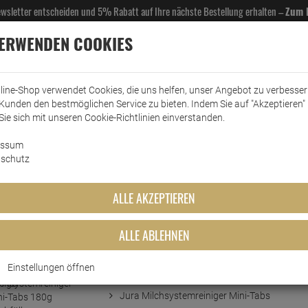
Newsletter entscheiden und 5% Rabatt auf Ihre nächste Bestellung erhalten –
Zum 
VERWENDEN COOKIES
line-Shop verwendet Cookies, die uns helfen, unser Angebot zu verbesse
Kunden den bestmöglichen Service zu bieten. Indem Sie auf "Akzeptieren" 
EL- & GASTROBEDARF
DROGERIE
KÜCHE & HAUSHALT
KFZ
SCANPART
HANS
Sie sich mit unseren Cookie-Richtlinien einverstanden.
essum
eemaschinenzubehör
Milchsystemreiniger
Jura Milchsystemreiniger Mini-Tabs 180g Na
schutz
ger Mini-Tabs 180g Nachfüller
ALLE AKZEPTIEREN
ALLE ABLEHNEN
Einstellungen öffnen
Kurzbeschreibung
Jura Milchsystemreiniger Mini-Tabs