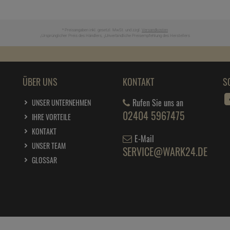
* Preisangaben inkl. gesetzl. MwSt. und zzgl.
Versandkosten
Ursprünglicher Preis des Händlers,
Unverbindliche Preisempfehlung des Herstellers
1
2
ÜBER UNS
KONTAKT
S
Rufen Sie uns an
UNSER UNTERNEHMEN
02404 5967475
IHRE VORTEILE
KONTAKT
E-Mail
UNSER TEAM
SERVICE@WARK24.DE
GLOSSAR