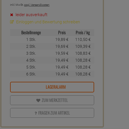
inkl. MwSt.
zzgl. Versandkosten
leider ausverkauft
Einloggen und Bewertung schreiben
Bestellmenge
Preis
Preis / kg
1 Stk.
19,
89
€
110,
50
€
2 Stk.
19,
69
€
109,
39
€
3 Stk.
19,
59
€
108,
83
€
4 Stk.
19,
49
€
108,
28
€
5 Stk.
19,
49
€
108,
28
€
6 Stk.
19,
49
€
108,
28
€
LAGERALARM
ZUM MERKZETTEL
FRAGEN ZUM ARTIKEL