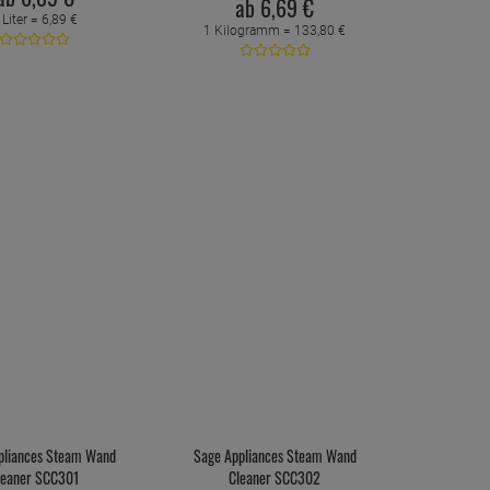
ab
6,
69
€
 Liter =
6,
89
€
1 Kilogramm =
133,
80
€
pliances Steam Wand
Sage Appliances Steam Wand
leaner SCC301
Cleaner SCC302