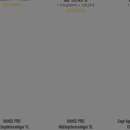
1 Kilogramm =
108,
28
€
1
HANSE PRO
HANSE PRO
Sage Ap
chsystemreiniger 1L
Milchsystemreiniger 5L
C