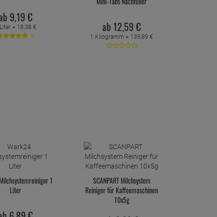
Mini-Tabs Nachfüller
ab
9,
19
€
ab
12,
59
€
Liter =
18,
38
€
9
1 Kilogramm =
139,
89
€
ilchsystemreiniger 1
SCANPART Milchsystem
Liter
Reiniger für Kaffeemaschinen
10x5g
ab
6,
89
€