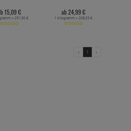
ab
15,
09
€
ab
24,
99
€
ogramm =
251,
50
€
1 Kilogramm =
208,
25
€
1