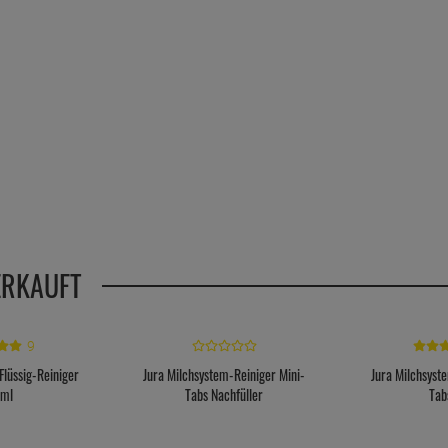
ERKAUFT
9
Flüssig-Reiniger
Jura Milchsystem-Reiniger Mini-
Jura Milchsyst
ml
Tabs Nachfüller
Tab