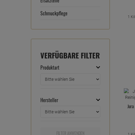
Ersatzteile
Schmuckpflege
1 K
VERFÜGBARE FILTER
Produktart
Hersteller
Jura
FILTER ANWENDEN
1 K