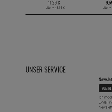
11,
29
€
9,
5
1 Liter =
43,
16
€
1 Liter =
UNSER SERVICE
Newslet
ZUM NE
Ich möch
E-Mail i
Newslett