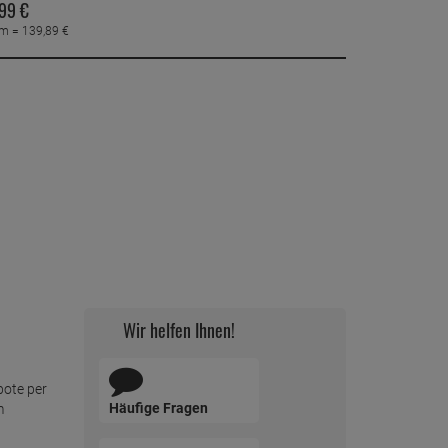
99
€
mm =
139,
89
€
Wir helfen Ihnen!
bote per
Häufige Fragen
m