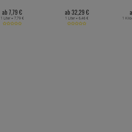
ab
7,
79
€
ab
32,
29
€
1 Liter =
7,
79
€
1 Liter =
6,
46
€
1 Kil