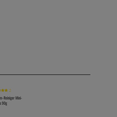
2
em-Reiniger Mini-
s 90g