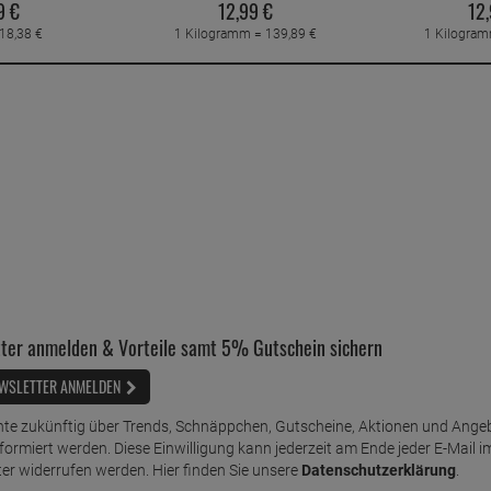
9
€
12,
99
€
12,
18,
38
€
1 Kilogramm =
139,
89
€
1 Kilogra
ter anmelden & Vorteile samt 5% Gutschein sichern
WSLETTER ANMELDEN
te zukünftig über Trends, Schnäppchen, Gutscheine, Aktionen und Ange
nformiert werden. Diese Einwilligung kann jederzeit am Ende jeder E-Mail i
er widerrufen werden. Hier finden Sie unsere
Datenschutzerklärung
.