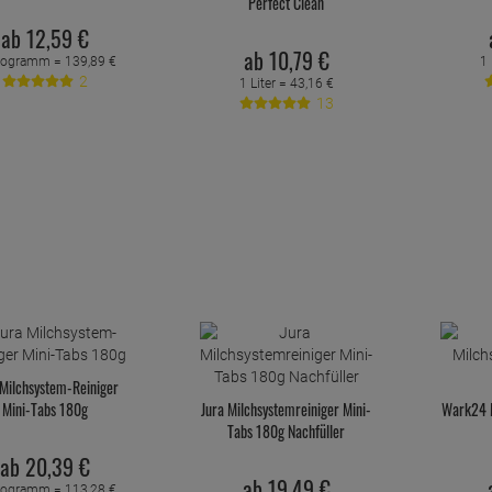
Perfect Clean
ab
12,
59
€
ab
10,
79
€
ilogramm =
139,
89
€
1 
2
1 Liter =
43,
16
€
13
 Milchsystem-Reiniger
Mini-Tabs 180g
Jura Milchsystemreiniger Mini-
Wark24 M
Tabs 180g Nachfüller
ab
20,
39
€
ab
19,
49
€
ilogramm =
113,
28
€