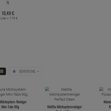
1L
10,
49
€
 Liter =
7,
79
€
BEWERTUNG
 Milchsystem-Reiniger
Nivon
Mini-Tabs 90g
Melitta Milchsystemreiniger
R