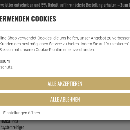
Newsletter entscheiden und 5% Rabatt auf Ihre nächste Bestellung erhalten –
Zum 
VERWENDEN COOKIES
line-Shop verwendet Cookies, die uns helfen, unser Angebot zu verbesse
Kunden den bestmöglichen Service zu bieten. Indem Sie auf "Akzeptieren" 
EL- & GASTROBEDARF
DROGERIE
KÜCHE & HAUSHALT
KFZ
SCANPART
HANS
Sie sich mit unseren Cookie-Richtlinien einverstanden.
essum
ilchsystemreiniger
schutz
Milchsystemrein
ALLE AKZEPTIEREN
MEISTGEKAUFTEN PRODUKTE DIESER KATEGO
ALLE ABLEHNEN
Einstellungen öffnen
HANSE PRO
chsystemreiniger