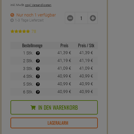
inkl. MwSt.
zzgl. Versandkosten
Nur noch 1 verfügbar
1-3 Tage Lieferzeit
78
Bestellmenge
Preis
Preis / Stk
41,
39
€
41,
39
€
1 Stk.
41,
19
€
41,
19
€
2 Stk.
41,
09
€
41,
09
€
3 Stk.
40,
99
€
40,
99
€
4 Stk.
40,
99
€
40,
99
€
5 Stk.
40,
99
€
40,
99
€
6 Stk.
IN DEN WARENKORB
LAGERALARM