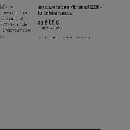
Jura auswechselbarer Milchauslauf 72228 -
Für die Feinschaumdüse
ab
8,
09
€
1 Stück =
8,
09
€
Jura Entkalkungstabletten 36 Tabletten
ab
36,
79
€
1 Stück =
36,
79
€
Jura Heißwasserdüse für
Kaffeevollautomaten 68304
ab
10,
09
€
1 Stück =
10,
09
€
Jura Milchschlauch mit
Edelstahlummantelung HP1
ab
17,
79
€
1 Stück =
17,
79
€
Jura Milchschlauch mit
Edelstahlummantelung HP3