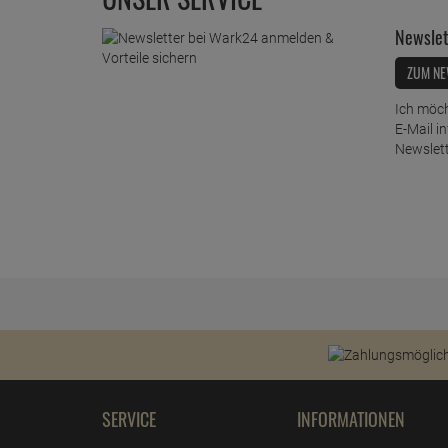
Newslet
ZUM NE
Ich möch
E-Mail i
Newslett
SERVICE
INFORMATIONEN