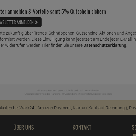
ter anmelden & Vorteile samt 5% Gutschein sichern
WSLETTER ANMELDEN
te zukünftig über Trends, Schnäppchen, Gutscheine, Aktionen und Ange
nformiert werden. Diese Einwilligung kann jederzeit am Ende jeder E-Mail i
er widerrufen werden. Hier finden Sie unsere
Datenschutzerklärung
.
* Preisangaben inkl. gesetzl. MwSt. und zzgl.
Versandkosten
Ursprünglicher Preis des Händlers,
Unverbindliche Preisempfehlung des Herstellers
1
2
ÜBER UNS
KONTAKT
S