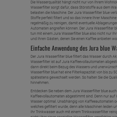
Die Wasserqualität hängt nicht nur von Ihrem Wohnort
Wasserfilter sorgt dafür, dass Störstoffe aus dem Wa
belasten die Maschine. Der Jura Wasserfilter blue ver
Stoffe perfekt filtert und so das Innere Ihrer Maschin
regelmäßig zu reinigen, damit eventuelle Ablagerungen,
Automaten angreifen können. Der Jura Wasserfilter b
tun mit einem Jura Wasserfilter blue also nicht nur I
und Ihren Gästen, denen Sie einen Kaffee anbieten wol
Einfache Anwendung des Jura blue Wa
Der Jura Wasserfilter blue filtert das Wasser durch A
Wasserfilter ist auf Jura Kaffeevollautomaten abgesti
dann direkt beim Bezug des Wassers und unerwünscht
Wasserfilter blue hat eine Filterkapazität von bis zu 
spätestens gewechselt werden. So halten Sie die Qu
hinnehmen.
Entdecken Sie neben dem Jura Wasserfilter blue auch w
Kaffeevollautomaten abgestimmt sind. Denn nur auf I
Wasser optimal. Unabhängig von Kaffeeautomaten od
welches gefiltert wurde, denn alle Maschinen leiden 
Ihr Trinkwasser auch mit einem Trinkwasserfilter rei