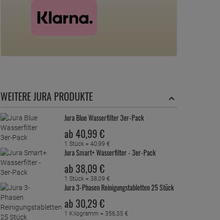
WEITERE JURA PRODUKTE
Jura Blue Wasserfilter 3er-Pack
ab
40,
99
€
1 Stück =
40,
99
€
Jura Smart+ Wasserfilter - 3er-Pack
ab
38,
09
€
1 Stück =
38,
09
€
Jura 3-Phasen Reinigungstabletten 25 Stück
ab
30,
29
€
1 Kilogramm =
356,
35
€