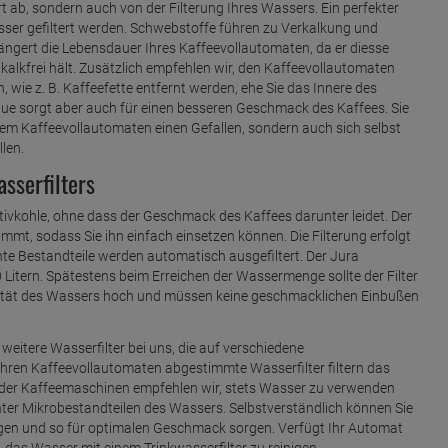
 ab, sondern auch von der Filterung Ihres Wassers. Ein perfekter
sser gefiltert werden. Schwebstoffe führen zu Verkalkung und
längert die Lebensdauer Ihres Kaffeevollautomaten, da er diesse
e kalkfrei hält. Zusätzlich empfehlen wir, den Kaffeevollautomaten
 wie z. B. Kaffeefette entfernt werden, ehe Sie das Innere des
lue sorgt aber auch für einen besseren Geschmack des Kaffees. Sie
hrem Kaffeevollautomaten einen Gefallen, sondern auch sich selbst
len.
sserfilters
ktivkohle, ohne dass der Geschmack des Kaffees darunter leidet. Der
mmt, sodass Sie ihn einfach einsetzen können. Die Filterung erfolgt
e Bestandteile werden automatisch ausgefiltert. Der Jura
50 Litern. Spätestens beim Erreichen der Wassermenge sollte der Filter
alität des Wassers hoch und müssen keine geschmacklichen Einbußen
eitere Wasserfilter bei uns, die auf verschiedene
hren Kaffeevollautomaten abgestimmte Wasserfilter filtern das
er Kaffeemaschinen empfehlen wir, stets Wasser zu verwenden
unter Mikrobestandteilen des Wassers. Selbstverständlich können Sie
nigen und so für optimalen Geschmack sorgen. Verfügt Ihr Automat