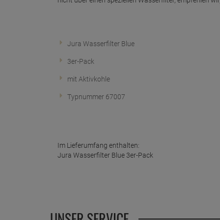
nicht über einen speziellen Wasserfilter, empfehlen wi
Jura Wasserfilter Blue
3er-Pack
mit Aktivkohle
Typnummer 67007
Im Lieferumfang enthalten:
Jura Wasserfilter Blue 3er-Pack
UNSER SERVICE