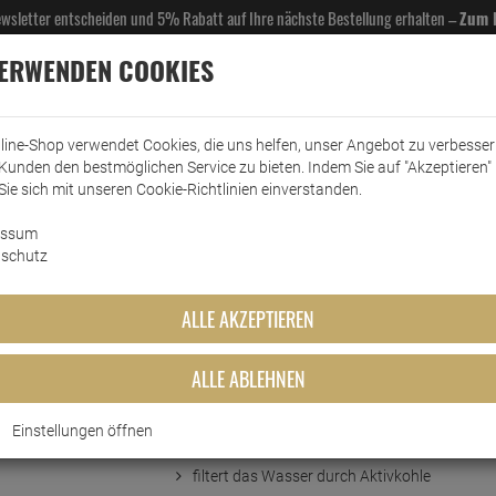
Newsletter entscheiden und 5% Rabatt auf Ihre nächste Bestellung erhalten –
Zum 
VERWENDEN COOKIES
line-Shop verwendet Cookies, die uns helfen, unser Angebot zu verbesse
Kunden den bestmöglichen Service zu bieten. Indem Sie auf "Akzeptieren" 
EL- & GASTROBEDARF
DROGERIE
KÜCHE & HAUSHALT
KFZ
SCANPART
HANS
Sie sich mit unseren Cookie-Richtlinien einverstanden.
essum
eemaschinenzubehör
Wasserfilter
Jura Blue Wasserfilter 3er-Pack
schutz
r 3er-Pack
ALLE AKZEPTIEREN
ALLE ABLEHNEN
Einstellungen öffnen
Kurzbeschreibung
filtert das Wasser durch Aktivkohle