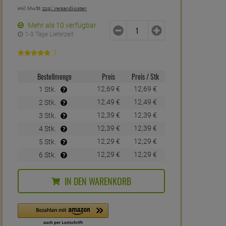
inkl. MwSt.
zzgl. Versandkosten
Mehr als 10 verfügbar
1-3 Tage Lieferzeit
7
Bestellmenge
Preis
Preis / Stk
12,
69
€
12,
69
€
1 Stk.
12,
49
€
12,
49
€
2 Stk.
12,
39
€
12,
39
€
3 Stk.
12,
39
€
12,
39
€
4 Stk.
12,
29
€
12,
29
€
5 Stk.
12,
29
€
12,
29
€
6 Stk.
IN DEN WARENKORB