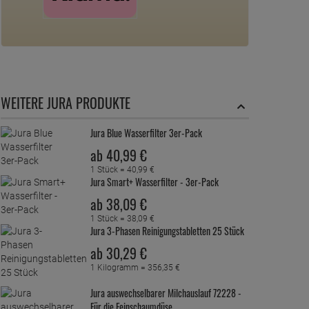
WEITERE JURA PRODUKTE
Jura Blue Wasserfilter 3er-Pack
ab
40,
99
€
1 Stück =
40,
99
€
Jura Smart+ Wasserfilter - 3er-Pack
ab
38,
09
€
1 Stück =
38,
09
€
Jura 3-Phasen Reinigungstabletten 25 Stück
ab
30,
29
€
1 Kilogramm =
356,
35
€
Jura auswechselbarer Milchauslauf 72228 -
Für die Feinschaumdüse