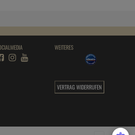
1 Stück =
17,
79
€
Jura Milchsystem-Reiniger Mini-Tabs 180g
ab
20,
39
€
1 Kilogramm =
113,
28
€
Jura Milchsystemreiniger Mini-Tabs 180g
Nachfüller
OCIALMEDIA
WEITERES
ab
19,
49
€
1 Kilogramm =
108,
28
€
Jura Milchsystem-Reiniger Mini-Tabs 90g
ab
12,
59
€
1 Kilogramm =
139,
89
€
VERTRAG WIDERRUFEN
Jura Milchsystem-Reiniger Mini-Tabs
Nachfüller
ab
12,
59
€
1 Kilogramm =
139,
89
€
Jura Reinigungstabletten 25 Tabletten
ab
38,
29
€