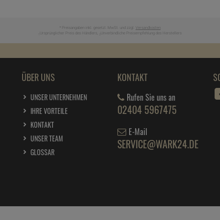
* Preisangaben inkl. gesetzl. MwSt. und zzgl.
Versandkosten
Ursprünglicher Preis des Händlers,
Unverbindliche Preisempfehlung des Herstellers
1
2
ÜBER UNS
KONTAKT
S
Rufen Sie uns an
UNSER UNTERNEHMEN
02404 5967475
IHRE VORTEILE
KONTAKT
E-Mail
UNSER TEAM
SERVICE@WARK24.DE
GLOSSAR