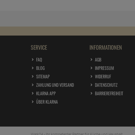
SERVICE
INFORMATIONEN
FAQ
AGB
BLOG
IMPRESSUM
SITEMAP
WIDERRUF
ZAHLUNG UND VERSAND
DATENSCHUTZ
KLARNA APP
BARRIEREFREIHEIT
ÜBER KLARNA
Wark24 - Ihr kompetenter Partner für Küche und Haushalt