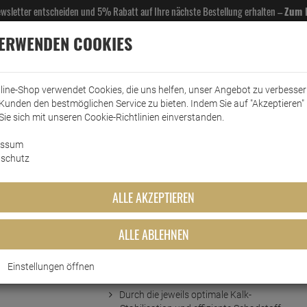
Newsletter entscheiden und 5% Rabatt auf Ihre nächste Bestellung erhalten –
Zum 
VERWENDEN COOKIES
line-Shop verwendet Cookies, die uns helfen, unser Angebot zu verbesse
Kunden den bestmöglichen Service zu bieten. Indem Sie auf "Akzeptieren" 
EL- & GASTROBEDARF
DROGERIE
KÜCHE & HAUSHALT
KFZ
SCANPART
HANS
Sie sich mit unseren Cookie-Richtlinien einverstanden.
essum
eemaschinenzubehör
Wasserfilter
Jura Wasserfilter White
schutz
e
ALLE AKZEPTIEREN
ALLE ABLEHNEN
Einstellungen öffnen
Kurzbeschreibung
Durch die jeweils optimale Kalk-