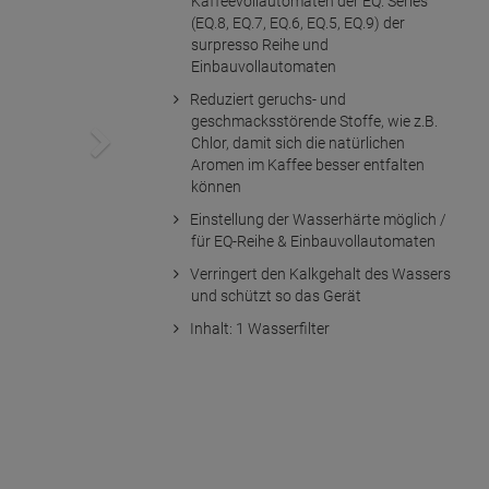
Kaffeevollautomaten der EQ. Series
(EQ.8, EQ.7, EQ.6, EQ.5, EQ.9) der
surpresso Reihe und
Einbauvollautomaten
Reduziert geruchs- und
geschmacksstörende Stoffe, wie z.B.
Chlor, damit sich die natürlichen
Aromen im Kaffee besser entfalten
können
Einstellung der Wasserhärte möglich /
für EQ-Reihe & Einbauvollautomaten
Verringert den Kalkgehalt des Wassers
und schützt so das Gerät
Inhalt: 1 Wasserfilter