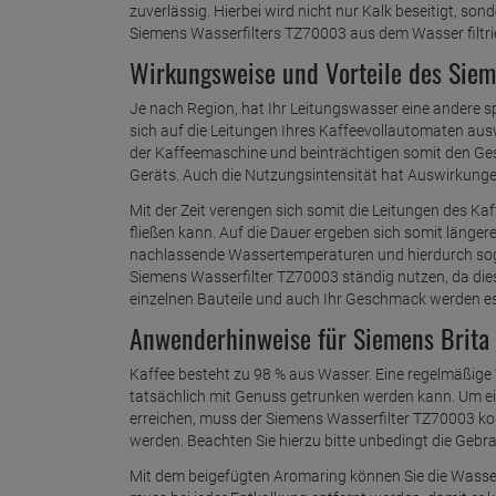
zuverlässig. Hierbei wird nicht nur Kalk beseitigt, so
Siemens Wasserfilters TZ70003 aus dem Wasser filtrie
Wirkungsweise und Vorteile des Siem
Je nach Region, hat Ihr Leitungswasser eine andere s
sich auf die Leitungen Ihres Kaffeevollautomaten aus
der Kaffeemaschine und beinträchtigen somit den Ges
Geräts. Auch die Nutzungsintensität hat Auswirkungen
Mit der Zeit verengen sich somit die Leitungen des 
fließen kann. Auf die Dauer ergeben sich somit länge
nachlassende Wassertemperaturen und hierdurch soga
Siemens Wasserfilter TZ70003 ständig nutzen, da diese
einzelnen Bauteile und auch Ihr Geschmack werden e
Anwenderhinweise für Siemens Brita 
Kaffee besteht zu 98 % aus Wasser. Eine regelmäßige 
tatsächlich mit Genuss getrunken werden kann. Um 
erreichen, muss der Siemens Wasserfilter TZ70003 ko
werden. Beachten Sie hierzu bitte unbedingt die Gebr
Mit dem beigefügten Aromaring können Sie die Wasserhä