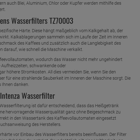
ndern auch Blei, Aluminium, Chlor oder Kupfer werden mithilfe des
rt.
ens Wasserfilters TZ70003
pezifische Härte. Diese hängt maßgeblich vom Kalkgehalt ab, der
wirkt. Kalkablagerungen sammeln sich im Laufe der Zeit im Inneren
chmack des Kaffees und zusätzlich auch die Langlebigkeit des
 darauf, wie schnell die Maschine verkalkt.
Kaffeevollautomaten, wodurch das Wasser nicht mehr ungehindert
re Aufheizzeiten, schwankende oder
r höhere Stromkosten. All dies vermeiden Sie, wenn Sie den
r für eine strahlende Sauberkeit im Inneren der Maschine sorgt. Die
s Ihnen danken.
Intenza Wasserfilter
Wasserfilterung ist dafür entscheidend, dass das Heißgetränk
eine hervorragende Wasserqualität ganz ohne Beigeschmack zu
rrekt in den Wassertank des Kaffeevollautomaten eingesetzt
auchsanweisung des Herstellers.
rte vor Einbau des Wasserfilters bereits beeinflussen. Der Filter