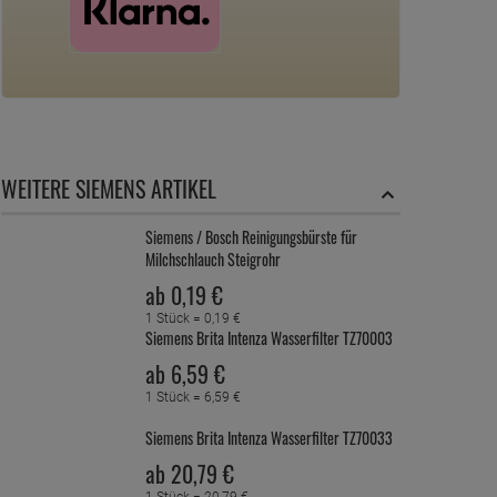
WEITERE SIEMENS ARTIKEL
Siemens / Bosch Reinigungsbürste für
Milchschlauch Steigrohr
ab
0,
19
€
1 Stück =
0,
19
€
Siemens Brita Intenza Wasserfilter TZ70003
ab
6,
59
€
1 Stück =
6,
59
€
Siemens Brita Intenza Wasserfilter TZ70033
ab
20,
79
€