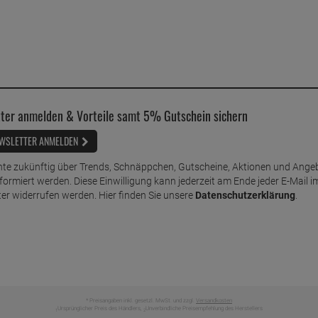
ter anmelden & Vorteile samt 5% Gutschein sichern
WSLETTER ANMELDEN
te zukünftig über Trends, Schnäppchen, Gutscheine, Aktionen und Ange
nformiert werden. Diese Einwilligung kann jederzeit am Ende jeder E-Mail i
er widerrufen werden. Hier finden Sie unsere
Datenschutzerklärung
.
* Preisangaben inkl. gesetzl. MwSt. und zzgl.
Versandkosten
Ursprünglicher Preis des Händlers,
Unverbindliche Preisempfehlung des Herstellers
1
2