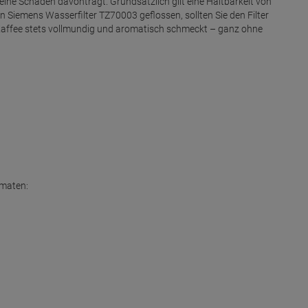
eine Schäden davonträgt. Grundsätzlich gilt eine Haltbarkeit von
 Siemens Wasserfilter TZ70003 geflossen, sollten Sie den Filter
hr Kaffee stets vollmundig und aromatisch schmeckt – ganz ohne
omaten: