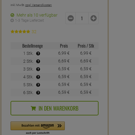
inkl. MwSt.
zzgl. Versandkosten
Mehr als 10 verfügbar
1-3 Tage Lieferzeit
32
Bestellmenge
Preis
Preis / Stk
6,
99
€
6,
99
€
1 Stk.
6,
69
€
6,
69
€
2 Stk.
6,
59
€
6,
59
€
3 Stk.
6,
59
€
6,
59
€
4 Stk.
6,
59
€
6,
59
€
5 Stk.
6,
59
€
6,
59
€
6 Stk.
IN DEN WARENKORB