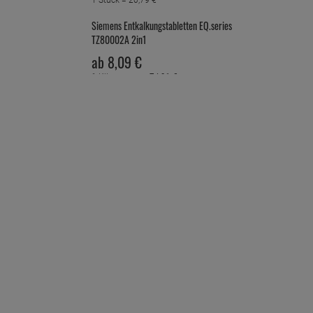
1 Stück =
20,
79
€
Siemens Entkalkungstabletten EQ.series
TZ80002A 2in1
ab
8,
09
€
1 Kilogramm =
74,
91
€
Siemens EQ.series espresso care TZ80004A
Pflegeset
ab
21,
89
€
1 Stück =
21,
89
€
Siemens EQ.series Reinigungstabletten
TZ80001A
ab
8,
39
€
1 Kilogramm =
381,
36
€
Siemens Staubsaugerbeutel powerProtect
VZ41FGALL - Typ G ALL
ab
9,
29
€
1 Stück =
9,
29
€