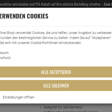
Newsletter entscheiden und 5% Rabatt auf Ihre nächste Bestellung erhalten –
Zum 
VERWENDEN COOKIES
line-Shop verwendet Cookies, die uns helfen, unser Angebot zu verbesse
Kunden den bestmöglichen Service zu bieten. Indem Sie auf "Akzeptieren" 
EL- & GASTROBEDARF
DROGERIE
KÜCHE & HAUSHALT
KFZ
SCANPART
HANS
Sie sich mit unseren Cookie-Richtlinien einverstanden.
essum
eemaschinenzubehör
Wasserfilter
Siemens Brita Intenza Wasserfilter TZ70003
schutz
 Wasserfilter TZ70003
ALLE AKZEPTIEREN
ALLE ABLEHNEN
Einstellungen öffnen
Kurzbeschreibung
Geeignet für alle Siemens