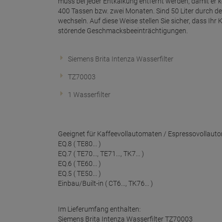
muss bei jeder Entkalkung entfernt werden, damit er k
400 Tassen bzw. zwei Monaten. Sind 50 Liter durch den
wechseln. Auf diese Weise stellen Sie sicher, dass I
störende Geschmacksbeeinträchtigungen.
Siemens Brita Intenza Wasserfilter
TZ70003
1 Wasserfilter
Geeignet für Kaffeevollautomaten / Espressovollaut
EQ.8 ( TE80... )
EQ.7 ( TE70..., TE71..., TK7... )
EQ.6 ( TE60... )
EQ.5 ( TE50... )
Einbau/Built-in ( CT6..., TK76... )
Im Lieferumfang enthalten:
Siemens Brita Intenza Wasserfilter TZ70003