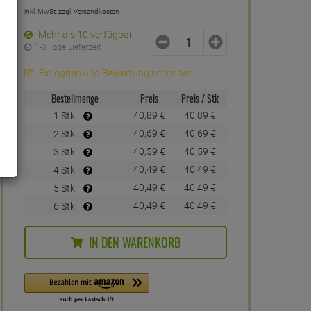
inkl. MwSt.
zzgl. Versandkosten
Mehr als 10 verfügbar
1-3 Tage Lieferzeit
Einloggen und Bewertung schreiben
Bestellmenge
Preis
Preis / Stk
40,
89
€
40,
89
€
1 Stk.
40,
69
€
40,
69
€
2 Stk.
40,
59
€
40,
59
€
3 Stk.
40,
49
€
40,
49
€
4 Stk.
40,
49
€
40,
49
€
5 Stk.
40,
49
€
40,
49
€
6 Stk.
IN DEN WARENKORB