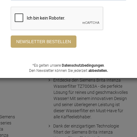
TZ70063A ist die perfekte Lösung für
alle, die Wert auf qualitativ
hochwertiges Wasser legen. Mit diesem
Filter kannst du sicherstellen, dass dein
Kaffee oder Tee immer mit bestem
Wasser zubereitet wird.
Der Filter reduziert effektiv
Kalkablagerungen und verbessert den
Geschmack deiner Getränke. Dank der
einfachen Installation ist der
Wasserfilter schnell einsatzbereit und
*Es gelten unsere
Datenschutzbedingungen
.
Den Newsletter können Sie jederzeit
abbestellen.
sorgt für eine langanhaltende Leistung.
Entdecke den Siemens Brita Intenza
Wasserfilter TZ70063A - die perfekte
Lösung für reines und geschmackvolles
Wasser! Mit seinem innovativen Design
und seiner überlegenen Leistung ist
dieser Wasserfilter ein Must-Have für
alle Kaffeeliebhaber.
Dank der einzigartigen Technologie
filtert der Siemens Brita Intenza