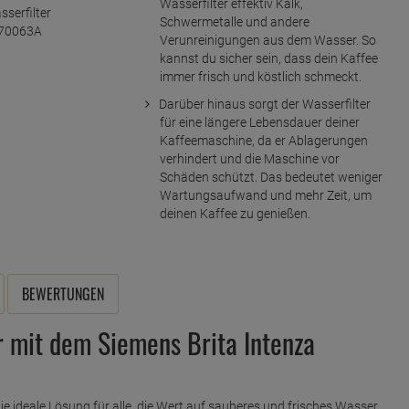
Wasserfilter effektiv Kalk,
Schwermetalle und andere
Verunreinigungen aus dem Wasser. So
kannst du sicher sein, dass dein Kaffee
immer frisch und köstlich schmeckt.
Darüber hinaus sorgt der Wasserfilter
für eine längere Lebensdauer deiner
Kaffeemaschine, da er Ablagerungen
verhindert und die Maschine vor
Schäden schützt. Das bedeutet weniger
Wartungsaufwand und mehr Zeit, um
deinen Kaffee zu genießen.
BEWERTUNGEN
 mit dem Siemens Brita Intenza
ie ideale Lösung für alle, die Wert auf sauberes und frisches Wasser