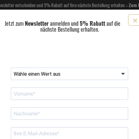
Newsletter entscheiden und 5% Rabatt auf Ihre nächste Bestellung erhalten –
Zum 
Jetzt zum
Newsletter
anmelden und
5% Rabatt
auf die
nächste Bestellung erhalten.
EL- & GASTROBEDARF
DROGERIE
KÜCHE & HAUSHALT
KFZ
SCANPART
HANS
eemaschinenzubehör
Wasserfilter
Siemens EQ series Brita Intenza Wasserfilter TZ70…
ta Intenza Wasserfilter TZ7006
Kurzbeschreibung
Der Siemens Brita Intenza Wasserfilter