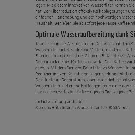
legen. Mit diesem innovativen Wasserfilter können Si
hat. Der Filter reduziert effektiv Kalkablagerungen u
einfachen Handhabung und der hochwertigen Materialie
Haushalt. Genießen Sie ab sofort jede Tasse Kaffee m
Optimale Wasseraufbereitung dank Si
Tauche ein in die Welt des puren Genusses mit dem Si
Wasserfilter bietet zahlreiche Vorteile, die deinen Ka
Filtertechnologie sorgt der Siemens Brita Intenza Wasse
Geschmack deines Kaffees auswirkt. Dein Kaffee wird
erleben. Mit dem Siemens Brita Intenza Wasserfilter b
Reduzierung von Kalkablagerungen verlängerst du die
Geld für teure Reparaturen. Überzeuge dich selbst vo
Wasserfilters und erlebe Kaffeegenuss in einer ganz 
Luxus eines perfekten Kaffees - jeden Tag, zu jeder Zei
Im Lieferumfang enthalten:
Siemens Brita Intenza Wasserfilter TZ70063A - 6er