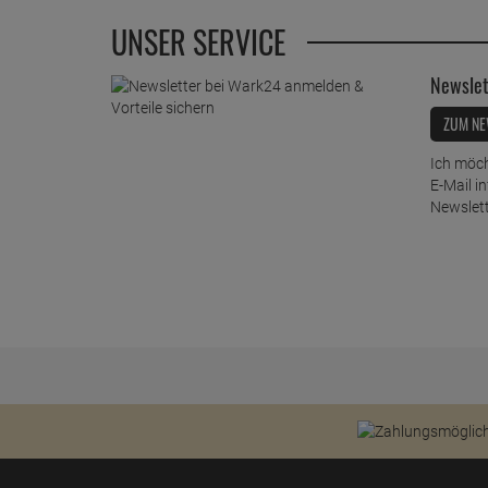
UNSER SERVICE
Newslet
ZUM NE
Ich möch
E-Mail i
Newslett