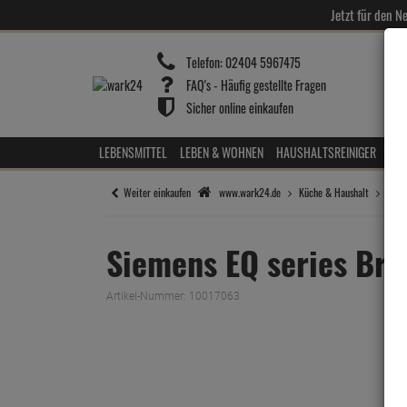
Jetzt für den 
Telefon:
02404 5967475
FAQ's - Häufig gestellte Fragen
Sicher online einkaufen
LEBENSMITTEL
LEBEN & WOHNEN
HAUSHALTSREINIGER
HOT
Weiter einkaufen
www.wark24.de
Küche & Haushalt
Kaff
Siemens EQ series Bri
Artikel-Nummer:
10017063