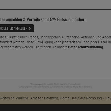
ter anmelden & Vorteile samt 5% Gutschein sichern
WSLETTER ANMELDEN
te zukünftig über Trends, Schnäppchen, Gutscheine, Aktionen und Ange
nformiert werden. Diese Einwilligung kann jederzeit am Ende jeder E-Mail i
er widerrufen werden. Hier finden Sie unsere
Datenschutzerklärung
.
* Preisangaben inkl. gesetzl. MwSt. und zzgl.
Versandkosten
Ursprünglicher Preis des Händlers,
Unverbindliche Preisempfehlung des Herstellers
1
2