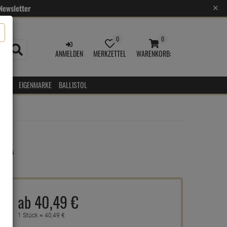
Newsletter
✕
0
0
MERKZETTEL
WARENKORB
ANMELDEN
AUFKLAPPEN
AUFKLAPPEN
ANMELDEN
MERKZETTEL
WARENKORB:
EPRO
EIGENMARKE
BALLISTOL
3A
ab
40,
49
€
1 Stück =
40,
49
€