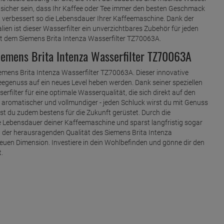
e sicher sein, dass Ihr Kaffee oder Tee immer den besten Geschmack
nd verbessert so die Lebensdauer Ihrer Kaffeemaschine. Dank der
n ist dieser Wasserfilter ein unverzichtbares Zubehör für jeden
it dem Siemens Brita Intenza Wasserfilter TZ70063A.
emens Brita Intenza Wasserfilter TZ70063A
emens Brita Intenza Wasserfilter TZ70063A. Dieser innovative
ffeegenuss auf ein neues Level heben werden. Dank seiner speziellen
rfilter für eine optimale Wasserqualität, die sich direkt auf den
 aromatischer und vollmundiger - jeden Schluck wirst du mit Genuss
ist du zudem bestens für die Zukunft gerüstet. Durch die
 Lebensdauer deiner Kaffeemaschine und sparst langfristig sogar
n der herausragenden Qualität des Siemens Brita Intenza
neuen Dimension. Investiere in dein Wohlbefinden und gönne dir den
t.