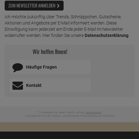
ZUM NEWSLETTER ANMELDEN
Ich möchte zukünftig über Trends, Schnäppchen, Gutscheine,
Aktionen und Angebote per E-Mail informiert werden. Diese
Einwilligung kann jederzeit am Ende jeder E-Mail im Newsletter
widerrufen werden. Hier finden Sie unsere
Datenschutzerklärung
.
Wir helfen Ihnen!
Häufige Fragen
Kontakt
* Preisangaben inkl. gesetzl. MwSt. und zzgl.
Versandkosten
Ursprünglicher Preis des Händlers,
Unverbindliche Preisempfehlung des Herstellers
1
2