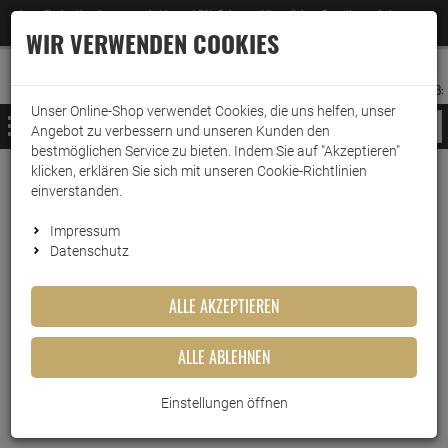
Jetzt für den Newsletter entscheiden und 5% Rabatt auf Ihre nächste Bestellung erhalten
✕
–
Zum Newsletter
WIR VERWENDEN COOKIES
0
0
MERKZETTEL
WARENK
ANMELDEN
AUFKLAPPEN
AUFKLA
ANMELDEN
MERKZETTEL
WARENKORB:
Unser Online-Shop verwendet Cookies, die uns helfen, unser
MENÜ
Angebot zu verbessern und unseren Kunden den
bestmöglichen Service zu bieten. Indem Sie auf "Akzeptieren"
klicken, erklären Sie sich mit unseren Cookie-Richtlinien
Weiter einkaufen
www.wark24.de
Küche & Haushalt
Kaffeemaschinenzubehör
Wasserfilter
einverstanden.
WMF Wasserfilter 1000pro für Kaffeevollautomaten
Impressum
Datenschutz
WMF Wasserfilter 1000pro für
ALLE AKZEPTIEREN
Kaffeevollautomaten
ALLE ABLEHNEN
Artikel-Nummer:
10000378
Einstellungen öffnen