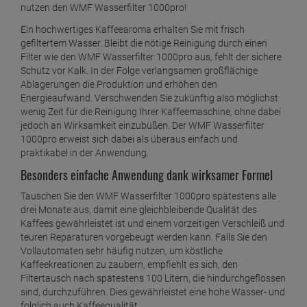
nutzen den WMF Wasserfilter 1000pro!
Ein hochwertiges Kaffeearoma erhalten Sie mit frisch
gefiltertem Wasser. Bleibt die nötige Reinigung durch einen
Filter wie den WMF Wasserfilter 1000pro aus, fehlt der sichere
Schutz vor Kalk. In der Folge verlangsamen großflächige
Ablagerungen die Produktion und erhöhen den
Energieaufwand. Verschwenden Sie zukünftig also möglichst
wenig Zeit für die Reinigung Ihrer Kaffeemaschine, ohne dabei
jedoch an Wirksamkeit einzubüßen. Der WMF Wasserfilter
1000pro erweist sich dabei als überaus einfach und
praktikabel in der Anwendung.
Besonders einfache Anwendung dank wirksamer Formel
Tauschen Sie den WMF Wasserfilter 1000pro spätestens alle
drei Monate aus, damit eine gleichbleibende Qualität des
Kaffees gewährleistet ist und einem vorzeitigen Verschleiß und
teuren Reparaturen vorgebeugt werden kann. Falls Sie den
Vollautomaten sehr häufig nutzen, um köstliche
Kaffeekreationen zu zaubern, empfiehlt es sich, den
Filtertausch nach spätestens 100 Litern, die hindurchgeflossen
sind, durchzuführen. Dies gewährleistet eine hohe Wasser- und
folglich auch Kaffeequalität.