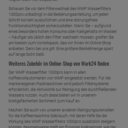
Schauen Sie vor dem Filterwechsel des WMF Wasserfilters
1000pro unbedingt in die Bedienungsanleitung, um jeden
Schritt korrekt auszuführen und eine störungsfreie
Funktionstüchtigkeit sicherzustellen. Wenn Sie – aufgrund
eines besonders hohen Konsums oder Kalkgehalts im Wasser
– häufiger als üblich den Filter wechseln müssen, greifen Sie
am besten zum Vorteilspack, das wir Ihnen im Online-Shop
anbieten. Denn bei uns gilt: Eine größere Bestellmenge spart
auf lange Sicht Geld.
Weiteres Zubehör im Online-Shop von Wark24 finden
Der WMF Wasserfilter 1000pro kann in allen
Kaffeevollautomaten von WMF eingesetzt werden. Für die
markeneigenen Padmaschinen sind jedoch Filtersysteme
erforderlich, die Aktivkohle zur Reinigung des durchfließenden
Wassers nutzen. Auch diese bieten wir in unserem
breitgefächerten Sortiment zum Kauf an.
Machen Sie auch von unseren anderen Reinigungsutensilien
für die Kaffeemaschine Gebrauch, mit deren Hilfe Sie die
Wirkung des WMF Wasserfilters 1000pro zusätzlich steigern
können. Beispielsweise stellt ein flüssiger Kalkreiniger, wie der