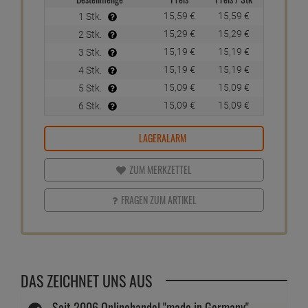
15,
59
€
15,
59
€
1 Stk.
15,
29
€
15,
29
€
2 Stk.
15,
19
€
15,
19
€
3 Stk.
15,
19
€
15,
19
€
4 Stk.
15,
09
€
15,
09
€
5 Stk.
15,
09
€
15,
09
€
6 Stk.
LAGERALARM
ZUM MERKZETTEL
FRAGEN ZUM ARTIKEL
DAS ZEICHNET UNS AUS
Seit 2006 Onlinehandel "made in Germany"