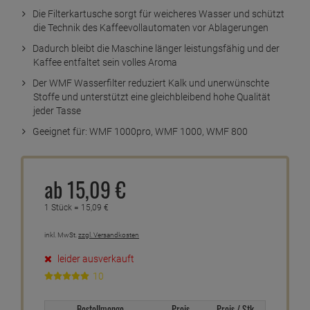
Die Filterkartusche sorgt für weicheres Wasser und schützt
die Technik des Kaffeevollautomaten vor Ablagerungen
Dadurch bleibt die Maschine länger leistungsfähig und der
Kaffee entfaltet sein volles Aroma
Der WMF Wasserfilter reduziert Kalk und unerwünschte
Stoffe und unterstützt eine gleichbleibend hohe Qualität
jeder Tasse
Geeignet für: WMF 1000pro, WMF 1000, WMF 800
ab
15,
09
€
1 Stück =
15,
09
€
inkl. MwSt.
zzgl. Versandkosten
leider ausverkauft
10
Bestellmenge
Preis
Preis / Stk