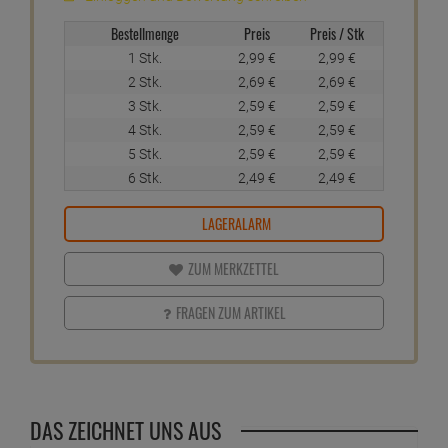
Bestellmenge
Preis
Preis / Stk
1 Stk.
2,
99
€
2,
99
€
2 Stk.
2,
69
€
2,
69
€
3 Stk.
2,
59
€
2,
59
€
4 Stk.
2,
59
€
2,
59
€
5 Stk.
2,
59
€
2,
59
€
6 Stk.
2,
49
€
2,
49
€
LAGERALARM
ZUM MERKZETTEL
FRAGEN ZUM ARTIKEL
DAS ZEICHNET UNS AUS