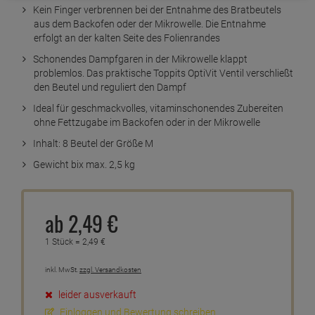
Kein Finger verbrennen bei der Entnahme des Bratbeutels
aus dem Backofen oder der Mikrowelle. Die Entnahme
erfolgt an der kalten Seite des Folienrandes
Schonendes Dampfgaren in der Mikrowelle klappt
problemlos. Das praktische Toppits OptiVit Ventil verschließt
den Beutel und reguliert den Dampf
Ideal für geschmackvolles, vitaminschonendes Zubereiten
ohne Fettzugabe im Backofen oder in der Mikrowelle
Inhalt: 8 Beutel der Größe M
Gewicht bix max. 2,5 kg
ab
2,
49
€
1 Stück =
2,
49
€
inkl. MwSt.
zzgl. Versandkosten
leider ausverkauft
Einloggen und Bewertung schreiben