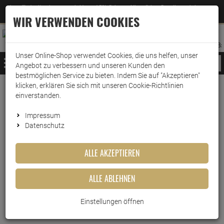
Jetzt für den Newsletter entscheiden und 5% Rabatt auf Ihre nächste Bestellung erhalten
✕
–
Zum Newsletter
WIR VERWENDEN COOKIES
0
0
MERKZETTEL
WARENK
ANMELDEN
AUFKLAPPEN
AUFKLA
ANMELDEN
MERKZETTEL
WARENKORB:
Unser Online-Shop verwendet Cookies, die uns helfen, unser
MENÜ
Angebot zu verbessern und unseren Kunden den
bestmöglichen Service zu bieten. Indem Sie auf "Akzeptieren"
klicken, erklären Sie sich mit unseren Cookie-Richtlinien
Weiter einkaufen
www.wark24.de
Küche & Haushalt
Kochen & Backen
Backpapier
einverstanden.
Toppits Bratbeutel 2in1 Inhalt 8 stk. - Größe M -…
Impressum
Datenschutz
Toppits Bratbeutel 2in1 Inhalt
8 stk. - Größe M - max. 2,5 kg
ALLE AKZEPTIEREN
Artikel-Nummer:
10011227
ALLE ABLEHNEN
Einstellungen öffnen
Kurzbeschreibung