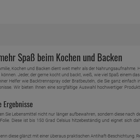
 mehr Spaß beim Kochen und Backen
 Familie, Kochen und Backen dient weit mehr als der Nahrungsaufnahme. 
n können. Jeder, der gerne kocht und backt, weiß, wie viel Spaß einem da
leiner Helfer wie Backtrennspray oder Bratbeuteln, die Sie ganz einfach
isse. Wir bieten Ihnen eine sorgfältige Auswahl hochwertiger Produkt
e Ergebnisse
nen Sie Lebensmittel nicht nur länger aufbewahren, sondern diese nach de
olie. Diese ist bis 150 Grad Celsius hitzebeständig und eignet sich d
 denn diese glänzt mit einer überaus praktischen Antihaft-Beschichtung. Re