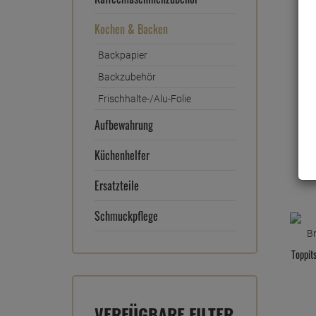
38
Kochen & Backen
Backpapier
Backzubehör
Frischhalte-/Alu-Folie
Aufbewahrung
Küchenhelfer
Ersatzteile
Schmuckpflege
Toppit
VERFÜGBARE FILTER