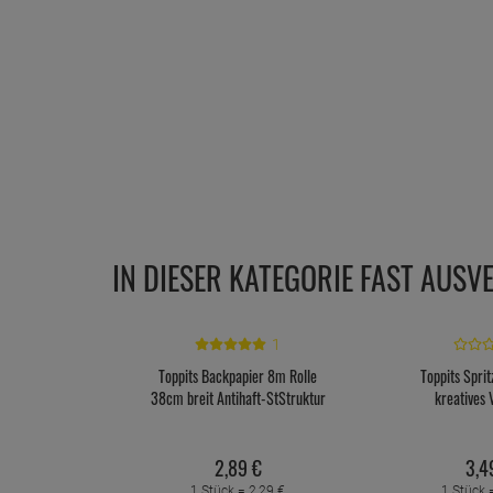
IN DIESER KATEGORIE FAST AUSV
1
Toppits Backpapier 8m Rolle
Toppits Sprit
38cm breit Antihaft-StStruktur
kreatives 
2,
89
€
3,
4
1 Stück =
2,
29
€
1 Stück