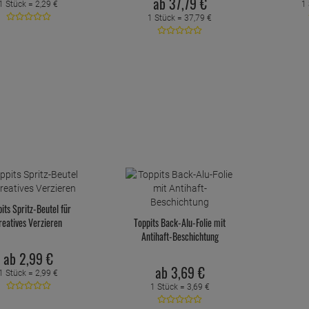
ab
37,
79
€
1 Stück =
2,
29
€
1
1 Stück =
37,
79
€
its Spritz-Beutel für
reatives Verzieren
Toppits Back-Alu-Folie mit
Antihaft-Beschichtung
ab
2,
99
€
ab
3,
69
€
1 Stück =
2,
99
€
1 Stück =
3,
69
€