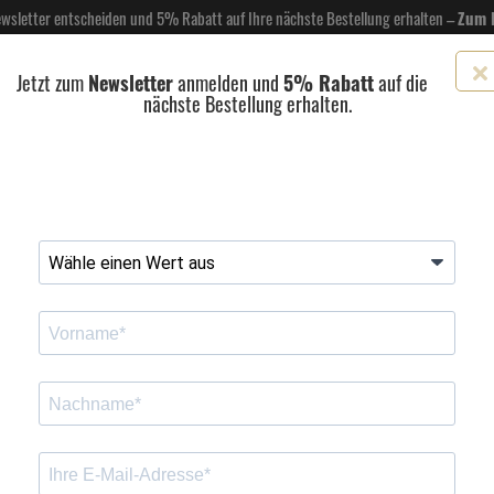
Newsletter entscheiden und 5% Rabatt auf Ihre nächste Bestellung erhalten –
Zum 
Jetzt zum
Newsletter
anmelden und
5% Rabatt
auf die
nächste Bestellung erhalten.
EL- & GASTROBEDARF
DROGERIE
KÜCHE & HAUSHALT
KFZ
SCANPART
HANS
Kochen & Bac
BEWERTUNG
ts Backpapier 8m Rolle
Toppits Mikrowellen-
Toppits