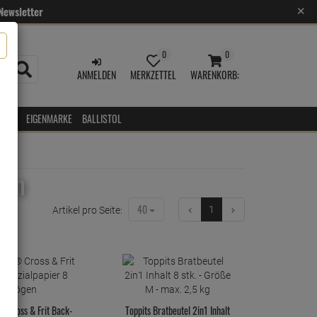
Newsletter
✕
0
0
MERKZETTEL
WARENKORB
ANMELDEN
AUFKLAPPEN
AUFKLAPPEN
ANMELDEN
MERKZETTEL
WARENKORB:
EPRO
EIGENMARKE
BALLISTOL
ken
40
1
Artikel pro Seite:
® Cross & Frit Back-
Toppits Bratbeutel 2in1 Inhalt