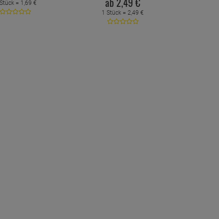
ab
2,
49
€
 Stück =
1,
69
€
1 Stück =
2,
49
€