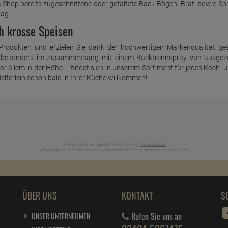
 Shop bereits zugeschnittene oder gefaltete Back-Bögen, Brat- sowie Spr
tag.
h krosse Speisen
rodukten und erzielen Sie dank der hochwertigen Markenqualität gesc
ie besonders im Zusammenhang mit einem Backtrennspray von ausgezeic
allem in der Höhe – findet sich in unserem Sortiment für jedes Koch- 
elferlein schon bald in Ihrer Küche willkommen!
* Preisangaben inkl. gesetzl. MwSt. und zzgl.
Versandkosten
Ursprünglicher Preis des Händlers,
Unverbindliche Preisempfehlung des Herstellers
1
2
ÜBER UNS
KONTAKT
S
Rufen Sie uns an
UNSER UNTERNEHMEN