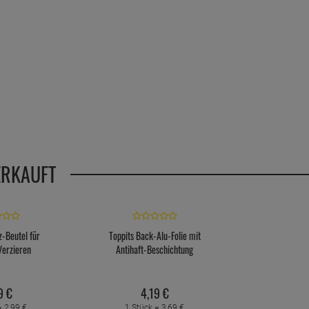
ERKAUFT
z-Beutel für
Toppits Back-Alu-Folie mit
Verzieren
Antihaft-Beschichtung
9
€
4,
19
€
 =
2,
99
€
1 Stück =
3,
69
€