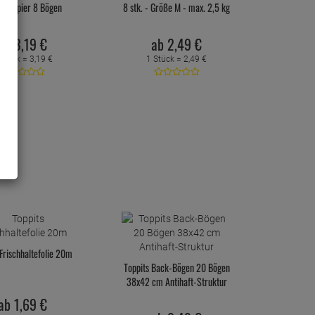
ialpapier 8 Bögen
8 stk. - Größe M - max. 2,5 kg
ab
3,
19
€
ab
2,
49
€
 Stück =
3,
19
€
1 Stück =
2,
49
€
 Frischhaltefolie 20m
Toppits Back-Bögen 20 Bögen
38x42 cm Antihaft-Struktur
ab
1,
69
€