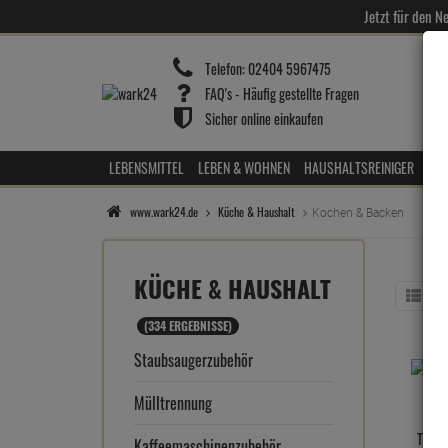
Jetzt für den 
Telefon:
02404 5967475
FAQ's - Häufig gestellte Fragen
Sicher online einkaufen
LEBENSMITTEL
LEBEN & WOHNEN
HAUSHALTSREINIGER
HOT
www.wark24.de
Küche & Haushalt
Kochen & Backen
KÜCHE & HAUSHALT
(334 ERGEBNISSE)
Staubsaugerzubehör
Mülltrennung
Toppi
Kaffeemaschinenzubehör