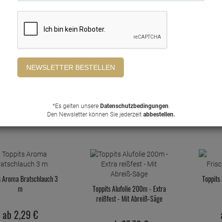
cm breit Antihaft-
Frischhaltefolie 2in1 Easy-Cut-
Spez
StStruktur
System
ab
2,
29
€
ab
2,
59
€
1
1 Stück =
2,
29
€
1 Stück =
2,
59
€
1
4
*Es gelten unsere
Datenschutzbedingungen
.
Den Newsletter können Sie jederzeit
abbestellen.
s Aroma Bratschlauch 3
Toppits
m
Toppits Alufolie 200m - Extra
reißfest - Mit Abreiß-Säge
ab
2,
29
€