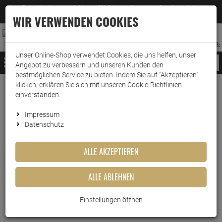
Jetzt für den Newsletter entscheiden und 5% Rabatt auf Ihre nächste Bestellung erhalten
✕
–
Zum Newsletter
WIR VERWENDEN COOKIES
0
0
MERKZETTEL
WARENK
ANMELDEN
AUFKLAPPEN
AUFKLA
ANMELDEN
MERKZETTEL
WARENKORB:
Unser Online-Shop verwendet Cookies, die uns helfen, unser
MENÜ
Angebot zu verbessern und unseren Kunden den
bestmöglichen Service zu bieten. Indem Sie auf "Akzeptieren"
klicken, erklären Sie sich mit unseren Cookie-Richtlinien
Weiter einkaufen
www.wark24.de
Küche & Haushalt
Mülltrennung
Müllbeutel
einverstanden.
Swirl Tragegriff Müllbeutel 5 Liter
Impressum
Datenschutz
Swirl Tragegriff Müllbeutel 5
Liter
ALLE AKZEPTIEREN
Artikel-Nummer:
10010273
ALLE ABLEHNEN
Einstellungen öffnen
Kurzbeschreibung