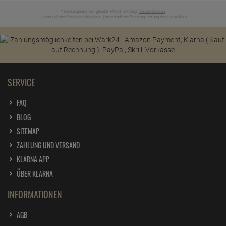
* Preisangaben inkl. gesetzl. MwSt. und zzgl.
Versandkosten
Ursprünglicher Preis des Händlers,
Unverbindliche Preisempfehlung des Herstellers
1
2
SERVICE
FAQ
BLOG
SITEMAP
ZAHLUNG UND VERSAND
KLARNA APP
ÜBER KLARNA
INFORMATIONEN
AGB