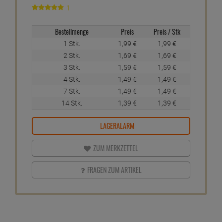
1
Bestellmenge
Preis
Preis / Stk
1 Stk.
1,
99
€
1,
99
€
2 Stk.
1,
69
€
1,
69
€
3 Stk.
1,
59
€
1,
59
€
4 Stk.
1,
49
€
1,
49
€
7 Stk.
1,
49
€
1,
49
€
14 Stk.
1,
39
€
1,
39
€
LAGERALARM
ZUM MERKZETTEL
FRAGEN ZUM ARTIKEL