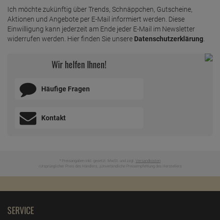
Ich möchte zukünftig über Trends, Schnäppchen, Gutscheine,
Aktionen und Angebote per E-Mail informiert werden. Diese
Einwilligung kann jederzeit am Ende jeder E-Mail im Newsletter
widerrufen werden. Hier finden Sie unsere
Datenschutzerklärung
.
Wir helfen Ihnen!
Häufige Fragen
Kontakt
* Preisangaben inkl. gesetzl. MwSt. und zzgl.
Versandkosten
Ursprünglicher Preis des Händlers,
Unverbindliche Preisempfehlung des Herstellers
1
2
SERVICE