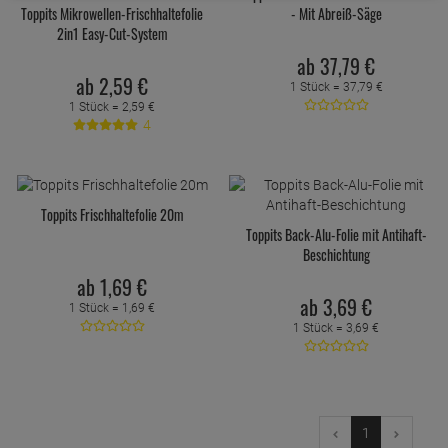
Toppits Mikrowellen-Frischhaltefolie
- Mit Abreiß-Säge
2in1 Easy-Cut-System
ab
37,
79
€
ab
2,
59
€
1 Stück =
37,
79
€
1 Stück =
2,
59
€
4
Toppits Frischhaltefolie 20m
Toppits Back-Alu-Folie mit Antihaft-
Beschichtung
ab
1,
69
€
ab
3,
69
€
1 Stück =
1,
69
€
1 Stück =
3,
69
€
1