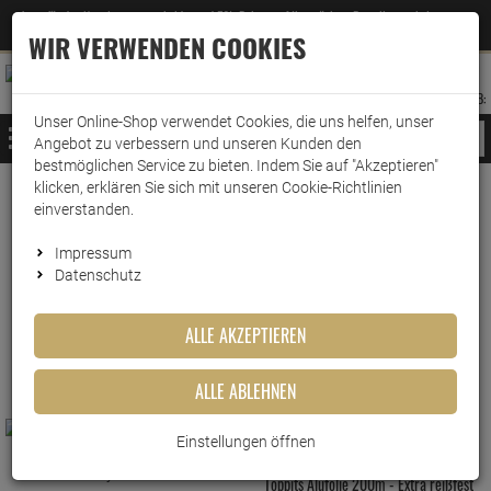
Jetzt für den Newsletter entscheiden und 5% Rabatt auf Ihre nächste Bestellung erhalten
✕
–
Zum Newsletter
WIR VERWENDEN COOKIES
0
0
MERKZETTEL
WARENK
ANMELDEN
AUFKLAPPEN
AUFKLA
ANMELDEN
MERKZETTEL
WARENKORB:
Unser Online-Shop verwendet Cookies, die uns helfen, unser
MENÜ
Angebot zu verbessern und unseren Kunden den
bestmöglichen Service zu bieten. Indem Sie auf "Akzeptieren"
klicken, erklären Sie sich mit unseren Cookie-Richtlinien
www.wark24.de
Küche & Haushalt
Kochen & Backen
einverstanden.
Frischhalte-/Alu-Folie
Impressum
Frischhalte-/Alu-Folie
Datenschutz
ALLE AKZEPTIEREN
FILTER ANZEIGEN
ALLE ABLEHNEN
Einstellungen öffnen
Toppits Alufolie 200m - Extra reißfest