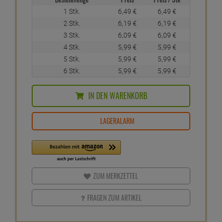
1 Stk.
6,
49
€
6,
49
€
2 Stk.
6,
19
€
6,
19
€
3 Stk.
6,
09
€
6,
09
€
4 Stk.
5,
99
€
5,
99
€
5 Stk.
5,
99
€
5,
99
€
6 Stk.
5,
99
€
5,
99
€
IN DEN WARENKORB
LAGERALARM
ZUM MERKZETTEL
FRAGEN ZUM ARTIKEL