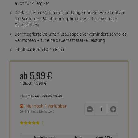
auch für Allergiker
Dank robuster Materialien und abgerundeter Ecken nutzen
die Beutel den Staubraum optimal aus – für maximale
Saugleistung
Der integrierte Volumen-Staubspeicher verhindert schnelles
Verstopfen – für eine dauerhaft starke Leistung
Inhalt: 4x Beutel & 1x Filter
ab
5,
99
€
1 Stück =
5,
99
€
inkl. MwSt.
zzgl. Versandkosten
Nur noch 1 verfügbar
1-3 Tage Lieferzeit
1
Bestellmenge
Preis
Preis / Stk