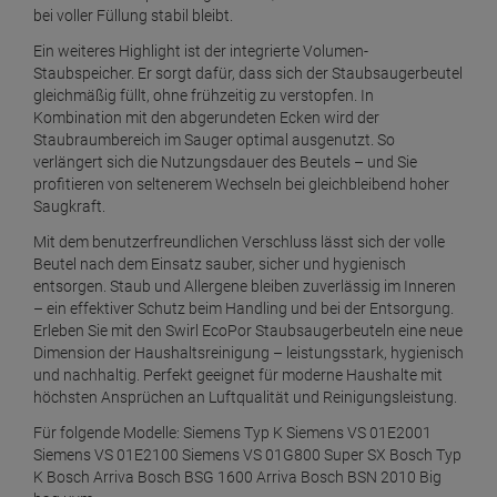
bei voller Füllung stabil bleibt.
Ein weiteres Highlight ist der integrierte Volumen-
Staubspeicher. Er sorgt dafür, dass sich der Staubsaugerbeutel
gleichmäßig füllt, ohne frühzeitig zu verstopfen. In
Kombination mit den abgerundeten Ecken wird der
Staubraumbereich im Sauger optimal ausgenutzt. So
verlängert sich die Nutzungsdauer des Beutels – und Sie
profitieren von seltenerem Wechseln bei gleichbleibend hoher
Saugkraft.
Mit dem benutzerfreundlichen Verschluss lässt sich der volle
Beutel nach dem Einsatz sauber, sicher und hygienisch
entsorgen. Staub und Allergene bleiben zuverlässig im Inneren
– ein effektiver Schutz beim Handling und bei der Entsorgung.
Erleben Sie mit den Swirl EcoPor Staubsaugerbeuteln eine neue
Dimension der Haushaltsreinigung – leistungsstark, hygienisch
und nachhaltig. Perfekt geeignet für moderne Haushalte mit
höchsten Ansprüchen an Luftqualität und Reinigungsleistung.
Für folgende Modelle: Siemens Typ K Siemens VS 01E2001
Siemens VS 01E2100 Siemens VS 01G800 Super SX Bosch Typ
K Bosch Arriva Bosch BSG 1600 Arriva Bosch BSN 2010 Big