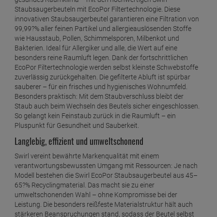
Staubsaugerbeuteln mit EcoPor Filtertechnologie. Diese
innovativen Staubsaugerbeutel garantieren eine Filtration von
99,99?% aller feinen Partikel und allergieauslösenden Stoffe
wie Hausstaub, Pollen, Schimmelsporen, Milbenkot und
Bakterien. Ideal für Allergiker und alle, die Wert auf eine
besonders reine Raumluft legen. Dank der fortschrittlichen
EcoPor Filtertechnologie werden selbst kleinste Schwebstoffe
zuverlässig zurückgehalten. Die gefilterte Abluft ist spürbar
sauberer – für ein frisches und hygienisches Wohnumfeld.
Besonders praktisch: Mit dem Staubverschluss bleibt der
Staub auch beim Wechseln des Beutels sicher eingeschlossen.
So gelangt kein Feinstaub zurück in die Raumluft – ein
Pluspunkt für Gesundheit und Sauberkeit.
Langlebig, effizient und umweltschonend
Swirl vereint bewährte Markenqualität mit einem
verantwortungsbewussten Umgang mit Ressourcen: Je nach
Modell bestehen die Swirl EcoPor Staubsaugerbeutel aus 45–
65?% Recyclingmaterial. Das macht sie zu einer
umweltschonenden Wahl – ohne Kompromisse bei der
Leistung. Die besonders reißfeste Materialstruktur hält auch
stärkeren Beanspruchungen stand, sodass der Beutel selbst