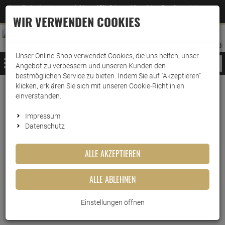
Jetzt für den Newsletter entscheiden und 5% Rabatt auf Ihre nächste Bestellung erhalten
✕
–
Zum Newsletter
WIR VERWENDEN COOKIES
0
0
MERKZETTEL
WARENK
ANMELDEN
AUFKLAPPEN
AUFKLA
ANMELDEN
MERKZETTEL
WARENKORB:
Unser Online-Shop verwendet Cookies, die uns helfen, unser
MENÜ
Angebot zu verbessern und unseren Kunden den
bestmöglichen Service zu bieten. Indem Sie auf "Akzeptieren"
klicken, erklären Sie sich mit unseren Cookie-Richtlinien
Weiter einkaufen
www.wark24.de
Küche & Haushalt
Staubsaugerzubehör
Staubsaugerbeutel
einverstanden.
Swirl Staubsaugerbeutel S 70
Impressum
Datenschutz
Swirl Staubsaugerbeutel S 70
ALLE AKZEPTIEREN
Artikel-Nummer:
10010186
ALLE ABLEHNEN
Einstellungen öffnen