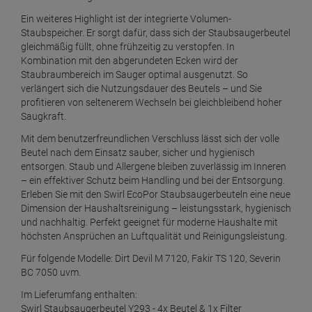
Ein weiteres Highlight ist der integrierte Volumen-
Staubspeicher. Er sorgt dafür, dass sich der Staubsaugerbeutel
gleichmäßig füllt, ohne frühzeitig zu verstopfen. In
Kombination mit den abgerundeten Ecken wird der
Staubraumbereich im Sauger optimal ausgenutzt. So
verlängert sich die Nutzungsdauer des Beutels – und Sie
profitieren von seltenerem Wechseln bei gleichbleibend hoher
Saugkraft.
Mit dem benutzerfreundlichen Verschluss lässt sich der volle
Beutel nach dem Einsatz sauber, sicher und hygienisch
entsorgen. Staub und Allergene bleiben zuverlässig im Inneren
– ein effektiver Schutz beim Handling und bei der Entsorgung.
Erleben Sie mit den Swirl EcoPor Staubsaugerbeuteln eine neue
Dimension der Haushaltsreinigung – leistungsstark, hygienisch
und nachhaltig. Perfekt geeignet für moderne Haushalte mit
höchsten Ansprüchen an Luftqualität und Reinigungsleistung.
Für folgende Modelle: Dirt Devil M 7120, Fakir TS 120, Severin
BC 7050 uvm.
Im Lieferumfang enthalten:
Swirl Staubsaugerbeutel Y293 - 4x Beutel & 1x Filter