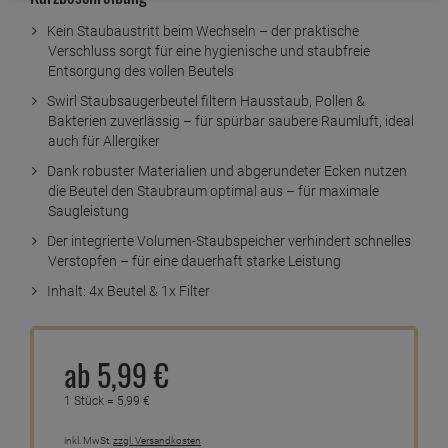
Kein Staubaustritt beim Wechseln – der praktische
Verschluss sorgt für eine hygienische und staubfreie
Entsorgung des vollen Beutels
Swirl Staubsaugerbeutel filtern Hausstaub, Pollen &
Bakterien zuverlässig – für spürbar saubere Raumluft, ideal
auch für Allergiker
Dank robuster Materialien und abgerundeter Ecken nutzen
die Beutel den Staubraum optimal aus – für maximale
Saugleistung
Der integrierte Volumen-Staubspeicher verhindert schnelles
Verstopfen – für eine dauerhaft starke Leistung
Inhalt: 4x Beutel & 1x Filter
ab
5,
99
€
1 Stück =
5,
99
€
inkl. MwSt.
zzgl. Versandkosten