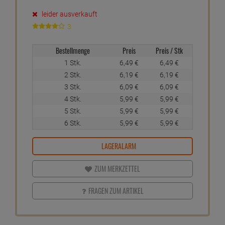
leider ausverkauft
3
Bestellmenge
Preis
Preis / Stk
1 Stk.
6,
49
€
6,
49
€
2 Stk.
6,
19
€
6,
19
€
3 Stk.
6,
09
€
6,
09
€
4 Stk.
5,
99
€
5,
99
€
5 Stk.
5,
99
€
5,
99
€
6 Stk.
5,
99
€
5,
99
€
LAGERALARM
ZUM MERKZETTEL
FRAGEN ZUM ARTIKEL