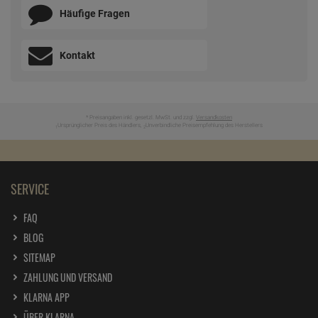
Häufige Fragen
Kontakt
* Preisangaben inkl. gesetzl. MwSt. und zzgl.
Versandkosten
Ursprünglicher Preis des Händlers,
Unverbindliche Preisempfehlung des Herstellers
1
2
SERVICE
FAQ
BLOG
SITEMAP
ZAHLUNG UND VERSAND
KLARNA APP
ÜBER KLARNA