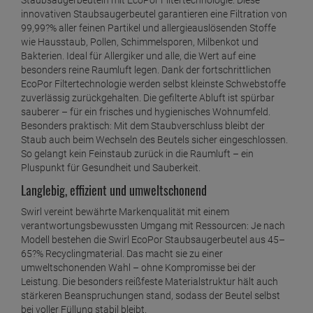
Staubsaugerbeuteln mit EcoPor Filtertechnologie. Diese
innovativen Staubsaugerbeutel garantieren eine Filtration von
99,99?% aller feinen Partikel und allergieauslösenden Stoffe
wie Hausstaub, Pollen, Schimmelsporen, Milbenkot und
Bakterien. Ideal für Allergiker und alle, die Wert auf eine
besonders reine Raumluft legen. Dank der fortschrittlichen
EcoPor Filtertechnologie werden selbst kleinste Schwebstoffe
zuverlässig zurückgehalten. Die gefilterte Abluft ist spürbar
sauberer – für ein frisches und hygienisches Wohnumfeld.
Besonders praktisch: Mit dem Staubverschluss bleibt der
Staub auch beim Wechseln des Beutels sicher eingeschlossen.
So gelangt kein Feinstaub zurück in die Raumluft – ein
Pluspunkt für Gesundheit und Sauberkeit.
Langlebig, effizient und umweltschonend
Swirl vereint bewährte Markenqualität mit einem
verantwortungsbewussten Umgang mit Ressourcen: Je nach
Modell bestehen die Swirl EcoPor Staubsaugerbeutel aus 45–
65?% Recyclingmaterial. Das macht sie zu einer
umweltschonenden Wahl – ohne Kompromisse bei der
Leistung. Die besonders reißfeste Materialstruktur hält auch
stärkeren Beanspruchungen stand, sodass der Beutel selbst
bei voller Füllung stabil bleibt.