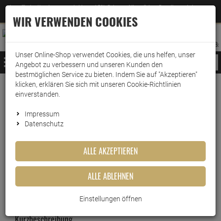
Jetzt für den Newsletter entscheiden und 5% Rabatt auf Ihre nächste Bestellung erhalten
✕
–
Zum Newsletter
WIR VERWENDEN COOKIES
0
0
MERKZETTEL
WARENK
ANMELDEN
AUFKLAPPEN
AUFKLA
ANMELDEN
MERKZETTEL
WARENKORB:
Unser Online-Shop verwendet Cookies, die uns helfen, unser
MENÜ
Angebot zu verbessern und unseren Kunden den
bestmöglichen Service zu bieten. Indem Sie auf "Akzeptieren"
klicken, erklären Sie sich mit unseren Cookie-Richtlinien
Weiter einkaufen
www.wark24.de
Küche & Haushalt
Staubsaugerzubehör
Staubsaugerbeutel
einverstanden.
Swirl Staubsaugerbeutel Y 293 MP Plus AirSpace
Impressum
Datenschutz
Swirl Staubsaugerbeutel Y 293
ALLE AKZEPTIEREN
MP Plus AirSpace
ALLE ABLEHNEN
Artikel-Nummer:
10010223
Einstellungen öffnen
Kurzbeschreibung