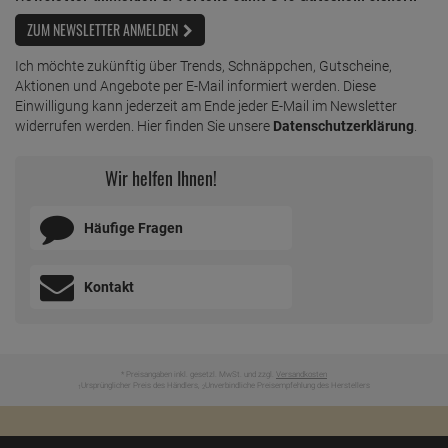
ZUM NEWSLETTER ANMELDEN
Ich möchte zukünftig über Trends, Schnäppchen, Gutscheine,
Aktionen und Angebote per E-Mail informiert werden. Diese
Einwilligung kann jederzeit am Ende jeder E-Mail im Newsletter
widerrufen werden. Hier finden Sie unsere
Datenschutzerklärung
.
Wir helfen Ihnen!
Häufige Fragen
Kontakt
* Preisangaben inkl. gesetzl. MwSt. und zzgl.
Versandkosten
Ursprünglicher Preis des Händlers,
Unverbindliche Preisempfehlung des Herstellers
1
2