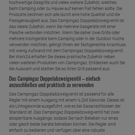
hochwertige Gasgrills und vieles weitere Zubehör, welches
beim Camping oder zu Hause auf keinen Fall fehlen sollte. Die
Produkte zeichnen sich alle durch eine hohe Qualität und die
Passgenauigkeit aus. Das Campingaz Doppelabzweigventil ist
das ideale Zubehör, wenn Sie mehrere Gasgeräte mit einer
Flasche verbinden möchten. Wenn Sie daher zwei Grills oder
mehrere Kochgeräte beim Camping oder in der Outdoor Küche
verwenden möchten, gelingt Ihnen der fachgerechte Anschluss
mit wenig Aufwand mit dem Campingaz Doppelabzweigventil.
Bei Wark24 erhalten Sie dieses praktische Zubehör neben
vielen weiteren Produkten von Campingaz. Entdecken auch Sie
die Auswahl und statten Sie so Ihren Grill passend aus.
Das Campingaz Doppelabzweigventil – einfach
anzuschließen und praktisch zu verwenden
Das Campingaz Doppelabzweigventil ist passend für alle
Regler mit einem Ausgang mit einem ¼ Zoll Gewinde. Dieses ist
als Linksgewinde ausgeführt, wie es bei Gasanschlüssen der
Standard ist. Das Campingaz Doppelabzweigventil hat zwei
absperrbare Ausgänge, sodass Sie nach Belieben nur eines
oder gleich beide Geräte betreiben können. Die Regler sind
einfach zu bedienen und verfügen über eine robuste