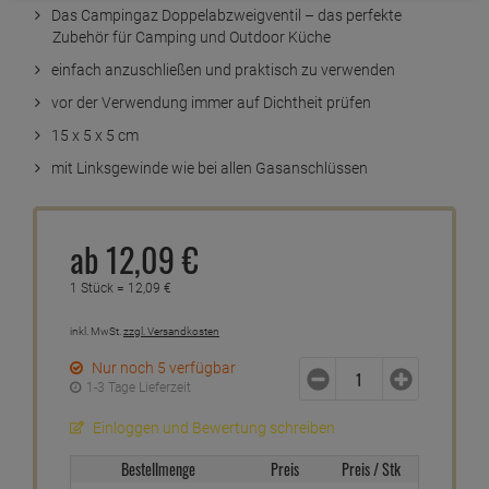
Das Campingaz Doppelabzweigventil – das perfekte
Zubehör für Camping und Outdoor Küche
einfach anzuschließen und praktisch zu verwenden
vor der Verwendung immer auf Dichtheit prüfen
15 x 5 x 5 cm
mit Linksgewinde wie bei allen Gasanschlüssen
ab
12,
09
€
1 Stück =
12,
09
€
inkl. MwSt.
zzgl. Versandkosten
Nur noch 5 verfügbar
1-3 Tage Lieferzeit
Einloggen und Bewertung schreiben
Bestellmenge
Preis
Preis / Stk