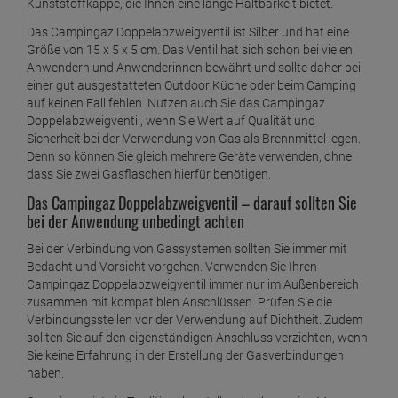
Kunststoffkappe, die Ihnen eine lange Haltbarkeit bietet.
Das Campingaz Doppelabzweigventil ist Silber und hat eine
Größe von 15 x 5 x 5 cm. Das Ventil hat sich schon bei vielen
Anwendern und Anwenderinnen bewährt und sollte daher bei
einer gut ausgestatteten Outdoor Küche oder beim Camping
auf keinen Fall fehlen. Nutzen auch Sie das Campingaz
Doppelabzweigventil, wenn Sie Wert auf Qualität und
Sicherheit bei der Verwendung von Gas als Brennmittel legen.
Denn so können Sie gleich mehrere Geräte verwenden, ohne
dass Sie zwei Gasflaschen hierfür benötigen.
Das Campingaz Doppelabzweigventil – darauf sollten Sie
bei der Anwendung unbedingt achten
Bei der Verbindung von Gassystemen sollten Sie immer mit
Bedacht und Vorsicht vorgehen. Verwenden Sie Ihren
Campingaz Doppelabzweigventil immer nur im Außenbereich
zusammen mit kompatiblen Anschlüssen. Prüfen Sie die
Verbindungsstellen vor der Verwendung auf Dichtheit. Zudem
sollten Sie auf den eigenständigen Anschluss verzichten, wenn
Sie keine Erfahrung in der Erstellung der Gasverbindungen
haben.