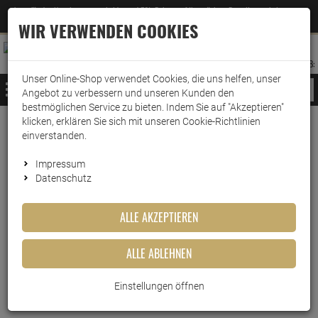
Jetzt für den Newsletter entscheiden und 5% Rabatt auf Ihre nächste Bestellung erhalten
✕
–
Zum Newsletter
WIR VERWENDEN COOKIES
0
0
MERKZETTEL
WARENK
ANMELDEN
AUFKLAPPEN
AUFKLA
ANMELDEN
MERKZETTEL
WARENKORB:
Unser Online-Shop verwendet Cookies, die uns helfen, unser
MENÜ
Angebot zu verbessern und unseren Kunden den
bestmöglichen Service zu bieten. Indem Sie auf "Akzeptieren"
klicken, erklären Sie sich mit unseren Cookie-Richtlinien
Weiter einkaufen
www.wark24.de
Leben & Wohnen
Baumarkt
Grillzubehör
einverstanden.
Campingaz Doppelabzweigventil
Impressum
Datenschutz
Campingaz
Doppelabzweigventil
ALLE AKZEPTIEREN
Artikel-Nummer:
10015308
ALLE ABLEHNEN
Einstellungen öffnen
Kurzbeschreibung