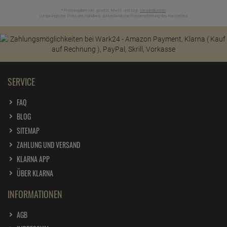
* Preisangaben inkl. gesetzl. MwSt. und zzgl.
Versandkosten
Ursprünglicher Preis des Händlers,
Unverbindliche Preisempfehlung des Herstellers
1
2
SERVICE
FAQ
BLOG
SITEMAP
ZAHLUNG UND VERSAND
KLARNA APP
ÜBER KLARNA
INFORMATIONEN
AGB
IMPRESSUM
WIDERRUF