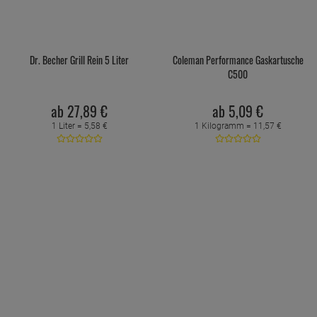
Dr. Becher Grill Rein 5 Liter
Coleman Performance Gaskartusche
C500
ab
27,
89
€
ab
5,
09
€
1 Liter =
5,
58
€
1 Kilogramm =
11,
57
€