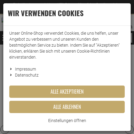
Jetzt für den Newsletter entscheiden und 5% Rabatt auf Ihre nächste Bestellung erhalten
✕
–
Zum Newsletter
WIR VERWENDEN COOKIES
0
0
MERKZETTEL
WARENK
ANMELDEN
AUFKLAPPEN
AUFKLA
ANMELDEN
MERKZETTEL
WARENKORB:
Unser Online-Shop verwendet Cookies, die uns helfen, unser
MENÜ
Angebot zu verbessern und unseren Kunden den
bestmöglichen Service zu bieten. Indem Sie auf "Akzeptieren"
klicken, erklären Sie sich mit unseren Cookie-Richtlinien
www.wark24.de
Leben & Wohnen
Baumarkt
Grillzubehör
einverstanden.
Grillzubehör
Impressum
Datenschutz
DIE MEISTGEKAUFTEN PRODUKTE DIESER
KATEGORIE
ALLE AKZEPTIEREN
ALLE ABLEHNEN
3
8
Einstellungen öffnen
Campingaz Gaskartusche CP 250
Campingaz Gaskartusche CV300
Plus