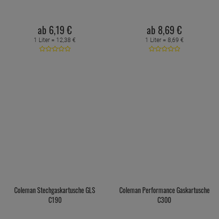
ab
6,
19
€
ab
8,
69
€
1 Liter =
12,
38
€
1 Liter =
8,
69
€
Coleman Stechgaskartusche GLS
Coleman Performance Gaskartusche
C190
C300