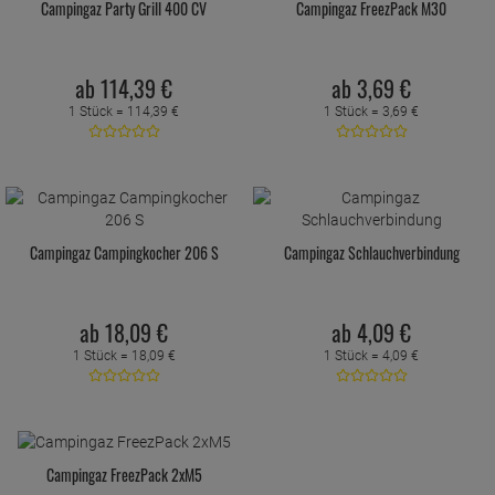
Campingaz Party Grill 400 CV
Campingaz FreezPack M30
ab
114,
39
€
ab
3,
69
€
1 Stück =
114,
39
€
1 Stück =
3,
69
€
Campingaz Campingkocher 206 S
Campingaz Schlauchverbindung
ab
18,
09
€
ab
4,
09
€
1 Stück =
18,
09
€
1 Stück =
4,
09
€
Campingaz FreezPack 2xM5