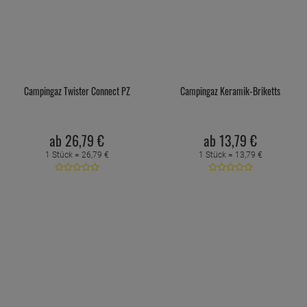
Campingaz Twister Connect PZ
Campingaz Keramik-Briketts
ab
26,
79
€
ab
13,
79
€
1 Stück =
26,
79
€
1 Stück =
13,
79
€