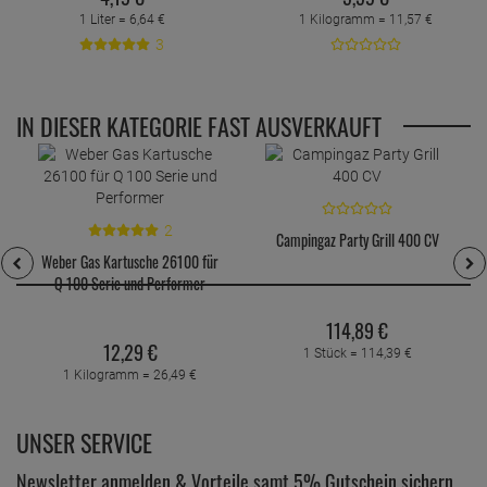
1 Liter =
6,
64
€
1 Kilogramm =
11,
57
€
3
IN DIESER KATEGORIE FAST AUSVERKAUFT
2
Weber Gas Kartusche 26100 für
Q 100 Serie und Performer
Campingaz Party Grill 400 CV
12,
29
€
114,
89
€
1 Kilogramm =
26,
49
€
1 Stück =
114,
39
€
UNSER SERVICE
Newsletter anmelden & Vorteile samt 5% Gutschein sichern