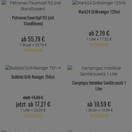
Wark24 Grillreiniger 125ml
Petromax Feuertopf ft3 (mit
Standfüssen)
ab
2,
19
€
ab
55,
79
€
1 Liter =
17,
52
€
1 Stück =
55,
79
€
10 %
Ballistol Grill-Reiniger 750ml
Campingaz Instablue Sanitärzusatz 1
Liter
statt:
19,
69
€
jetzt:
ab
17,
27
€
ab
10,
59
€
1 Liter =
23,
03
€
1 Stück =
10,
59
€