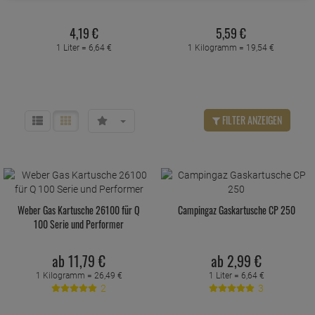
4,
19
€
5,
59
€
1 Liter =
6,
64
€
1 Kilogramm =
19,
54
€
FILTER ANZEIGEN
Weber Gas Kartusche 26100 für Q
Campingaz Gaskartusche CP 250
100 Serie und Performer
ab
11,
79
€
ab
2,
99
€
1 Kilogramm =
26,
49
€
1 Liter =
6,
64
€
2
3