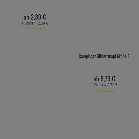
ab
2,
89
€
1 Stück =
2,
89
€
Campingaz Glühstrumpf Größe S
ab
8,
79
€
1 Stück =
8,
79
€