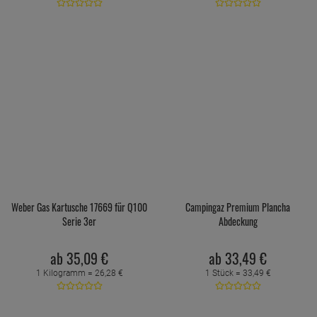
Weber Gas Kartusche 17669 für Q100
Campingaz Premium Plancha
Serie 3er
Abdeckung
ab
35,
09
€
ab
33,
49
€
1 Kilogramm =
26,
28
€
1 Stück =
33,
49
€