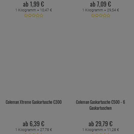
ab
1,
99
€
ab
7,
09
€
1 Kilogramm =
10,
47
€
1 Kilogramm =
29,
54
€
Coleman Xtreme Gaskartusche C300
Coleman Gaskartusche C500 - 6
Gaskartuschen
ab
6,
39
€
ab
29,
79
€
1 Kilogramm =
27,
78
€
1 Kilogramm =
11,
28
€