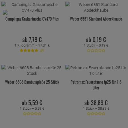
Campingaz Gaskartusche CV470 Plus
Weber 6551 Standard Abdeckhaube
ab
7,
79
€
ab
0,
19
€
1 Kilogramm =
17,
31
€
1 Stück =
0,
19
€
49
Weber 6608 Bambusspieße 25 Stück
Petromax Feuerpfanne fp25 für 1,6
Liter
ab
5,
59
€
ab
38,
89
€
1 Stück =
5,
59
€
1 Stück =
38,
89
€