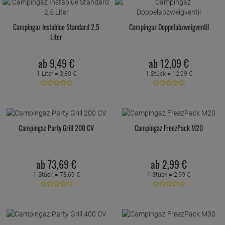
Campingaz Instablue Standard 2,5
Campingaz Doppelabzweigventil
Liter
ab
9,
49
€
ab
12,
09
€
1 Liter =
3,
80
€
1 Stück =
12,
09
€
Campingaz Party Grill 200 CV
Campingaz FreezPack M20
ab
73,
69
€
ab
2,
99
€
1 Stück =
73,
69
€
1 Stück =
2,
99
€