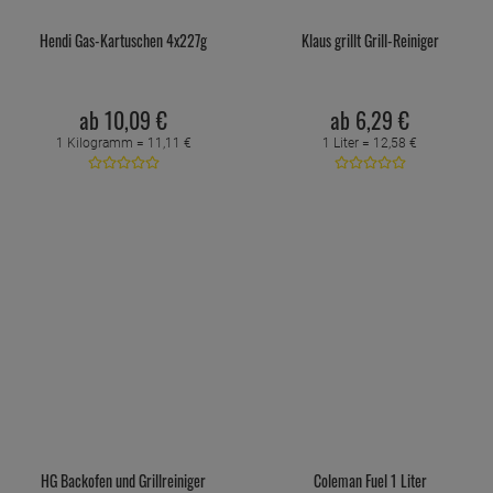
Hendi Gas-Kartuschen 4x227g
Klaus grillt Grill-Reiniger
ab
10,
09
€
ab
6,
29
€
1 Kilogramm =
11,
11
€
1 Liter =
12,
58
€
HG Backofen und Grillreiniger
Coleman Fuel 1 Liter