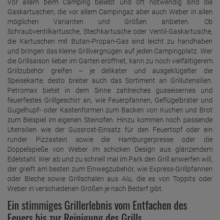
Vor allem beim Camping beliebt und oft notwendig sind die
Gaskartuschen, die vor allem Campingaz aber auch Weber in allen
möglichen Varianten und Größen anbieten. Ob
Schraubventilkartusche, Stechkartusche oder Ventil-Gaskartusche,
die Kartuschen mit Butan-Propan-Gas sind leicht zu handhaben
und bringen das kleine Grillvergnügen auf jeden Campingplatz. Wer
die Grillsaison lieber im Garten eröffnet, kann zu noch vielfältigerem
Grillzubehör greifen – je delikater und ausgeklügelter die
Speisekarte, desto breiter auch das Sortiment an Grillutensilien.
Petromax bietet in dem Sinne zahlreiches gusseisernes und
feuerfestes Grillgeschirr an, wie Feuerpfannen, Geflügelbräter und
Gugelhupf- oder Kastenformen zum Backen von Kuchen und Brot
zum Beispiel im eigenen Steinofen. Hinzu kommen noch passende
Utensilien wie der Gussrost-Einsatz für den Feuertopf oder ein
runder Pizzastein sowie die Hamburgerpresse oder die
Doppelspieße von Weber im schicken Design aus glänzendem
Edelstahl. Wer ab und zu schnell mal im Park den Grill anwerfen will,
der greift am besten zum Einwegzubehör, wie Express-Grillpfannen
oder Bleche sowie Grillschalen aus Alu, die es von Toppits oder
Weber in verschiedenen Größen je nach Bedarf gibt.
Ein stimmiges Grillerlebnis vom Entfachen des
Feuers bis zur Reinigung des Grills