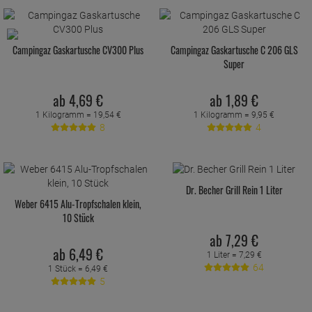
Campingaz Gaskartusche CV300 Plus
Campingaz Gaskartusche C 206 GLS
Super
ab
4,
69
€
ab
1,
89
€
1 Kilogramm =
19,
54
€
1 Kilogramm =
9,
95
€
8
4
Dr. Becher Grill Rein 1 Liter
Weber 6415 Alu-Tropfschalen klein,
10 Stück
ab
7,
29
€
ab
6,
49
€
1 Liter =
7,
29
€
64
1 Stück =
6,
49
€
5