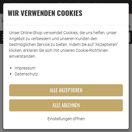
Jetzt für den Newsletter entscheiden und 5% Rabatt auf Ihre nächste Bestellung erhalten
✕
–
Zum Newsletter
WIR VERWENDEN COOKIES
0
0
MERKZETTEL
WARENK
ANMELDEN
AUFKLAPPEN
AUFKLA
ANMELDEN
MERKZETTEL
WARENKORB:
Unser Online-Shop verwendet Cookies, die uns helfen, unser
MENÜ
Angebot zu verbessern und unseren Kunden den
bestmöglichen Service zu bieten. Indem Sie auf "Akzeptieren"
klicken, erklären Sie sich mit unseren Cookie-Richtlinien
Weiter einkaufen
www.wark24.de
Leben & Wohnen
Baumarkt
Grillzubehör
einverstanden.
Campingaz FreezPack M30
Impressum
Datenschutz
Campingaz FreezPack M30
ALLE AKZEPTIEREN
Artikel-Nummer:
10015307
ALLE ABLEHNEN
Einstellungen öffnen