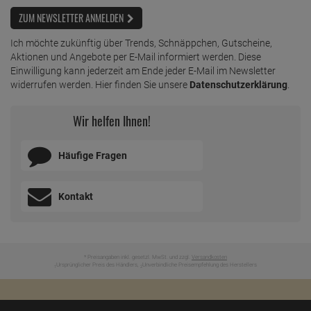
ZUM NEWSLETTER ANMELDEN
Ich möchte zukünftig über Trends, Schnäppchen, Gutscheine,
Aktionen und Angebote per E-Mail informiert werden. Diese
Einwilligung kann jederzeit am Ende jeder E-Mail im Newsletter
widerrufen werden. Hier finden Sie unsere
Datenschutzerklärung
.
Wir helfen Ihnen!
Häufige Fragen
Kontakt
* Preisangaben inkl. gesetzl. MwSt. und zzgl.
Versandkosten
Ursprünglicher Preis des Händlers,
Unverbindliche Preisempfehlung des Herstellers
1
2