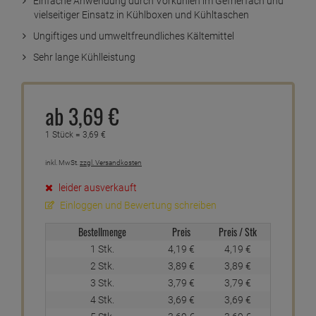
Einfache Anwendung durch Vorkühlen im Gefrierfach und
vielseitiger Einsatz in Kühlboxen und Kühltaschen
Ungiftiges und umweltfreundliches Kältemittel
Sehr lange Kühlleistung
ab
3,
69
€
1 Stück =
3,
69
€
inkl. MwSt.
zzgl. Versandkosten
leider ausverkauft
Einloggen und Bewertung schreiben
Bestellmenge
Preis
Preis / Stk
1 Stk.
4,
19
€
4,
19
€
2 Stk.
3,
89
€
3,
89
€
3 Stk.
3,
79
€
3,
79
€
4 Stk.
3,
69
€
3,
69
€