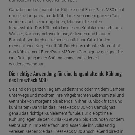
auf Touren mit dem eigenen Camper.
Ganz besonders macht das Kühlelement FreezPack M30 nicht
nur seine langanhaltende Kühldauer von einem ganzen Tag,
sondern auch seine ungiftigen, lebensmittelechten
Inhaltsstoffe. Das Kühlmittel in diesem Kühlakku besteht aus
Wasser, Karboxymethycellulose, Aktiziden und blauem
Farbstoff wodurch es keinerlei schädliche Gifte für den
menschlichen Körper enthält. Durch das robuste Material ist
das Kühlelement FreezPack M30 von Campignaz geeignet für
eine Reinigung in der Spülmaschine und jederzeit
wiederverwendbar.
Die richtige Anwendung für eine langanhaltende Kühlung
des FreezPack M30
Sie sind den ganzen Tag am Badestrand oder mit dem Camper
unterwegs und möchten Ihre mitgebrachten Lebensmittel und
Getränke von morgens bis abends in Ihrer Kühlbox frisch und
kühl halten? Dann ist das FreezPack M30 von Campignaz
genau das richtige Kühlelement für Sie. Für die optimale
Kühlung legen Sie den Kühlakku etwa 2 bis 4 Stunden vor dem
Gebrauch in Ihr Gefrierfach und lassen Sie ihn vollständig
vereisen. Geben Sie das FreezPack M30 anschließend direkt in