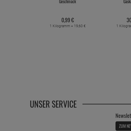
Geschmack
Gask
0,
99
€
30
1 Kilogramm =
19,
60
€
1 Kilog
UNSER SERVICE
Newslet
ZUM NE