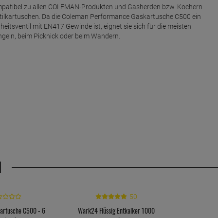
mpatibel zu allen COLEMAN-Produkten und Gasherden bzw. Kochern
ntilkartuschen. Da die Coleman Performance Gaskartusche C500 ein
heitsventil mit EN417 Gewinde ist, eignet sie sich für die meisten
Angeln, beim Picknick oder beim Wandern.
H
50
artusche C500 - 6
Wark24 Flüssig Entkalker 1000