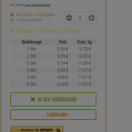
inkl. MwSt.
zzgl. Versandkosten
Nur noch 1 verfügbar
1-3 Tage Lieferzeit
Einloggen und Bewertung schreiben
Bestellmenge
Preis
Preis / kg
1 Stk.
5,
59
€
12,
70
€
2 Stk.
5,
29
€
12,
02
€
3 Stk.
5,
19
€
11,
80
€
4 Stk.
5,
09
€
11,
57
€
5 Stk.
5,
09
€
11,
57
€
6 Stk.
5,
09
€
11,
57
€
IN DEN WARENKORB
LAGERALARM