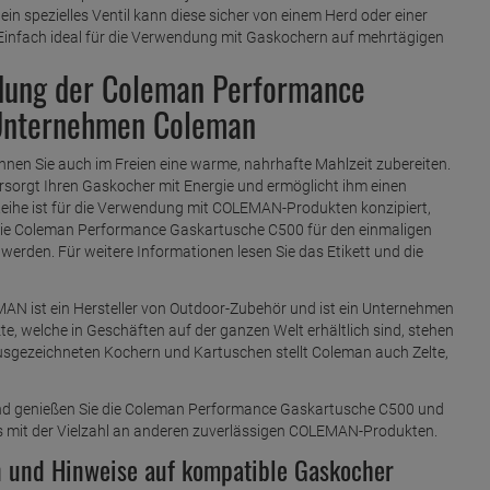
in spezielles Ventil kann diese sicher von einem Herd oder einer
Einfach ideal für die Verwendung mit Gaskochern auf mehrtägigen
ndung der Coleman Performance
Unternehmen Coleman
en Sie auch im Freien eine warme, nahrhafte Mahlzeit zubereiten.
orgt Ihren Gaskocher mit Energie und ermöglicht ihm einen
Reihe ist für die Verwendung mit COLEMAN-Produkten konzipiert,
t die Coleman Performance Gaskartusche C500 für den einmaligen
 werden. Für weitere Informationen lesen Sie das Etikett und die
MAN ist ein Hersteller von Outdoor-Zubehör und ist ein Unternehmen
te, welche in Geschäften auf der ganzen Welt erhältlich sind, stehen
 ausgezeichneten Kochern und Kartuschen stellt Coleman auch Zelte,
und genießen Sie die Coleman Performance Gaskartusche C500 und
s mit der Vielzahl an anderen zuverlässigen COLEMAN-Produkten.
n und Hinweise auf kompatible Gaskocher