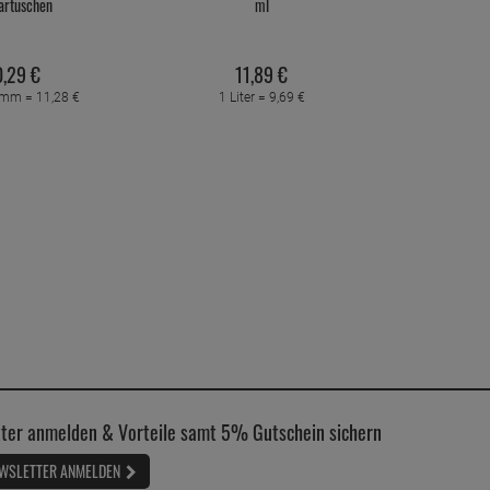
artuschen
ml
,
29
€
11,
89
€
ramm =
11,
28
€
1 Liter =
9,
69
€
ter anmelden & Vorteile samt 5% Gutschein sichern
WSLETTER ANMELDEN