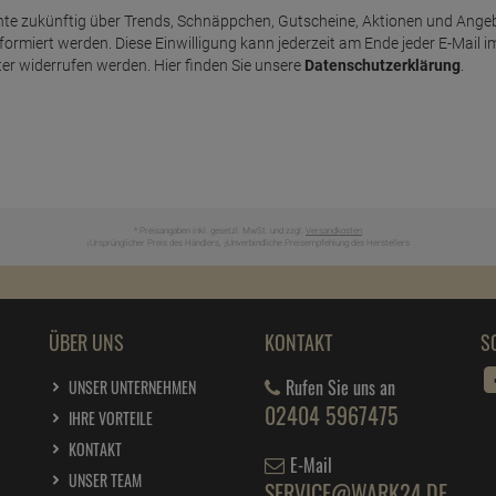
te zukünftig über Trends, Schnäppchen, Gutscheine, Aktionen und Ange
nformiert werden. Diese Einwilligung kann jederzeit am Ende jeder E-Mail i
er widerrufen werden. Hier finden Sie unsere
Datenschutzerklärung
.
* Preisangaben inkl. gesetzl. MwSt. und zzgl.
Versandkosten
Ursprünglicher Preis des Händlers,
Unverbindliche Preisempfehlung des Herstellers
1
2
ÜBER UNS
KONTAKT
S
Rufen Sie uns an
UNSER UNTERNEHMEN
02404 5967475
IHRE VORTEILE
KONTAKT
E-Mail
UNSER TEAM
SERVICE@WARK24.DE