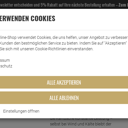
Newsletter entscheiden und 5% Rabatt auf Ihre nächste Bestellung erhalten –
Zum 
VERWENDEN COOKIES
line-Shop verwendet Cookies, die uns helfen, unser Angebot zu verbesse
Kunden den bestmöglichen Service zu bieten. Indem Sie auf "Akzeptieren" 
EL- & GASTROBEDARF
DROGERIE
KÜCHE & HAUSHALT
KFZ
SCANPART
HANS
Sie sich mit unseren Cookie-Richtlinien einverstanden.
essum
rkt
Grillzubehör
Coleman Performance Gaskartusche C500
schutz
 Gaskartusche C500
ALLE AKZEPTIEREN
ALLE ABLEHNEN
Kurzbeschreibung
Einstellungen öffnen
Dank Butan-Propan-Mischung liefert
die Kartusche konstante Leistung –
selbst bei Wind und Kälte bleibt der