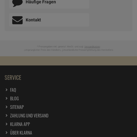
Häufige Fragen
Kontakt
* Preisangaben inkl. gesetzl. MwSt. und zzgl.
Versandkosten
Ursprünglicher Preis des Händlers,
Unverbindliche Preisempfehlung des Herstellers
1
2
SERVICE
FAQ
BLOG
SITEMAP
ZAHLUNG UND VERSAND
KLARNA APP
ÜBER KLARNA