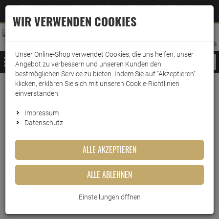
Jetzt für den Newsletter entscheiden und 5% Rabatt auf Ihre nächste Bestellung erhalten
✕
–
Zum Newsletter
WIR VERWENDEN COOKIES
0
0
MERKZETTEL
WARENK
ANMELDEN
AUFKLAPPEN
AUFKLA
ANMELDEN
MERKZETTEL
WARENKORB:
Unser Online-Shop verwendet Cookies, die uns helfen, unser
MENÜ
Angebot zu verbessern und unseren Kunden den
bestmöglichen Service zu bieten. Indem Sie auf "Akzeptieren"
klicken, erklären Sie sich mit unseren Cookie-Richtlinien
Weiter einkaufen
www.wark24.de
Leben & Wohnen
Baumarkt
Grillzubehör
einverstanden.
Petromax Feuertopf ft3 (mit Standfüssen)
Impressum
Datenschutz
Petromax Feuertopf ft3 (mit
Standfüssen)
ALLE AKZEPTIEREN
Artikel-Nummer:
10012953
ALLE ABLEHNEN
Einstellungen öffnen
Kurzbeschreibung