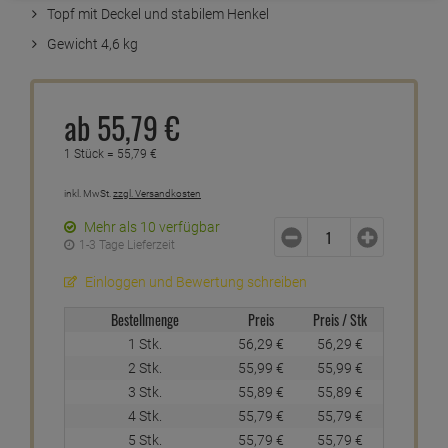
Topf mit Deckel und stabilem Henkel
Gewicht 4,6 kg
ab
55,
79
€
1 Stück =
55,
79
€
inkl. MwSt.
zzgl. Versandkosten
Mehr als 10 verfügbar
1-3 Tage Lieferzeit
Einloggen und Bewertung schreiben
Bestellmenge
Preis
Preis / Stk
1 Stk.
56,
29
€
56,
29
€
2 Stk.
55,
99
€
55,
99
€
3 Stk.
55,
89
€
55,
89
€
4 Stk.
55,
79
€
55,
79
€
5 Stk.
55,
79
€
55,
79
€