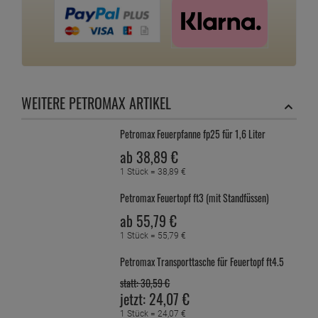
WEITERE PETROMAX ARTIKEL
Petromax Feuerpfanne fp25 für 1,6 Liter
ab
38,
89
€
1 Stück =
38,
89
€
Petromax Feuertopf ft3 (mit Standfüssen)
ab
55,
79
€
1 Stück =
55,
79
€
Petromax Transporttasche für Feuertopf ft4.5
statt:
30,
59
€
jetzt:
24,
07
€
1 Stück =
24,
07
€