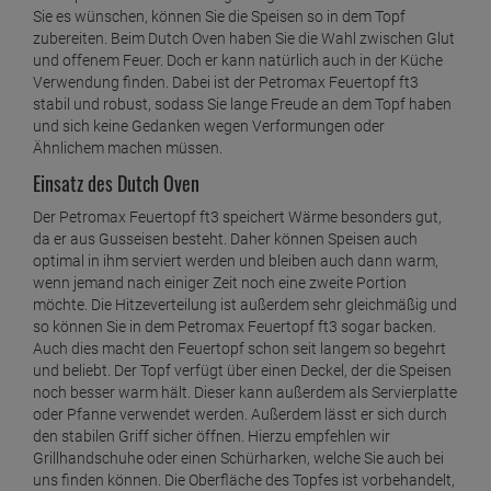
Sie es wünschen, können Sie die Speisen so in dem Topf
zubereiten. Beim Dutch Oven haben Sie die Wahl zwischen Glut
und offenem Feuer. Doch er kann natürlich auch in der Küche
Verwendung finden. Dabei ist der Petromax Feuertopf ft3
stabil und robust, sodass Sie lange Freude an dem Topf haben
und sich keine Gedanken wegen Verformungen oder
Ähnlichem machen müssen.
Einsatz des Dutch Oven
Der Petromax Feuertopf ft3 speichert Wärme besonders gut,
da er aus Gusseisen besteht. Daher können Speisen auch
optimal in ihm serviert werden und bleiben auch dann warm,
wenn jemand nach einiger Zeit noch eine zweite Portion
möchte. Die Hitzeverteilung ist außerdem sehr gleichmäßig und
so können Sie in dem Petromax Feuertopf ft3 sogar backen.
Auch dies macht den Feuertopf schon seit langem so begehrt
und beliebt. Der Topf verfügt über einen Deckel, der die Speisen
noch besser warm hält. Dieser kann außerdem als Servierplatte
oder Pfanne verwendet werden. Außerdem lässt er sich durch
den stabilen Griff sicher öffnen. Hierzu empfehlen wir
Grillhandschuhe oder einen Schürharken, welche Sie auch bei
uns finden können. Die Oberfläche des Topfes ist vorbehandelt,