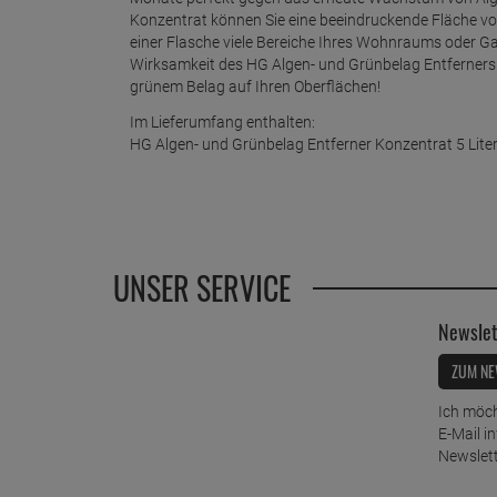
Konzentrat können Sie eine beeindruckende Fläche von
einer Flasche viele Bereiche Ihres Wohnraums oder Ga
Wirksamkeit des HG Algen- und Grünbelag Entferner
grünem Belag auf Ihren Oberflächen!
Im Lieferumfang enthalten:
HG Algen- und Grünbelag Entferner Konzentrat 5 Lite
UNSER SERVICE
Newslet
ZUM NE
Ich möch
E-Mail i
Newslett