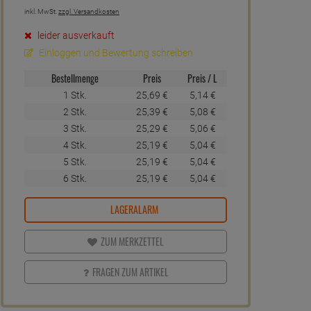
inkl. MwSt.
zzgl. Versandkosten
leider ausverkauft
Einloggen und Bewertung schreiben
Bestellmenge
Preis
Preis / L
1 Stk.
25,
69
€
5,
14
€
2 Stk.
25,
39
€
5,
08
€
3 Stk.
25,
29
€
5,
06
€
4 Stk.
25,
19
€
5,
04
€
5 Stk.
25,
19
€
5,
04
€
6 Stk.
25,
19
€
5,
04
€
LAGERALARM
ZUM MERKZETTEL
FRAGEN ZUM ARTIKEL