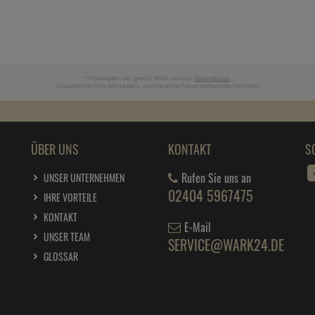
* Preisangaben inkl. gesetzl. MwSt. und zzgl.
Versandkosten
Ursprünglicher Preis des Händlers,
Unverbindliche Preisempfehlung des Herstellers
1
2
ÜBER UNS
KONTAKT
S
Rufen Sie uns an
UNSER UNTERNEHMEN
02404 5967475
IHRE VORTEILE
KONTAKT
E-Mail
UNSER TEAM
SERVICE@WARK24.DE
GLOSSAR