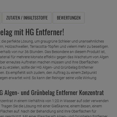
ZUTATEN / INHALTSSTOFFE
BEWERTUNGEN
belag mit HG Entferner!
t die perfekte Lösung, um graugrüne Schleier und unansehnliches
, Holzschwellen, Terracotta-Töpfen und vielem mehr zu beseitigen.
erhalb von nur 36 Stunden. Das Besondere an diesem Produkt ist,
Material für mehrere Monate effektiv gegen das Wachstum von Algen
 über erneutes Auftreten machen müssen und Ihre Oberflächen
 zu erzielen, sollte der HG Algen- und Grünbelag Entferner
n. Es empfiehlt sich zudem, den Auftrag zu einem Zeitpunkt
egen erwartet wird. So kann der Reiniger seine volle Wirkung
HG Algen- und Grünbelag Entferner Konzentrat
nzentrat in einem Verhältnis von 1:20 in Wasser auf oder verwenden
r. Tragen Sie die Lösung mit einer Gießkanne, einem Besen, einem
Flächen auf. Nach der Behandlung sind Ihre Oberflächen für
n geschützt. Mit einer Flasche HG Algen- und Grünbelag Entferner