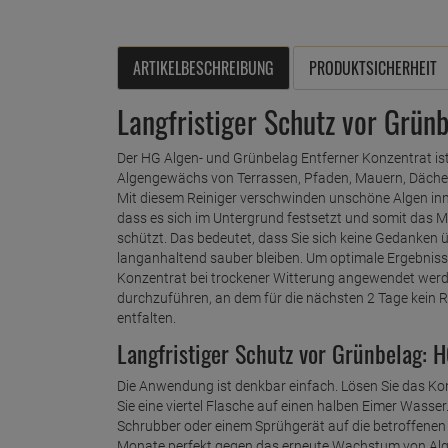
ARTIKELBESCHREIBUNG
PRODUKTSICHERHEIT
Langfristiger Schutz vor Grün
Der HG Algen- und Grünbelag Entferner Konzentrat is
Algengewächs von Terrassen, Pfaden, Mauern, Dächern
Mit diesem Reiniger verschwinden unschöne Algen inn
dass es sich im Untergrund festsetzt und somit das 
schützt. Das bedeutet, dass Sie sich keine Gedanken
langanhaltend sauber bleiben. Um optimale Ergebnisse
Konzentrat bei trockener Witterung angewendet werde
durchzuführen, an dem für die nächsten 2 Tage kein R
entfalten.
Langfristiger Schutz vor Grünbelag: 
Die Anwendung ist denkbar einfach. Lösen Sie das Ko
Sie eine viertel Flasche auf einen halben Eimer Wasse
Schrubber oder einem Sprühgerät auf die betroffenen 
Monate perfekt gegen das erneute Wachstum von Alge