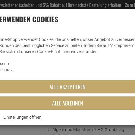
Newsletter entscheiden und 5% Rabatt auf Ihre nächste Bestellung erhalten –
Zum 
VERWENDEN COOKIES
line-Shop verwendet Cookies, die uns helfen, unser Angebot zu verbesse
Kunden den bestmöglichen Service zu bieten. Indem Sie auf "Akzeptieren" 
EL- & GASTROBEDARF
DROGERIE
KÜCHE & HAUSHALT
KFZ
SCANPART
HANS
Sie sich mit unseren Cookie-Richtlinien einverstanden.
essum
rkt
Grünbelagentferner
HG Algen- und Grünbelag Entferner Konzentrat 5 Li…
schutz
ag Entferner Konzentrat 5 Lit
ALLE AKZEPTIEREN
ALLE ABLEHNEN
Einstellungen öffnen
Kurzbeschreibung
Algen- und Moosfrei mit HG Grünbelag