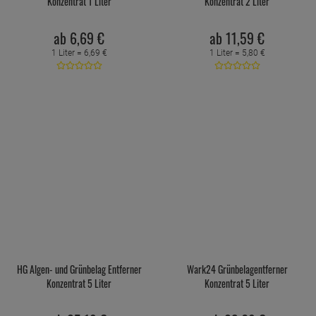
Konzentrat 1 Liter
Konzentrat 2 Liter
ab
6,
69
€
ab
11,
59
€
1 Liter =
6,
69
€
1 Liter =
5,
80
€
HG Algen- und Grünbelag Entferner
Wark24 Grünbelagentferner
Konzentrat 5 Liter
Konzentrat 5 Liter