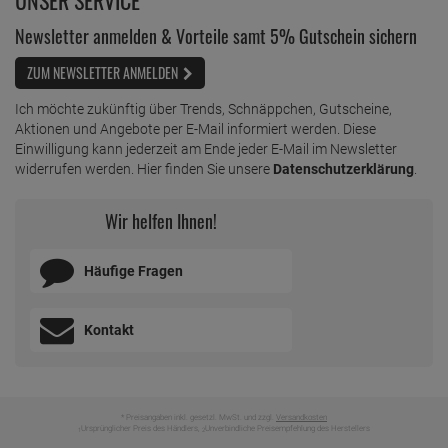
Newsletter anmelden & Vorteile samt 5% Gutschein sichern
ZUM NEWSLETTER ANMELDEN
Ich möchte zukünftig über Trends, Schnäppchen, Gutscheine,
Aktionen und Angebote per E-Mail informiert werden. Diese
Einwilligung kann jederzeit am Ende jeder E-Mail im Newsletter
widerrufen werden. Hier finden Sie unsere
Datenschutzerklärung
.
Wir helfen Ihnen!
Häufige Fragen
Kontakt
* Preisangaben inkl. gesetzl. MwSt. und zzgl.
Versandkosten
Ursprünglicher Preis des Händlers,
Unverbindliche Preisempfehlung des Herstellers
1
2