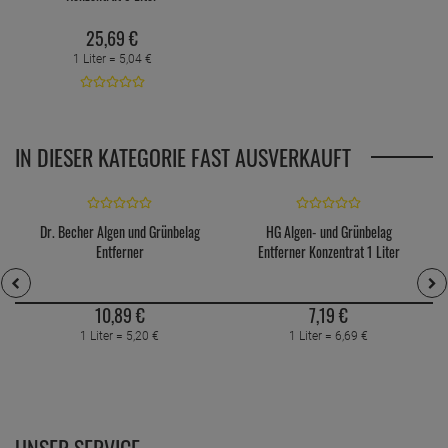
25,
69
€
1 Liter =
5,
04
€
IN DIESER KATEGORIE FAST AUSVERKAUFT
Dr. Becher Algen und Grünbelag
HG Algen- und Grünbelag
Entferner
Entferner Konzentrat 1 Liter
10,
89
€
7,
19
€
1 Liter =
5,
20
€
1 Liter =
6,
69
€
UNSER SERVICE