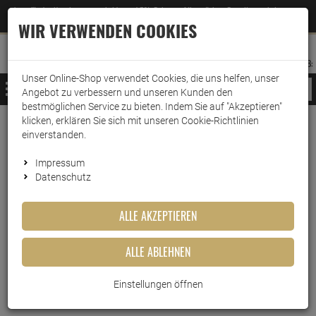
Jetzt für den Newsletter entscheiden und 5% Rabatt auf Ihre nächste Bestellung erhalten
✕
–
Zum Newsletter
WIR VERWENDEN COOKIES
0
0
MERKZETTEL
WARENK
ANMELDEN
AUFKLAPPEN
AUFKLA
ANMELDEN
MERKZETTEL
WARENKORB:
Unser Online-Shop verwendet Cookies, die uns helfen, unser
MENÜ
Angebot zu verbessern und unseren Kunden den
bestmöglichen Service zu bieten. Indem Sie auf "Akzeptieren"
klicken, erklären Sie sich mit unseren Cookie-Richtlinien
www.wark24.de
Leben & Wohnen
Baumarkt
Grünbelagentferner
einverstanden.
Grünbelagentferner
Impressum
Datenschutz
DIE MEISTGEKAUFTEN PRODUKTE DIESER
KATEGORIE
ALLE AKZEPTIEREN
ALLE ABLEHNEN
HG Algen- und Grünbelag
Entferner Konzentrat 5 Liter
Einstellungen öffnen