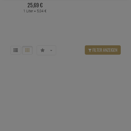
25,
69
€
1 Liter =
5,
04
€
FILTER ANZEIGEN