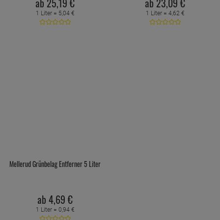
ab
25,
19
€
ab
23,
09
€
1 Liter =
5,
04
€
1 Liter =
4,
62
€
Mellerud Grünbelag Entferner 5 Liter
ab
4,
69
€
1 Liter =
0,
94
€