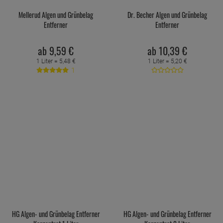
Mellerud Algen und Grünbelag
Dr. Becher Algen und Grünbelag
Entferner
Entferner
ab
9,
59
€
ab
10,
39
€
1 Liter =
5,
48
€
1 Liter =
5,
20
€
1
HG Algen- und Grünbelag Entferner
HG Algen- und Grünbelag Entferner