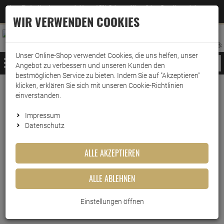
Jetzt für den Newsletter entscheiden und 5% Rabatt auf Ihre nächste Bestellung erhalten
✕
–
Zum Newsletter
WIR VERWENDEN COOKIES
0
0
MERKZETTEL
WARENK
ANMELDEN
AUFKLAPPEN
AUFKLA
ANMELDEN
MERKZETTEL
WARENKORB:
Unser Online-Shop verwendet Cookies, die uns helfen, unser
MENÜ
Angebot zu verbessern und unseren Kunden den
bestmöglichen Service zu bieten. Indem Sie auf "Akzeptieren"
klicken, erklären Sie sich mit unseren Cookie-Richtlinien
Weiter einkaufen
www.wark24.de
Leben & Wohnen
Baumarkt
Grünbelagentferner
einverstanden.
Mellerud Grünbelag Entferner 5 Liter
Impressum
Datenschutz
Mellerud Grünbelag Entferner 5
Liter
ALLE AKZEPTIEREN
Artikel-Nummer:
10010806
ALLE ABLEHNEN
Einstellungen öffnen
Kurzbeschreibung