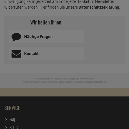
Einwilligung kann jederzeit am Ende jeder E-Mail im Newsletter
widerrufen werden. Hier finden Sie unsere
Datenschutzerklärung
.
Wir helfen Ihnen!
Häufige Fragen
Kontakt
* Preisangaben inkl. gesetzl. MwSt. und zzgl.
Versandkosten
Ursprünglicher Preis des Händlers,
Unverbindliche Preisempfehlung des Herstellers
1
2
SERVICE
FAQ
BLOG