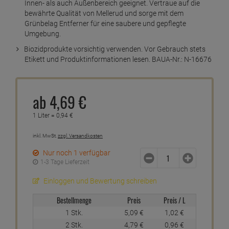
Innen- als auch Außenbereich geeignet. Vertraue auf die
bewährte Qualität von Mellerud und sorge mit dem
Grünbelag Entferner für eine saubere und gepflegte
Umgebung.
Biozidprodukte vorsichtig verwenden. Vor Gebrauch stets
Etikett und Produktinformationen lesen. BAUA-Nr.: N-16676
ab
4,
69
€
1 Liter =
0,
94
€
inkl. MwSt.
zzgl. Versandkosten
Nur noch 1 verfügbar
1-3 Tage Lieferzeit
Einloggen und Bewertung schreiben
Bestellmenge
Preis
Preis / L
1 Stk.
5,
09
€
1,
02
€
2 Stk.
4,
79
€
0,
96
€