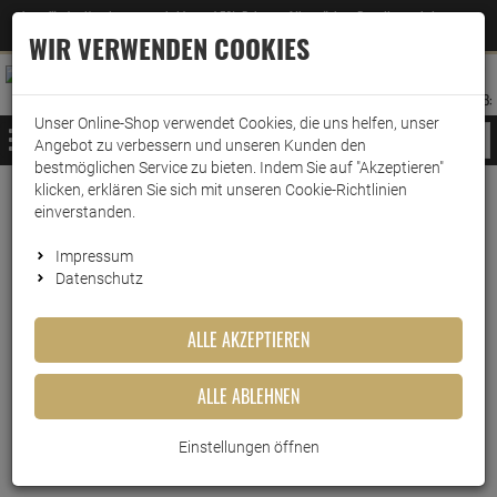
Jetzt für den Newsletter entscheiden und 5% Rabatt auf Ihre nächste Bestellung erhalten
✕
–
Zum Newsletter
WIR VERWENDEN COOKIES
0
0
MERKZETTEL
WARENK
ANMELDEN
AUFKLAPPEN
AUFKLA
ANMELDEN
MERKZETTEL
WARENKORB:
Unser Online-Shop verwendet Cookies, die uns helfen, unser
MENÜ
Angebot zu verbessern und unseren Kunden den
bestmöglichen Service zu bieten. Indem Sie auf "Akzeptieren"
klicken, erklären Sie sich mit unseren Cookie-Richtlinien
Weiter einkaufen
www.wark24.de
Leben & Wohnen
Baumarkt
Sprays & Marker
einverstanden.
edding Permanent Spray Kunststoffgrundierung 200ml
Impressum
Datenschutz
edding Permanent Spray
ALLE AKZEPTIEREN
Kunststoffgrundierung 200ml
ALLE ABLEHNEN
Artikel-Nummer:
10012807
Einstellungen öffnen