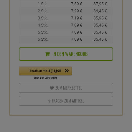
1 Stk.
7,
59
€
37,
95
€
2 Stk.
7,
29
€
36,
45
€
3 Stk.
7,
19
€
35,
95
€
4 Stk.
7,
09
€
35,
45
€
5 Stk.
7,
09
€
35,
45
€
6 Stk.
7,
09
€
35,
45
€
IN DEN WARENKORB
ZUM MERKZETTEL
FRAGEN ZUM ARTIKEL