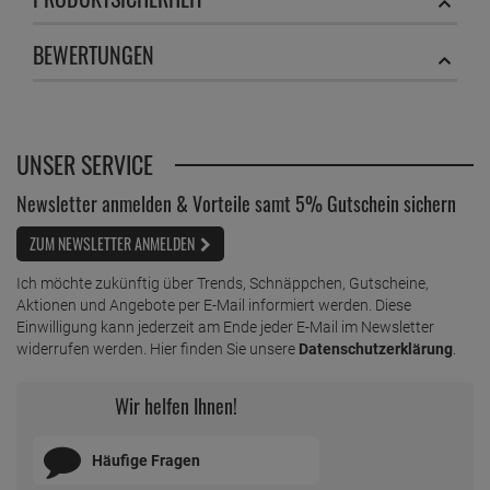
ab
6,
89
€
1 Liter =
34,
45
€
BEWERTUNGEN
edding Permanent Spray pastellgelb 200 ml
ab
6,
89
€
1 Liter =
34,
45
€
edding Permanent Spray pastellgrün matt 200
UNSER SERVICE
ml
Newsletter anmelden & Vorteile samt 5% Gutschein sichern
ab
6,
79
€
1 Liter =
33,
95
€
ZUM NEWSLETTER ANMELDEN
edding Permanent Spray pastellrosa 200 ml
ab
6,
89
€
Ich möchte zukünftig über Trends, Schnäppchen, Gutscheine,
Aktionen und Angebote per E-Mail informiert werden. Diese
1 Liter =
34,
45
€
Einwilligung kann jederzeit am Ende jeder E-Mail im Newsletter
edding Permanent Spray petrol matt 200 ml
widerrufen werden. Hier finden Sie unsere
Datenschutzerklärung
.
ab
6,
89
€
Wir helfen Ihnen!
1 Liter =
34,
45
€
edding Permanent Spray purpurrot 200 ml
Häufige Fragen
ab
6,
89
€