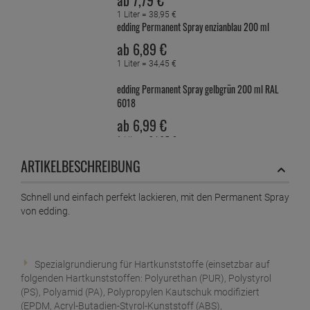
ab
7,
79
€
1 Liter =
38,
95
€
edding Permanent Spray enzianblau 200 ml
ab
6,
89
€
1 Liter =
34,
45
€
edding Permanent Spray gelbgrün 200 ml RAL
6018
ab
6,
99
€
1 Liter =
34,
95
€
edding Permanent Spray hellelfenbein 200 ml
ARTIKELBESCHREIBUNG
ab
6,
89
€
1 Liter =
34,
45
€
Schnell und einfach perfekt lackieren, mit den Permanent Spray
von edding.
edding Permanent Spray Klarlack glänzend 200
ml
ab
6,
09
€
Spezialgrundierung für Hartkunststoffe (einsetzbar auf
1 Liter =
30,
45
€
edding Permanent Spray Klarlack seidenmatt
folgenden Hartkunststoffen: Polyurethan (PUR), Polystyrol
200 ml
(PS), Polyamid (PA), Polypropylen Kautschuk modifiziert
(EPDM, Acryl-Butadien-Styrol-Kunststoff (ABS),