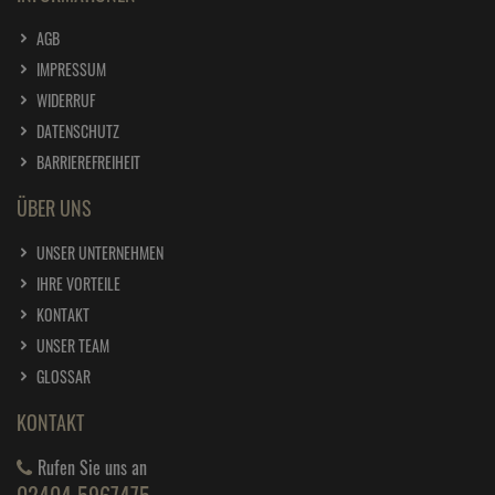
1 Liter =
34,
45
€
AGB
edding Permanent Spray tiefschwarz glänzend
IMPRESSUM
200 ml RAL 9005
WIDERRUF
ab
6,
89
€
DATENSCHUTZ
1 Liter =
34,
45
€
edding Permanent Spray tiefschwarz matt 200
BARRIEREFREIHEIT
ml RAL 9005
ÜBER UNS
ab
6,
89
€
1 Liter =
34,
45
€
UNSER UNTERNEHMEN
edding Permanent Spray Universalgrundierung
IHRE VORTEILE
grau 200 ml
KONTAKT
ab
6,
09
€
UNSER TEAM
1 Liter =
30,
45
€
edding Permanent Spray verkehrsgelb 200 ml
GLOSSAR
RAL 1023
ab
6,
89
€
KONTAKT
1 Liter =
34,
45
€
edding Permanent Spray verkehrsrot glänzend
Rufen Sie uns an
200 ml RAL 3020