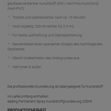
ab
6,
09
€
glasfaserverstärkter Kunststoff (GfK), Hart-Polyvinylchlorid
1 Liter =
30,
45
€
(Hart-PVC)
edding Permanent Spray Kunststoffgrundierung
200ml
Trocken und überlackierbar nach ca. 15 Minuten
ab
7,
09
€
Hoch ergiebig: 200 ml reichen für 2-3 m2
1 Liter =
35,
45
€
edding Permanent Spray lichtgrau 200 ml
Für beste Lackhaftung und Glanzoptimierung
Premium Acr RAL 7035
Gewährleistet einen sparsamen Einsatz des nachfolgenden
ab
5,
59
€
Decklackes
1 Liter =
27,
95
€
edding Permanent Spray light lavender 200 ml
Gleicht Unebenheiten des Untergrundes aus
ab
6,
89
€
Hält innen & außen
1 Liter =
34,
45
€
edding Permanent Spray mellow mint 200 ml
ab
6,
89
€
Die professionelle Grundierung ist ideal geeignet für Kunststoff
1 Liter =
34,
45
€
Im Lieferumfang enthalten:
edding Permanent Spray moosgrün matt 200 ml
edding Permanent Spray Kunststoffgrundierung 200ml
RAL 6005
PRODUKTSICHERHEIT