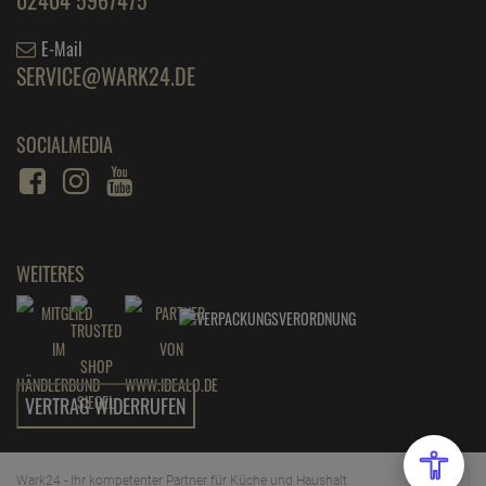
02404 5967475
ab
6,
89
€
E-Mail
1 Liter =
34,
45
€
edding Permanent Spray verkehrsrot matt 200
SERVICE@WARK24.DE
ml RAL 3020
ab
6,
89
€
SOCIALMEDIA
1 Liter =
34,
45
€
edding Permanent Spray verkehrsweiß 200 ml
RAL 9016
ab
7,
19
€
1 Liter =
35,
95
€
edding Permanent Spray verkehrsweiß glänzend
WEITERES
200 RAL 9016
ab
6,
89
€
1 Liter =
34,
45
€
VERTRAG WIDERRUFEN
Wark24 - Ihr kompetenter Partner für Küche und Haushalt