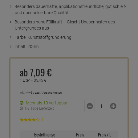
Besonders dauerhafte, applikationsfreundliche, gut schleif-
und überlackierbare Qualität
Besonders hohe Füllkraft – Gleicht Unebenheiten des
Untergrundes aus
Farbe: Kunststoffgrundierung
Inhalt: 200ml
ab
7,
09
€
1 Liter =
35,
45
€
inkl. MwSt.
zzgl. Versandkosten
Mehr als 10 verfügbar
1-3 Tage Lieferzeit
1
Bestellmenge
Preis
Preis / L