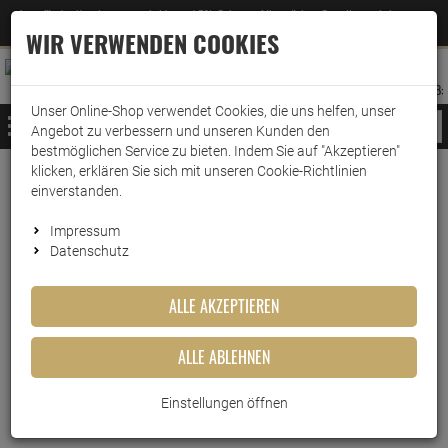
Jetzt für den Newsletter entscheiden und 5% Rabatt auf Ihre nächste Bestellung erhalten
✕
–
Zum Newsletter
WIR VERWENDEN COOKIES
0
0
MERKZETTEL
WARENK
ANMELDEN
AUFKLAPPEN
AUFKLA
ANMELDEN
MERKZETTEL
WARENKORB:
Unser Online-Shop verwendet Cookies, die uns helfen, unser
MENÜ
Angebot zu verbessern und unseren Kunden den
bestmöglichen Service zu bieten. Indem Sie auf "Akzeptieren"
klicken, erklären Sie sich mit unseren Cookie-Richtlinien
Weiter einkaufen
www.wark24.de
Leben & Wohnen
Baumarkt
Sprays & Marker
einverstanden.
edding Permanent Spray pastellgelb 200 ml
Impressum
Datenschutz
edding Permanent Spray
pastellgelb 200 ml
ALLE AKZEPTIEREN
Artikel-Nummer:
10012797
ALLE ABLEHNEN
Einstellungen öffnen
Kurzbeschreibung