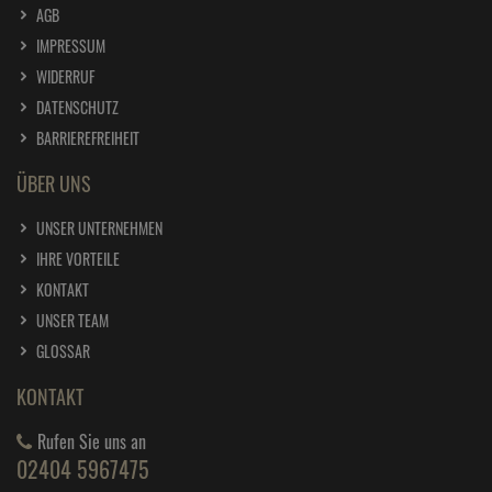
AGB
1 Liter =
34,
45
€
edding Permanent Spray verkehrsrot matt 200
IMPRESSUM
ml RAL 3020
WIDERRUF
ab
6,
89
€
DATENSCHUTZ
1 Liter =
34,
45
€
edding Permanent Spray verkehrsweiß 200 ml
BARRIEREFREIHEIT
RAL 9016
ÜBER UNS
ab
7,
19
€
1 Liter =
35,
95
€
UNSER UNTERNEHMEN
edding Permanent Spray verkehrsweiß glänzend
200 RAL 9016
IHRE VORTEILE
ab
6,
89
€
KONTAKT
UNSER TEAM
1 Liter =
34,
45
€
GLOSSAR
KONTAKT
Rufen Sie uns an
02404 5967475