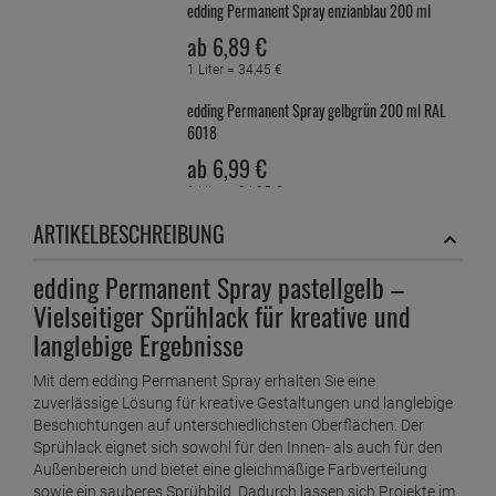
edding Permanent Spray enzianblau 200 ml
ab
6,
89
€
1 Liter =
34,
45
€
edding Permanent Spray gelbgrün 200 ml RAL
6018
ab
6,
99
€
1 Liter =
34,
95
€
edding Permanent Spray hellelfenbein 200 ml
ARTIKELBESCHREIBUNG
ab
6,
89
€
1 Liter =
34,
45
€
edding Permanent Spray pastellgelb –
Vielseitiger Sprühlack für kreative und
edding Permanent Spray Klarlack glänzend 200
ml
langlebige Ergebnisse
ab
6,
09
€
Mit dem edding Permanent Spray erhalten Sie eine
1 Liter =
30,
45
€
zuverlässige Lösung für kreative Gestaltungen und langlebige
edding Permanent Spray Klarlack seidenmatt
Beschichtungen auf unterschiedlichsten Oberflächen. Der
200 ml
Sprühlack eignet sich sowohl für den Innen- als auch für den
ab
6,
09
€
Außenbereich und bietet eine gleichmäßige Farbverteilung
sowie ein sauberes Sprühbild. Dadurch lassen sich Projekte im
1 Liter =
30,
45
€