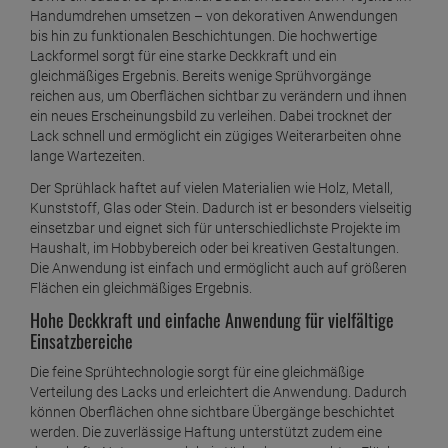
edding Permanent Spray Kunststoffgrundierung
Handumdrehen umsetzen – von dekorativen Anwendungen
200ml
bis hin zu funktionalen Beschichtungen. Die hochwertige
Lackformel sorgt für eine starke Deckkraft und ein
ab
7,
09
€
gleichmäßiges Ergebnis. Bereits wenige Sprühvorgänge
1 Liter =
35,
45
€
reichen aus, um Oberflächen sichtbar zu verändern und ihnen
edding Permanent Spray lichtgrau 200 ml
ein neues Erscheinungsbild zu verleihen. Dabei trocknet der
Premium Acr RAL 7035
Lack schnell und ermöglicht ein zügiges Weiterarbeiten ohne
ab
5,
59
€
lange Wartezeiten.
1 Liter =
27,
95
€
Der Sprühlack haftet auf vielen Materialien wie Holz, Metall,
edding Permanent Spray light lavender 200 ml
Kunststoff, Glas oder Stein. Dadurch ist er besonders vielseitig
ab
6,
89
€
einsetzbar und eignet sich für unterschiedlichste Projekte im
Haushalt, im Hobbybereich oder bei kreativen Gestaltungen.
1 Liter =
34,
45
€
Die Anwendung ist einfach und ermöglicht auch auf größeren
edding Permanent Spray mellow mint 200 ml
Flächen ein gleichmäßiges Ergebnis.
ab
6,
89
€
Hohe Deckkraft und einfache Anwendung für vielfältige
Einsatzbereiche
1 Liter =
34,
45
€
Die feine Sprühtechnologie sorgt für eine gleichmäßige
edding Permanent Spray moosgrün matt 200 ml
Verteilung des Lacks und erleichtert die Anwendung. Dadurch
RAL 6005
können Oberflächen ohne sichtbare Übergänge beschichtet
ab
6,
89
€
werden. Die zuverlässige Haftung unterstützt zudem eine