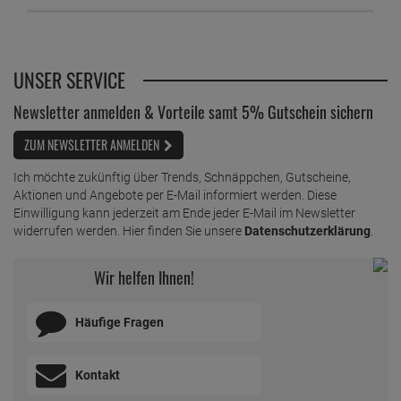
edding Permanent Spray reichgold 200 ml
ab
6,
99
€
1 Liter =
34,
95
€
UNSER SERVICE
edding Permanent Spray schokoladenbraun 200
Newsletter anmelden & Vorteile samt 5% Gutschein sichern
ml RAL 8017
ab
6,
89
€
ZUM NEWSLETTER ANMELDEN
1 Liter =
34,
45
€
Ich möchte zukünftig über Trends, Schnäppchen, Gutscheine,
edding Permanent Spray silber matt 200 ml
Aktionen und Angebote per E-Mail informiert werden. Diese
ab
6,
89
€
Einwilligung kann jederzeit am Ende jeder E-Mail im Newsletter
widerrufen werden. Hier finden Sie unsere
1 Liter =
34,
45
€
Datenschutzerklärung
.
edding Permanent Spray Sprühkopf-Set, 6 Stk.
Wir helfen Ihnen!
ab
2,
29
€
1 Stück =
2,
29
€
Häufige Fragen
edding Permanent Spray telemagenta 200 ml
ab
6,
89
€
Kontakt
1 Liter =
34,
45
€