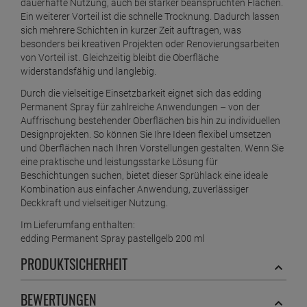
1 Liter =
34,
45
€
dauerhafte Nutzung, auch bei stärker beanspruchten Flächen.
edding Permanent Spray pastellgelb 200 ml
Ein weiterer Vorteil ist die schnelle Trocknung. Dadurch lassen
sich mehrere Schichten in kurzer Zeit auftragen, was
ab
6,
89
€
besonders bei kreativen Projekten oder Renovierungsarbeiten
1 Liter =
34,
45
€
von Vorteil ist. Gleichzeitig bleibt die Oberfläche
widerstandsfähig und langlebig.
edding Permanent Spray pastellgrün matt 200
ml
Durch die vielseitige Einsetzbarkeit eignet sich das edding
ab
6,
79
€
Permanent Spray für zahlreiche Anwendungen – von der
Auffrischung bestehender Oberflächen bis hin zu individuellen
1 Liter =
33,
95
€
Designprojekten. So können Sie Ihre Ideen flexibel umsetzen
edding Permanent Spray pastellrosa 200 ml
und Oberflächen nach Ihren Vorstellungen gestalten. Wenn Sie
ab
6,
89
€
eine praktische und leistungsstarke Lösung für
1 Liter =
34,
45
€
Beschichtungen suchen, bietet dieser Sprühlack eine ideale
Kombination aus einfacher Anwendung, zuverlässiger
edding Permanent Spray petrol matt 200 ml
Deckkraft und vielseitiger Nutzung.
ab
6,
89
€
Im Lieferumfang enthalten:
1 Liter =
34,
45
€
edding Permanent Spray pastellgelb 200 ml
PRODUKTSICHERHEIT
edding Permanent Spray purpurrot 200 ml
ab
6,
89
€
BEWERTUNGEN
1 Liter =
34,
45
€