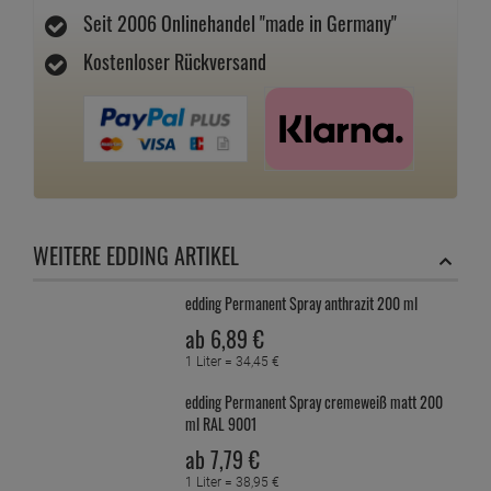
Seit 2006 Onlinehandel "made in Germany"
Kostenloser Rückversand
WEITERE EDDING ARTIKEL
edding Permanent Spray anthrazit 200 ml
ab
6,
89
€
1 Liter =
34,
45
€
edding Permanent Spray cremeweiß matt 200
ml RAL 9001
ab
7,
79
€
1 Liter =
38,
95
€