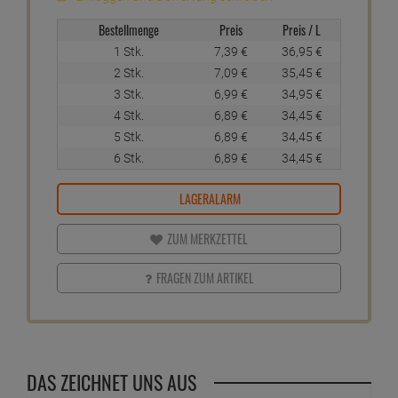
Bestellmenge
Preis
Preis / L
1 Stk.
7,
39
€
36,
95
€
2 Stk.
7,
09
€
35,
45
€
3 Stk.
6,
99
€
34,
95
€
4 Stk.
6,
89
€
34,
45
€
5 Stk.
6,
89
€
34,
45
€
6 Stk.
6,
89
€
34,
45
€
LAGERALARM
ZUM MERKZETTEL
FRAGEN ZUM ARTIKEL
DAS ZEICHNET UNS AUS