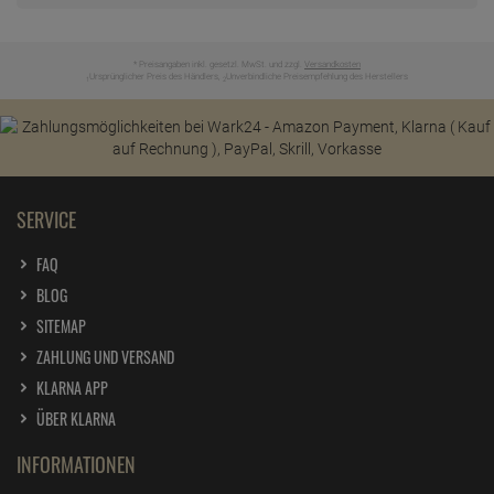
edding Permanent Spray tiefschwarz glänzend
200 ml RAL 9005
* Preisangaben inkl. gesetzl. MwSt. und zzgl.
Versandkosten
ab
6,
89
€
Ursprünglicher Preis des Händlers,
Unverbindliche Preisempfehlung des Herstellers
1
2
1 Liter =
34,
45
€
edding Permanent Spray tiefschwarz matt 200
ml RAL 9005
ab
6,
89
€
1 Liter =
34,
45
€
SERVICE
edding Permanent Spray Universalgrundierung
grau 200 ml
FAQ
ab
6,
09
€
BLOG
1 Liter =
30,
45
€
SITEMAP
edding Permanent Spray verkehrsgelb 200 ml
RAL 1023
ZAHLUNG UND VERSAND
ab
6,
89
€
KLARNA APP
1 Liter =
34,
45
€
ÜBER KLARNA
edding Permanent Spray verkehrsrot glänzend
200 ml RAL 3020
INFORMATIONEN
ab
6,
89
€