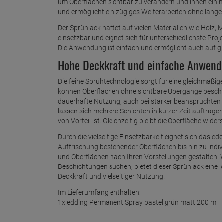
um Oberflächen sichtbar zu verändern und ihnen ein ne
und ermöglicht ein zügiges Weiterarbeiten ohne lange
Der Sprühlack haftet auf vielen Materialien wie Holz, M
einsetzbar und eignet sich für unterschiedlichste Pro
Die Anwendung ist einfach und ermöglicht auch auf g
Hohe Deckkraft und einfache Anwendun
Die feine Sprühtechnologie sorgt für eine gleichmäßi
können Oberflächen ohne sichtbare Übergänge beschic
dauerhafte Nutzung, auch bei stärker beanspruchten Fl
lassen sich mehrere Schichten in kurzer Zeit auftrag
von Vorteil ist. Gleichzeitig bleibt die Oberfläche wide
Durch die vielseitige Einsetzbarkeit eignet sich das
Auffrischung bestehender Oberflächen bis hin zu indiv
und Oberflächen nach Ihren Vorstellungen gestalten. 
Beschichtungen suchen, bietet dieser Sprühlack eine
Deckkraft und vielseitiger Nutzung.
Im Lieferumfang enthalten:
1x edding Permanent Spray pastellgrün matt 200 ml