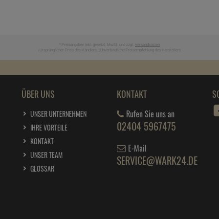
* Preisangaben inkl. gesetzl. MwSt. und zzgl.
Versandkosten
Ursprünglicher Preis des Händlers,
Unverbindliche Preisempfehlung des Herstellers
1
2
ÜBER UNS
KONTAKT
S
Rufen Sie uns an
UNSER UNTERNEHMEN
02404 5967475
IHRE VORTEILE
KONTAKT
E-Mail
UNSER TEAM
SERVICE@WARK24.DE
GLOSSAR