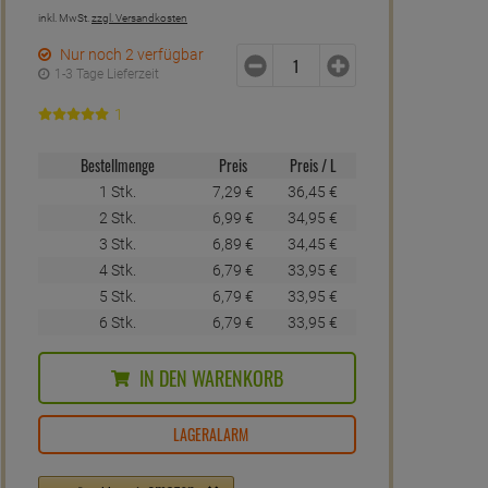
inkl. MwSt.
zzgl. Versandkosten
Nur noch 2 verfügbar
1-3 Tage Lieferzeit
1
Bestellmenge
Preis
Preis / L
1 Stk.
7,
29
€
36,
45
€
2 Stk.
6,
99
€
34,
95
€
3 Stk.
6,
89
€
34,
45
€
4 Stk.
6,
79
€
33,
95
€
5 Stk.
6,
79
€
33,
95
€
6 Stk.
6,
79
€
33,
95
€
IN DEN WARENKORB
LAGERALARM