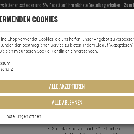
Newsletter entscheiden und 5% Rabatt auf Ihre nächste Bestellung erhalten –
Zum 
VERWENDEN COOKIES
line-Shop verwendet Cookies, die uns helfen, unser Angebot zu verbesse
Kunden den bestmöglichen Service zu bieten. Indem Sie auf "Akzeptieren" 
EL- & GASTROBEDARF
DROGERIE
KÜCHE & HAUSHALT
KFZ
SCANPART
HANS
Sie sich mit unseren Cookie-Richtlinien einverstanden.
essum
rkt
Sprays & Marker
edding Permanent Spray pastellgrün matt 200 ml
schutz
ay pastellgrün matt 200 ml
ALLE AKZEPTIEREN
ALLE ABLEHNEN
Einstellungen öffnen
Kurzbeschreibung
Sprühlack für zahlreiche Oberflächen