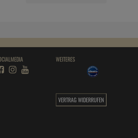
200 ml
ab
6,
09
€
1 Liter =
30,
45
€
edding Permanent Spray
Kunststoffgrundierung 200ml
ab
7,
09
€
1 Liter =
35,
45
€
OCIALMEDIA
WEITERES
edding Permanent Spray lichtgrau 200 ml
Premium Acr RAL 7035
ab
5,
59
€
1 Liter =
27,
95
€
VERTRAG WIDERRUFEN
edding Permanent Spray light lavender 200
ml
ab
6,
89
€
1 Liter =
34,
45
€
edding Permanent Spray mellow mint 200 ml