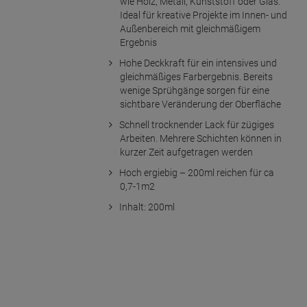
wie Holz, Metall, Kunststoff oder Glas.
Ideal für kreative Projekte im Innen- und
Außenbereich mit gleichmäßigem
Ergebnis
Hohe Deckkraft für ein intensives und
gleichmäßiges Farbergebnis. Bereits
wenige Sprühgänge sorgen für eine
sichtbare Veränderung der Oberfläche
Schnell trocknender Lack für zügiges
Arbeiten. Mehrere Schichten können in
kurzer Zeit aufgetragen werden
Hoch ergiebig – 200ml reichen für ca
0,7-1m2
Inhalt: 200ml