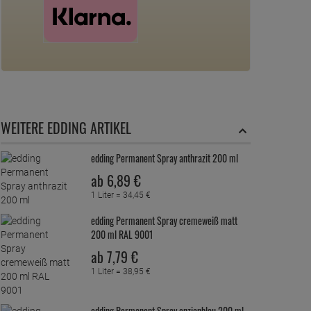
WEITERE EDDING ARTIKEL
edding Permanent Spray anthrazit 200 ml
ab
6,
89
€
1 Liter =
34,
45
€
edding Permanent Spray cremeweiß matt
200 ml RAL 9001
ab
7,
79
€
1 Liter =
38,
95
€
edding Permanent Spray enzianblau 200 ml