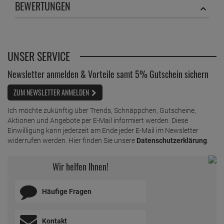
BEWERTUNGEN
1 Stück =
2,
69
€
Erdal Express Pflege Glanz Schwarz - Creme
Lotion 75 ml
ab
2,
49
€
UNSER SERVICE
1 Liter =
33,
20
€
Erdal Express Pflegeglanz alle Farben 75ml - Mit
Newsletter anmelden & Vorteile samt 5% Gutschein sichern
Mandelöl - Glanz & Farbauffrischung
ZUM NEWSLETTER ANMELDEN
ab
2,
79
€
1 Liter =
37,
20
€
Ich möchte zukünftig über Trends, Schnäppchen, Gutscheine,
Aktionen und Angebote per E-Mail informiert werden. Diese
Einwilligung kann jederzeit am Ende jeder E-Mail im Newsletter
Erdal Protect Original Lederfett
widerrufen werden. Hier finden Sie unsere
Datenschutzerklärung
.
ab
4,
59
€
Wir helfen Ihnen!
1 Liter =
30,
60
€
Erdal Recolor Farb Reparatur Deckweiss 75 ml
ab
2,
69
€
Häufige Fragen
1 Liter =
35,
87
€
Kontakt