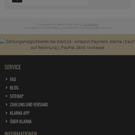
* Preisangaben inkl. gesetzl. MwSt. und zzgl.
Versandkosten
Ursprünglicher Preis des Händlers,
Unverbindliche Preisempfehlung des Herstellers
1
2
SERVICE
FAQ
BLOG
SITEMAP
ZAHLUNG UND VERSAND
KLARNA APP
ÜBER KLARNA
INFORMATIONEN