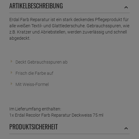
ARTIKELBESCHREIBUNG
ab
2,
29
€
1 Liter =
30,
53
€
Erdal Farb Reparatur ist ein stark deckendes Pflegeprodukt für
Erdal Classic Schuhcreme Farblos 75ml
alle weißen Textil- und Glattlederschuhe. Gebrauchsspuren, wie
ab
2,
99
€
z.B. Kratzer und Abriebstellen, werden zuverlässig und schnell
abgedeckt.
1 Liter =
39,
87
€
Erdal Classic Schuhcreme Farblos 75ml
ab
2,
29
€
1 Liter =
30,
53
€
Deckt Gebrauchsspuren ab
Erdal Classic Schuhcreme Schwarz 75ml
Frisch die Farbe auf
ab
2,
29
€
1 Liter =
30,
53
€
Mit Weiss-Formel
Erdal Express 1-2-3 Glanz Farblos - Schwamm -
mit Bienenwachs
ab
2,
59
€
Im Lieferumfang enthalten:
1 Stück =
2,
59
€
1x Erdal Recolor Farb Reparatur Deckweiss 75 ml
Erdal Express 1-2-3 Glanz Schwarz - Schwamm -
PRODUKTSICHERHEIT
mit Bienenwachs
ab
2,
69
€