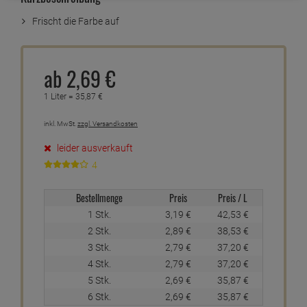
Frischt die Farbe auf
ab
2,
69
€
1 Liter =
35,
87
€
inkl. MwSt.
zzgl. Versandkosten
leider ausverkauft
4
Bestellmenge
Preis
Preis / L
1 Stk.
3,
19
€
42,
53
€
2 Stk.
2,
89
€
38,
53
€
3 Stk.
2,
79
€
37,
20
€
4 Stk.
2,
79
€
37,
20
€
5 Stk.
2,
69
€
35,
87
€
6 Stk.
2,
69
€
35,
87
€