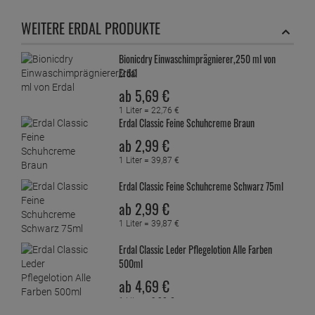
WEITERE ERDAL PRODUKTE
Bionicdry Einwaschimprägnierer,250 ml von
Erdal
ab
5,
69
€
1 Liter =
22,
76
€
Erdal Classic Feine Schuhcreme Braun
ab
2,
99
€
1 Liter =
39,
87
€
Erdal Classic Feine Schuhcreme Schwarz 75ml
ab
2,
99
€
1 Liter =
39,
87
€
Erdal Classic Leder Pflegelotion Alle Farben
500ml
ab
4,
69
€
1 Liter =
9,
38
€
Erdal Classic Schuhcreme Braun 75ml