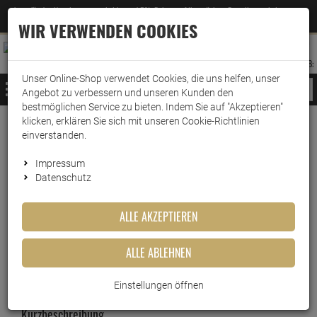
Jetzt für den Newsletter entscheiden und 5% Rabatt auf Ihre nächste Bestellung erhalten
✕
–
Zum Newsletter
WIR VERWENDEN COOKIES
0
0
MERKZETTEL
WARENK
ANMELDEN
AUFKLAPPEN
AUFKLA
ANMELDEN
MERKZETTEL
WARENKORB:
Unser Online-Shop verwendet Cookies, die uns helfen, unser
MENÜ
Angebot zu verbessern und unseren Kunden den
bestmöglichen Service zu bieten. Indem Sie auf "Akzeptieren"
klicken, erklären Sie sich mit unseren Cookie-Richtlinien
Weiter einkaufen
www.wark24.de
Leben & Wohnen
Haushaltswaren
Schuhcreme & Pflegeprodukte
einverstanden.
Erdal Recolor Farb Reparatur Deckweiss 75 ml
Impressum
Datenschutz
Erdal Recolor Farb Reparatur
ALLE AKZEPTIEREN
Deckweiss 75 ml
ALLE ABLEHNEN
Artikel-Nummer:
10011139
Einstellungen öffnen
Kurzbeschreibung