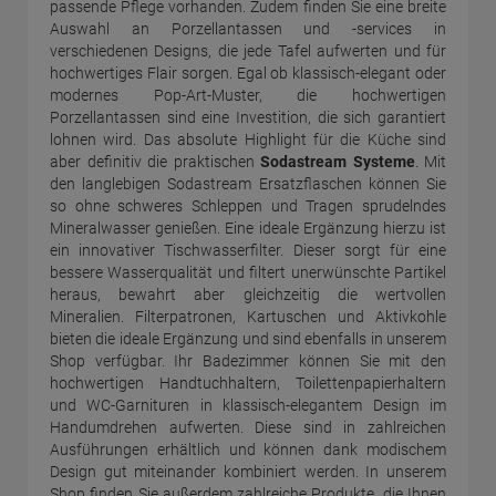
passende Pflege vorhanden. Zudem finden Sie eine breite
Auswahl an Porzellantassen und -services in
verschiedenen Designs, die jede Tafel aufwerten und für
hochwertiges Flair sorgen. Egal ob klassisch-elegant oder
modernes Pop-Art-Muster, die hochwertigen
Porzellantassen sind eine Investition, die sich garantiert
lohnen wird. Das absolute Highlight für die Küche sind
aber definitiv die praktischen
Sodastream Systeme
. Mit
den langlebigen Sodastream Ersatzflaschen können Sie
so ohne schweres Schleppen und Tragen sprudelndes
Mineralwasser genießen. Eine ideale Ergänzung hierzu ist
ein innovativer Tischwasserfilter. Dieser sorgt für eine
bessere Wasserqualität und filtert unerwünschte Partikel
heraus, bewahrt aber gleichzeitig die wertvollen
Mineralien. Filterpatronen, Kartuschen und Aktivkohle
bieten die ideale Ergänzung und sind ebenfalls in unserem
Shop verfügbar. Ihr Badezimmer können Sie mit den
hochwertigen Handtuchhaltern, Toilettenpapierhaltern
und WC-Garnituren in klassisch-elegantem Design im
Handumdrehen aufwerten. Diese sind in zahlreichen
Ausführungen erhältlich und können dank modischem
Design gut miteinander kombiniert werden. In unserem
Shop finden Sie außerdem zahlreiche Produkte, die Ihnen