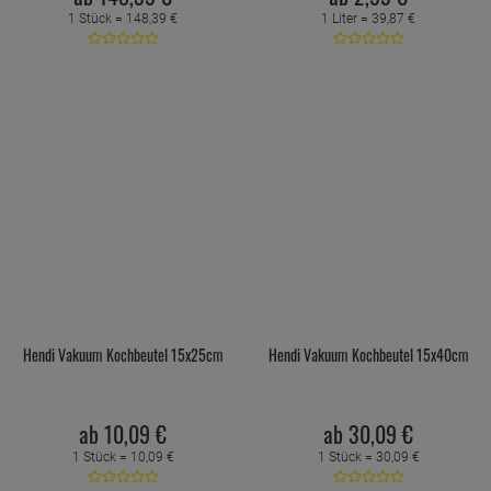
1 Stück =
148,
39
€
1 Liter =
39,
87
€
Hendi Vakuum Kochbeutel 15x25cm
Hendi Vakuum Kochbeutel 15x40cm
ab
10,
09
€
ab
30,
09
€
1 Stück =
10,
09
€
1 Stück =
30,
09
€