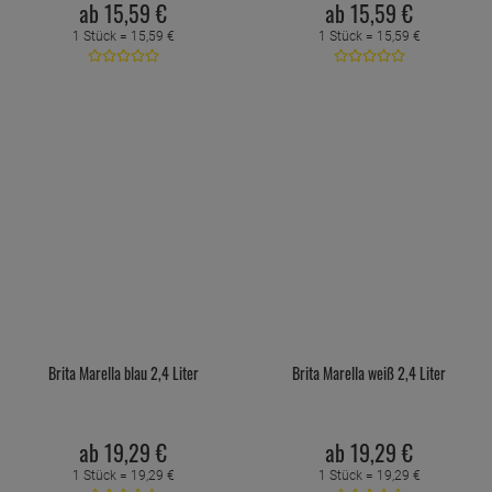
ab
15,
59
€
ab
15,
59
€
1 Stück =
15,
59
€
1 Stück =
15,
59
€
Brita Marella blau 2,4 Liter
Brita Marella weiß 2,4 Liter
ab
19,
29
€
ab
19,
29
€
1 Stück =
19,
29
€
1 Stück =
19,
29
€