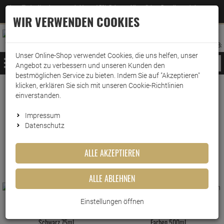
Jetzt für den Newsletter entscheiden und 5% Rabatt auf Ihre nächste Bestellung erhalten
✕
–
Zum Newsletter
WIR VERWENDEN COOKIES
0
0
MERKZETTEL
WARENK
ANMELDEN
AUFKLAPPEN
AUFKLA
ANMELDEN
MERKZETTEL
WARENKORB:
Unser Online-Shop verwendet Cookies, die uns helfen, unser
MENÜ
Angebot zu verbessern und unseren Kunden den
bestmöglichen Service zu bieten. Indem Sie auf "Akzeptieren"
klicken, erklären Sie sich mit unseren Cookie-Richtlinien
www.wark24.de
Leben & Wohnen
Haushaltswaren
einverstanden.
Haushaltswaren
Impressum
Datenschutz
FILTER ANZEIGEN
ALLE AKZEPTIEREN
ALLE ABLEHNEN
Einstellungen öffnen
Erdal Classic Feine Schuhcreme
Erdal Classic Leder Pflegelotion Alle
Schwarz 75ml
Farben 500ml