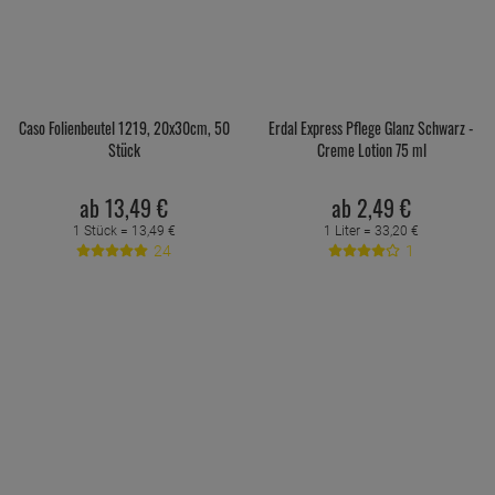
Caso Folienbeutel 1219, 20x30cm, 50
Erdal Express Pflege Glanz Schwarz -
Stück
Creme Lotion 75 ml
ab
13,
49
€
ab
2,
49
€
1 Stück =
13,
49
€
1 Liter =
33,
20
€
24
1