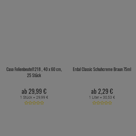
Caso Folienbeutel1218 , 40 x 60 cm,
Erdal Classic Schuhcreme Braun 75ml
25 Stück
ab
29,
99
€
ab
2,
29
€
1 Stück =
29,
99
€
1 Liter =
30,
53
€