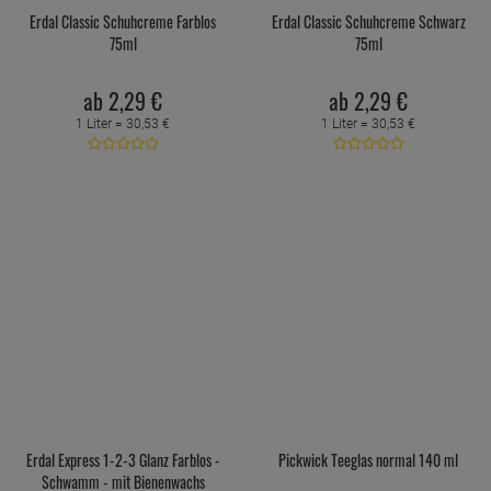
Erdal Classic Schuhcreme Farblos
Erdal Classic Schuhcreme Schwarz
75ml
75ml
ab
2,
29
€
ab
2,
29
€
1 Liter =
30,
53
€
1 Liter =
30,
53
€
Erdal Express 1-2-3 Glanz Farblos -
Pickwick Teeglas normal 140 ml
Schwamm - mit Bienenwachs