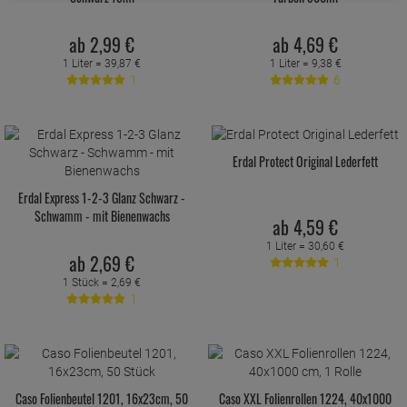
ab
2,
99
€
ab
4,
69
€
1 Liter =
39,
87
€
1 Liter =
9,
38
€
1
6
Erdal Protect Original Lederfett
Erdal Express 1-2-3 Glanz Schwarz -
Schwamm - mit Bienenwachs
ab
4,
59
€
1 Liter =
30,
60
€
ab
2,
69
€
1
1 Stück =
2,
69
€
1
Caso Folienbeutel 1201, 16x23cm, 50
Caso XXL Folienrollen 1224, 40x1000