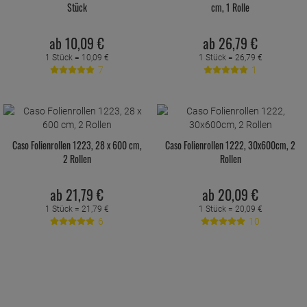
Stück
cm, 1 Rolle
ab
10,
09
€
ab
26,
79
€
1 Stück =
10,
09
€
1 Stück =
26,
79
€
7
1
Caso Folienrollen 1223, 28 x 600 cm,
Caso Folienrollen 1222, 30x600cm, 2
2 Rollen
Rollen
ab
21,
79
€
ab
20,
09
€
1 Stück =
21,
79
€
1 Stück =
20,
09
€
6
10