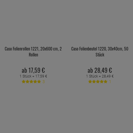
Caso Folienrollen 1221, 20x600 cm, 2
Caso Folienbeutel 1220, 30x40cm, 50
Rollen
Stück
ab
17,
59
€
ab
28,
49
€
1 Stück =
17,
59
€
1 Stück =
28,
49
€
3
1