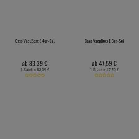
Caso VacuBoxx E 4er-Set
Caso VacuBoxx E 3er-Set
ab
83,
39
€
ab
47,
59
€
1 Stück =
83,
39
€
1 Stück =
47,
59
€