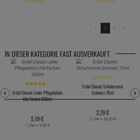
1
2
IN DIESER KATEGORIE FAST AUSVERKAUFT
6
Erdal Classic Schuhcreme
Erdal Classic Leder Pflegelotion
Schwarz 75ml
Alle Farben 500ml
2,
79
€
5,
19
€
1 Liter =
30,
53
€
1 Liter =
9,
38
€