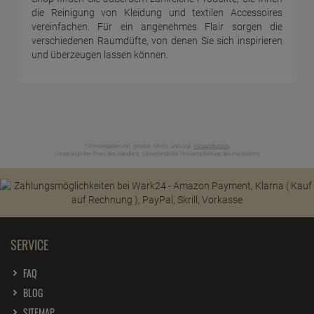
die Reinigung von Kleidung und textilen Accessoires
vereinfachen. Für ein angenehmes Flair sorgen die
verschiedenen Raumdüfte, von denen Sie sich inspirieren
und überzeugen lassen können.
* Preisangaben inkl. gesetzl. MwSt. und zzgl.
Versandkosten
Ursprünglicher Preis des Händlers,
Unverbindliche Preisempfehlung des Herstellers
1
2
SERVICE
FAQ
BLOG
SITEMAP