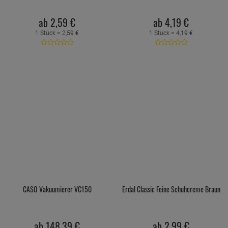
ab
2,
59
€
ab
4,
19
€
1 Stück =
2,
59
€
1 Stück =
4,
19
€
CASO Vakuumierer VC150
Erdal Classic Feine Schuhcreme Braun
ab
148,
39
€
ab
2,
99
€