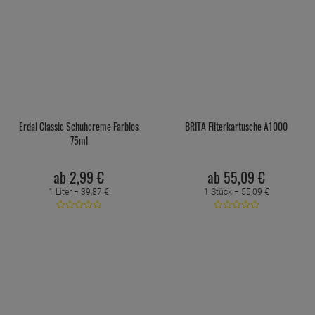
Erdal Classic Schuhcreme Farblos
BRITA Filterkartusche A1000
75ml
ab
2,
99
€
ab
55,
09
€
1 Liter =
39,
87
€
1 Stück =
55,
09
€