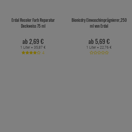
Erdal Recolor Farb Reparatur
Bionicdry Einwaschimprägnierer,250
Deckweiss 75 ml
ml von Erdal
ab
2,
69
€
ab
5,
69
€
1 Liter =
35,
87
€
1 Liter =
22,
76
€
4