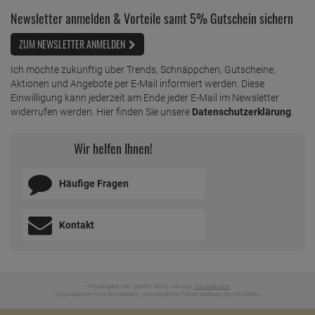
Newsletter anmelden & Vorteile samt 5% Gutschein sichern
ZUM NEWSLETTER ANMELDEN
Ich möchte zukünftig über Trends, Schnäppchen, Gutscheine,
Aktionen und Angebote per E-Mail informiert werden. Diese
Einwilligung kann jederzeit am Ende jeder E-Mail im Newsletter
widerrufen werden. Hier finden Sie unsere
Datenschutzerklärung
.
Wir helfen Ihnen!
Häufige Fragen
Kontakt
* Preisangaben inkl. gesetzl. MwSt. und zzgl.
Versandkosten
Ursprünglicher Preis des Händlers,
Unverbindliche Preisempfehlung des Herstellers
1
2