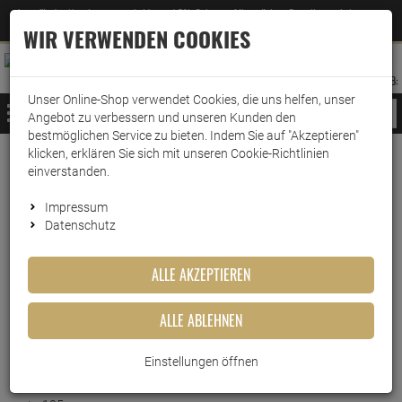
Jetzt für den Newsletter entscheiden und 5% Rabatt auf Ihre nächste Bestellung erhalten
✕
–
Zum Newsletter
WIR VERWENDEN COOKIES
0
0
MERKZETTEL
WARENK
ANMELDEN
AUFKLAPPEN
AUFKLA
ANMELDEN
MERKZETTEL
WARENKORB:
Unser Online-Shop verwendet Cookies, die uns helfen, unser
MENÜ
Angebot zu verbessern und unseren Kunden den
bestmöglichen Service zu bieten. Indem Sie auf "Akzeptieren"
klicken, erklären Sie sich mit unseren Cookie-Richtlinien
Weiter einkaufen
www.wark24.de
Leben & Wohnen
einverstanden.
Ipuro Duftkerze lavender touch
Impressum
Datenschutz
Ipuro Duftkerze lavender touch
ALLE AKZEPTIEREN
Artikel-Nummer:
10014680
Kurzbeschreibung
ALLE ABLEHNEN
Ipuro lavender touch
Einstellungen öffnen
Duftkerze