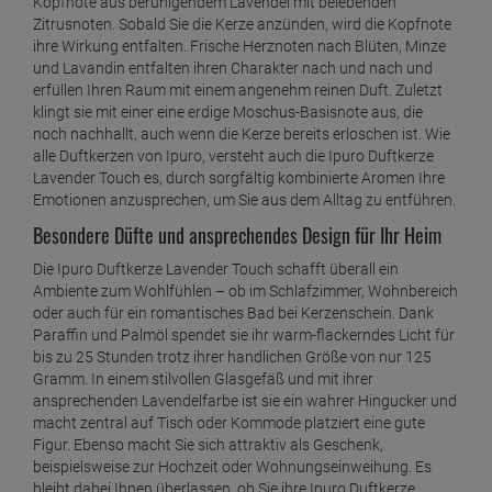
Kopfnote aus beruhigendem Lavendel mit belebenden
Zitrusnoten. Sobald Sie die Kerze anzünden, wird die Kopfnote
ihre Wirkung entfalten. Frische Herznoten nach Blüten, Minze
und Lavandin entfalten ihren Charakter nach und nach und
erfüllen Ihren Raum mit einem angenehm reinen Duft. Zuletzt
klingt sie mit einer eine erdige Moschus-Basisnote aus, die
noch nachhallt, auch wenn die Kerze bereits erloschen ist. Wie
alle Duftkerzen von Ipuro, versteht auch die Ipuro Duftkerze
Lavender Touch es, durch sorgfältig kombinierte Aromen Ihre
Emotionen anzusprechen, um Sie aus dem Alltag zu entführen.
Besondere Düfte und ansprechendes Design für Ihr Heim
Die Ipuro Duftkerze Lavender Touch schafft überall ein
Ambiente zum Wohlfühlen – ob im Schlafzimmer, Wohnbereich
oder auch für ein romantisches Bad bei Kerzenschein. Dank
Paraffin und Palmöl spendet sie ihr warm-flackerndes Licht für
bis zu 25 Stunden trotz ihrer handlichen Größe von nur 125
Gramm. In einem stilvollen Glasgefäß und mit ihrer
ansprechenden Lavendelfarbe ist sie ein wahrer Hingucker und
macht zentral auf Tisch oder Kommode platziert eine gute
Figur. Ebenso macht Sie sich attraktiv als Geschenk,
beispielsweise zur Hochzeit oder Wohnungseinweihung. Es
bleibt dabei Ihnen überlassen, ob Sie ihre Ipuro Duftkerze