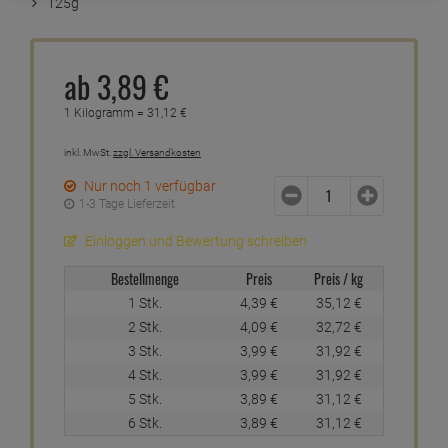
125g
ab
3,
89
€
1 Kilogramm =
31,
12
€
inkl. MwSt.
zzgl. Versandkosten
Nur noch 1 verfügbar
1-3 Tage Lieferzeit
Einloggen und Bewertung schreiben
Bestellmenge
Preis
Preis / kg
1 Stk.
4,
39
€
35,
12
€
2 Stk.
4,
09
€
32,
72
€
3 Stk.
3,
99
€
31,
92
€
4 Stk.
3,
99
€
31,
92
€
5 Stk.
3,
89
€
31,
12
€
6 Stk.
3,
89
€
31,
12
€